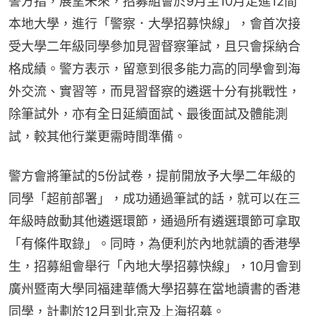
警方指，展望未來，招募組會於9月至10月走進12間
本地大學，進行「警察．大學招募快線」，會首次接
受大學二年級同學參加見習督察筆試，且只會採納合
格成績。警方表示，留意到很多能力高的同學會到海
外交流、實習等，而見習督察的遴選十分有挑戰性，
除筆試外，亦有全日延續面試、最後面試及體能測
試，較其他行業更需時間準備。
警方會將筆試的5份試卷，提前開放予大學二年級的
同學「超前部署」，成功通過筆試的話，就可以在三
年級時啟動其他遴選環節，通過所有遴選環節可拿取
「有條件取錄」。同時，為便利於內地就讀的香港學
生，招募組會舉行「內地大學招募快線」，10月會到
廣州暨南大學同福建華僑大學招募在當地讀書的香港
同學，計劃於12月到北京及上海招募。