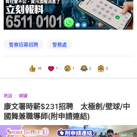
警察招募招聘
警務處
16
1
1
2
0
熱話
開罐
康文署時薪$231招聘 太極劍/壁球/中
國舞兼職導師(附申請連結)