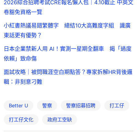
2026綜合招聘考試CRE報名懶人包｜4.10截止 中英文
卷豁免資格一覽
小紅書熱議易錯繁體字 總結10大高難度字組 識廣
東話更有優勢？
日本企業禁新人用 AI！實測一星期全翻車 揭「過度
依賴」致命傷
面試攻略｜被問職涯空白期點答？專家拆解HR背後邏
輯：非刻意刁難
Better U
警察
警察招募招聘
打工仔
打工仔文化
政府工空缺