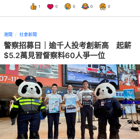
1
0
0
0
0
港聞
社會新聞
警察招募日｜逾千人投考創新高 起薪
$5.2萬見習督察料60人爭一位