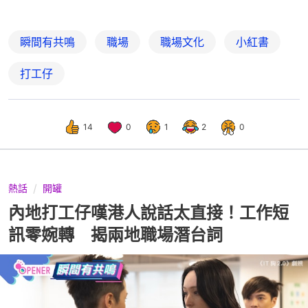
瞬間有共鳴
職場
職場文化
小紅書
打工仔
14
0
1
2
0
熱話
開罐
內地打工仔嘆港人說話太直接！工作短
訊零婉轉 揭兩地職場潛台詞