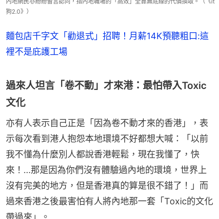
內地網民亦紛紛留言認同，指內地職場的「高效」全靠無底線的代價換取。（《it
狗2.0》）
麵包店千字文「勸退式」招聘！月薪14K預聽粗口:這
裡不是庇護工場
過來人坦言「卷不動」才來港：最怕帶入Toxic
文化
亦有人表示自己正是「因為卷不動才來的香港」，表
示每次看到港人抱怨本地環境不好都想大喊：「以前
我不懂為什麼別人都說香港輕鬆，現在我懂了，快
來！...那是因為你們沒有體驗過內地的環境，世界上
沒有完美的地方，但是香港真的算是很不錯了！」而
過來香港之後最害怕有人將內地那一套「Toxic的文化
帶過來」。