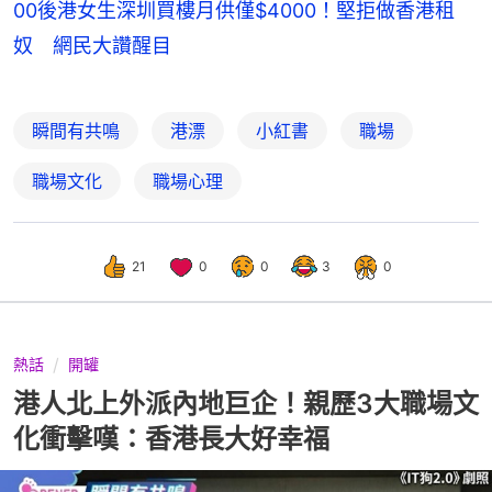
00後港女生深圳買樓月供僅$4000！堅拒做香港租
奴 網民大讚醒目
瞬間有共鳴
港漂
小紅書
職場
職場文化
職場心理
21
0
0
3
0
熱話
開罐
港人北上外派內地巨企！親歷3大職場文
化衝擊嘆：香港長大好幸福