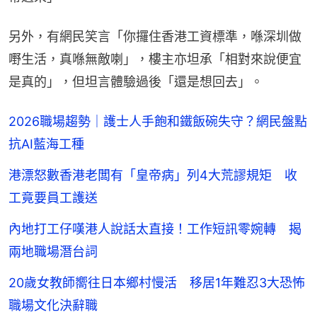
另外，有網民笑言「你攞住香港工資標準，喺深圳做
嘢生活，真喺無敵喇」，樓主亦坦承「相對來說便宜
是真的」，但坦言體驗過後「還是想回去」。
2026職場趨勢｜護士人手飽和鐵飯碗失守？網民盤點
抗AI藍海工種
港漂怒數香港老闆有「皇帝病」列4大荒謬規矩 收
工竟要員工護送
內地打工仔嘆港人說話太直接！工作短訊零婉轉 揭
兩地職場潛台詞
20歲女教師嚮往日本鄉村慢活 移居1年難忍3大恐怖
職場文化決辭職