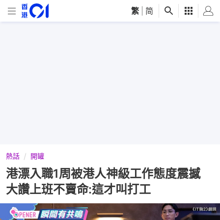
繁
|
简
熱話
開罐
港漂入職1周被港人神級工作態度震撼
大讚上班不賣命:這才叫打工