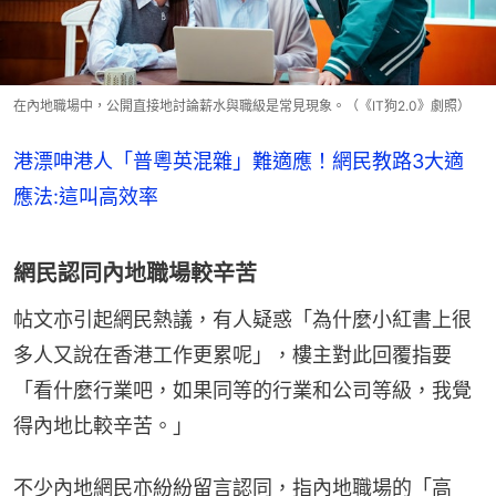
在內地職場中，公開直接地討論薪水與職級是常見現象。（《IT狗2.0》劇照）
港漂呻港人「普粵英混雜」難適應！網民教路3大適
應法:這叫高效率
網民認同內地職場較辛苦
帖文亦引起網民熱議，有人疑惑「為什麼小紅書上很
多人又說在香港工作更累呢」，樓主對此回覆指要
「看什麼行業吧，如果同等的行業和公司等級，我覺
得內地比較辛苦。」
不少內地網民亦紛紛留言認同，指內地職場的「高