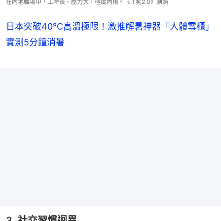
在內地職場中，工時長、壓力大，極度內捲。《IT狗2.0》劇照
日本突破40℃高溫極限！激推解暑神器「人體雪櫃」
實測5分鐘消暑
3. 社交習慣迥異