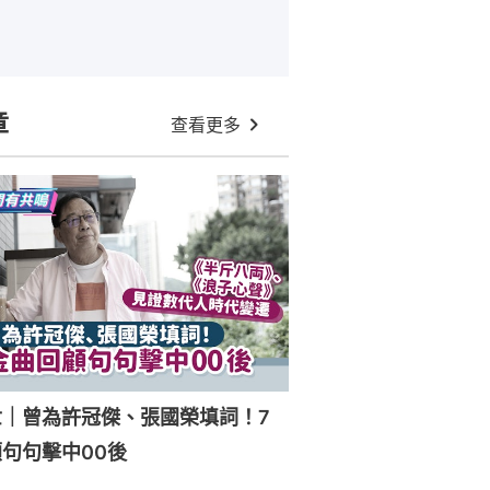
章
查看更多
世｜曾為許冠傑、張國榮填詞！7
句句擊中00後