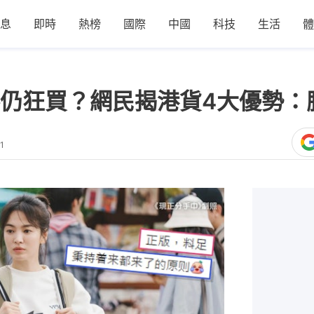
息
即時
熱榜
國際
中國
科技
生活
體
仍狂買？網民揭港貨4大優勢：
1