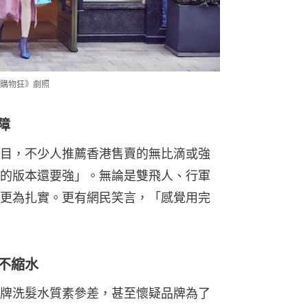
購物狂》劇照
障
目，不少人推薦香港售賣的無比滴或強
的版本還要強」。無論是雙飛人、行軍
更為扎實。更有網民笑言，「感覺用完
分不縮水
牌洗髮水質素參差，甚至懷疑品牌為了