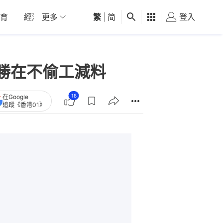
育
經濟
更多
01深圳
繁
觀點
|
简
健康
好食玩飛
登入
女
勝在不偷工減料
18
在Google
追蹤《香港01》