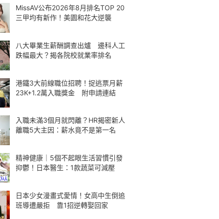
MissAV公布2026年8月排名TOP 20
三甲均有新作！美園和花大逆襲
八大畢業生薪酬調查出爐 邊科人工
跌幅最大？揭各院校就業率排名
港鐵3大前線職位招聘！捉逃票月薪
23K+1.2萬入職獎金 附申請連結
入職未滿3個月就閃離？HR揭密新人
離職5大主因：薪水竟不是第一名
精神健康｜5個不起眼生活習慣引發
抑鬱！日本醫生：1款蔬菜可減壓
日本少女漫畫式愛情！女高中生倒追
班導遭嚴拒 靠1招逆轉娶回家