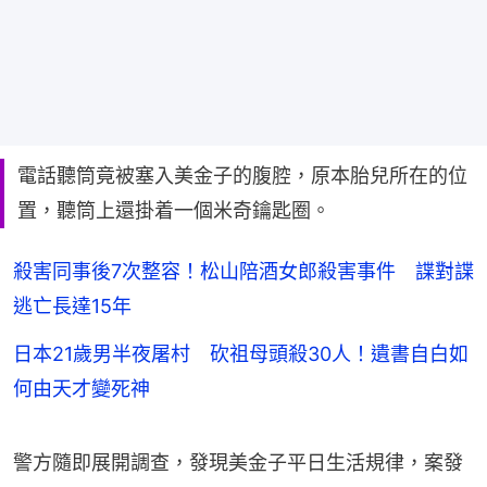
電話聽筒竟被塞入美金子的腹腔，原本胎兒所在的位
置，聽筒上還掛着一個米奇鑰匙圈。
殺害同事後7次整容！松山陪酒女郎殺害事件 諜對諜
逃亡長達15年
日本21歲男半夜屠村 砍祖母頭殺30人！遺書自白如
何由天才變死神
警方隨即展開調查，發現美金子平日生活規律，案發