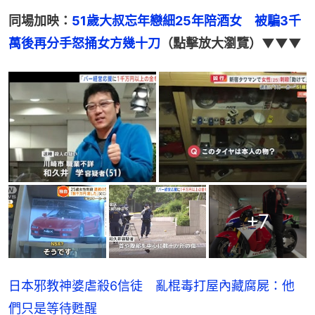
同場加映：
51歲大叔忘年戀細25年陪酒女　被騙3千
萬後再分手怒捅女方幾十刀
（點擊放大瀏覽）▼▼▼
+
7
日本邪教神婆虐殺6信徒 亂棍毒打屋內藏腐屍：他
們只是等待甦醒