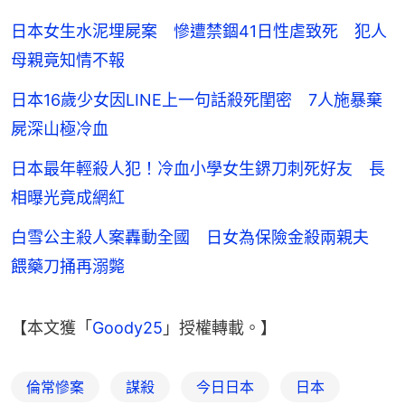
日本女生水泥埋屍案 慘遭禁錮41日性虐致死 犯人
母親竟知情不報
日本16歲少女因LINE上一句話殺死閨密 7人施暴棄
屍深山極冷血
日本最年輕殺人犯！冷血小學女生鎅刀刺死好友 長
相曝光竟成網紅
白雪公主殺人案轟動全國 日女為保險金殺兩親夫
餵藥刀捅再溺斃
【本文獲「
Goody25
」授權轉載。】
倫常慘案
謀殺
今日日本
日本