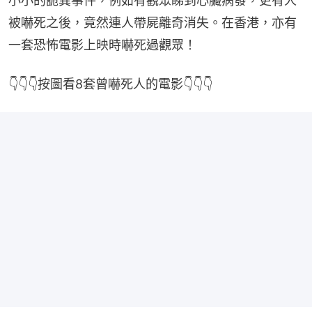
小小的詭異事件，例如有觀眾睇到心臟病發，更有人
被嚇死之後，竟然連人帶屍離奇消失。在香港，亦有
一套恐怖電影上映時嚇死過觀眾！
👇👇👇按圖看8套曾嚇死人的電影👇👇👇