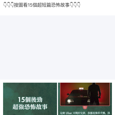
👇👇👇按圖看15個超短篇恐怖故事👇👇👇