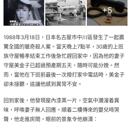
+
5
1988年3月18日，日本名古屋市中川區發生了一起震
驚全國的獵奇殺人案。當天晚上7點半，30歲的上班
族守屋暢孝結束工作後急忙趕回家中，因為他的妻子
守屋美金子已超過預產期五天，隨時可能分娩。然
而，當他在下班前最後一次撥打家中電話時，美金子
卻未接聽，這讓他感到異常不安。
回到家後，他發現屋內漆黑一片，空氣中瀰漫着異
味，呼喚妻子無人回應。順着二樓傳來的嬰兒啼哭
聲，他走進房間，眼前的景象令他崩潰：