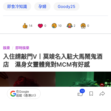
即食冷知識
孕婦
Goody25
14
0
10
2
0
娛樂
即時娛樂
入住請敲門V丨莫竣名入駐大馬鬧鬼酒
店 濕身女靈體竟對MCM有好感
12
在Google
追蹤《香港01》