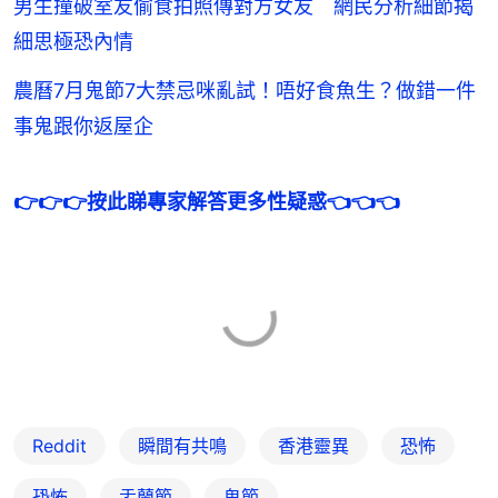
男生撞破室友偷食拍照傳對方女友 網民分析細節揭
細思極恐內情
農曆7月鬼節7大禁忌咪亂試！唔好食魚生？做錯一件
事鬼跟你返屋企
👉👉👉按此睇專家解答更多性疑惑👈👈👈
Reddit
瞬間有共鳴
香港靈異
恐怖
恐怖
盂蘭節
鬼節