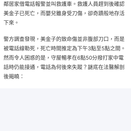
鄰居家借電話報警並叫救護車。救護人員趕到後確認
美金子已死亡，而嬰兒雖身受刀傷，卻奇蹟般地存活
下來。
警方調查發現，美金子的致命傷並非腹部刀口，而是
被電話線勒死，死亡時間推定為下午3點至5點之間。
然而令人困惑的是，守屋暢孝在6點50分撥打家中電
話時仍能接通，電話為何後來失蹤？謎底在法醫解剖
後揭曉：