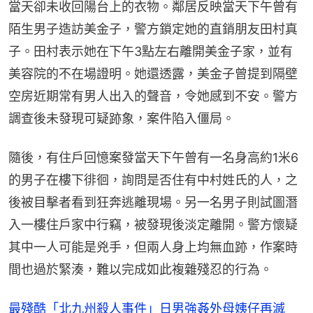
當天卻未收回陽台上的衣物。鄰居反映當天下午曾有
陌生男子造訪美金子，警方鎖定她的直銷朋友田村真
子。田村表示她在下午3點左右離開美金子家，並有
美容院的不在場證明。她還透露，美金子曾提到隔壁
空房近期常有男人出入的聲音，令她感到不安。警方
調查後未發現可疑跡象，案件陷入僵局。
隨後，有住戶回憶案發當天下午曾有一名身高約1米6
的男子在樓下徘徊，詢問是否住有中村姓氏的人，之
後被目擊者看到狂奔逃離現場。另一名男子則試圖潛
入一樓住戶家中行竊，被發現後淡定離開。警方懷疑
其中一人可能是兇手，但兩人身上均無血跡，作案時
間也過於緊湊，難以完成如此複雜殘忍的行為。
最殘酷「北九州殺人事件」日男強姦外母姨仔再滅