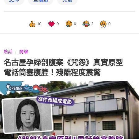
10
0
0
2
0
熱話
開罐
名古屋孕婦剖腹案《咒怨》真實原型
電話筒塞腹腔！殘酷程度震驚