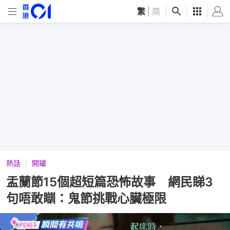
繁
|
简
熱話
開罐
盂蘭節15個超短篇恐怖故事 網民睇3
句唔敢瞓：鬼節挑戰心臟極限