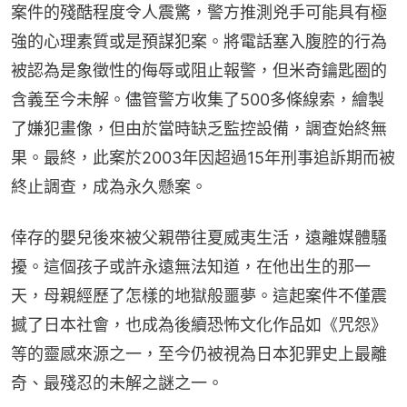
案件的殘酷程度令人震驚，警方推測兇手可能具有極
強的心理素質或是預謀犯案。將電話塞入腹腔的行為
被認為是象徵性的侮辱或阻止報警，但米奇鑰匙圈的
含義至今未解。儘管警方收集了500多條線索，繪製
了嫌犯畫像，但由於當時缺乏監控設備，調查始終無
果。最終，此案於2003年因超過15年刑事追訴期而被
終止調查，成為永久懸案。
倖存的嬰兒後來被父親帶往夏威夷生活，遠離媒體騷
擾。這個孩子或許永遠無法知道，在他出生的那一
天，母親經歷了怎樣的地獄般噩夢。這起案件不僅震
撼了日本社會，也成為後續恐怖文化作品如《咒怨》
等的靈感來源之一，至今仍被視為日本犯罪史上最離
奇、最殘忍的未解之謎之一。