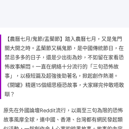
【農曆七月/鬼節/盂蘭節】踏入農曆七月，又是鬼門
關大開之時。孟蘭節又稱鬼節，是中國傳統節日，在
禁忌多多的日子，還是少出街為妙，不如留在家看恐
怖故事解悶。一直在網絡十分流行的「三句恐怖故
事」，以極短篇及超強後勁著名，掀起創作熱潮。
《開罐》精選15個細思極恐故事，大家睇完仲敢唔敢
瞓？
原先在外國論壇Reddit流行，以兩至三句為限的恐怖
故事風摩全球，連中國、香港、台灣都有網民發起類
似活動，一起創作令人心寒的暗黑故事。故事的內容