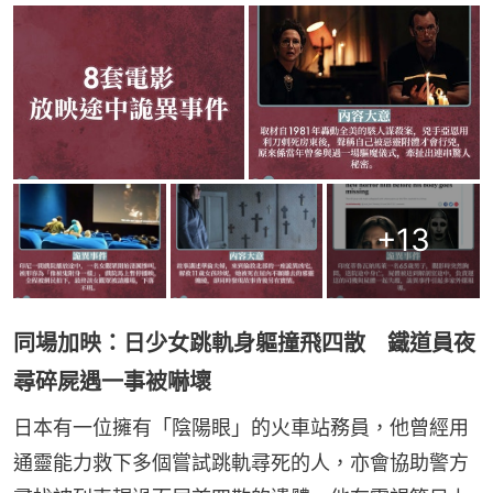
+
13
同場加映：日少女跳軌身軀撞飛四散 鐵道員夜
尋碎屍遇一事被嚇壞
日本有一位擁有「陰陽眼」的火車站務員，他曾經用
通靈能力救下多個嘗試跳軌尋死的人，亦會協助警方