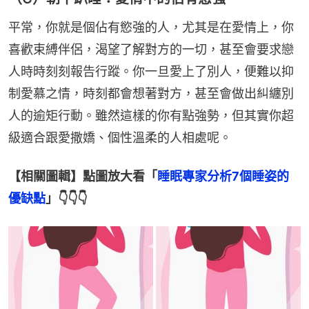
平常，你就是個佔有慾強的人，尤其是在愛情上，你
喜歡束縛伴侶，渴望了解對方的一切，甚至會要求戀
人時時刻刻報告行蹤。你一旦愛上了別人，便難以抑
制愛慕之情，時刻都會想著對方，甚至會做出糾纏別
人的逾矩行動。雖然這樣的你有點強勢，但其實你超
級適合跟愛撒嬌、個性溫柔的人相處呢。
【相關圖輯】點圖放大看「
睡眠專家分析7個睡姿的
優缺點
」👇👇👇