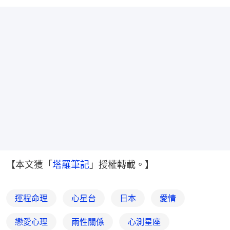
【本文獲「
塔羅筆記
」授權轉載。】
運程命理
心星台
日本
愛情
戀愛心理
兩性關係
心測星座