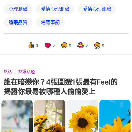
心理測驗
愛情心理測驗
愛情心理測驗
睡眠品質
塔羅筆記
3
0
0
0
0
熱話
熱爆話題
誰在暗戀你？4張圖選1張最有Feel的
揭露你最易被哪種人偷偷愛上