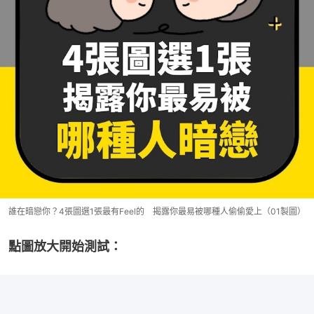
誰在暗戀你？4張圖選1張最有Feel的 揭露你最易被哪種人偷偷愛上（01製圖）
點圖放大開始測試：