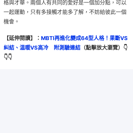
格與才華。兩個人有共同的愛好是一個加分點，可以
一起運動，只有多接觸才能多了解，不妨給彼此一個
機會。
【延伸閱讀】：
MBTI再進化變成64型人格！果斷VS
糾結、温暖VS高冷　附測驗連結
（點擊放大瀏覽）👇
👇👇