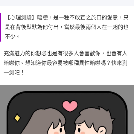
【心理測驗】暗戀，是一種不敢宣之於口的愛意，只
是在背後默默為他付出，當然最後兩個人在一起的也
不少。
充滿魅力的你想必也是有很多人會喜歡你，也會有人
暗戀你。想知道你最容易被哪種異性暗戀嗎？快來測
一測吧！