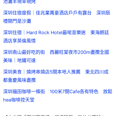
池灘羊現宰現烤
深圳住宿度假｜佳兆業萬豪酒店戶戶有露台 深圳辰
禮開門是沙灘
深圳住宿｜Hard Rock Hotel最啱音樂迷 東海朗廷
酒店享英倫風情
深圳南山最好吃的街 西麗旺棠夜市200m盡攬全國
美味｜地鐵可達
深圳美食｜燒烤串燒店5間本地人推薦 東北四川成
都重慶風味盡攬
深圳福田咖啡一條街 100米7間Cafe各有特色 放鬆
hea咖啡控天堂