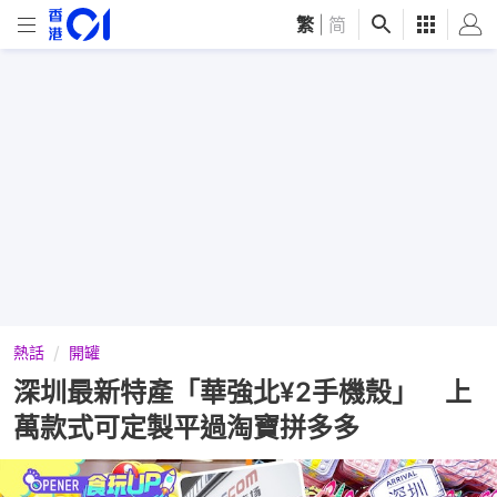
繁
|
简
熱話
開罐
深圳最新特產「華強北¥2手機殼」 上
萬款式可定製平過淘寶拼多多