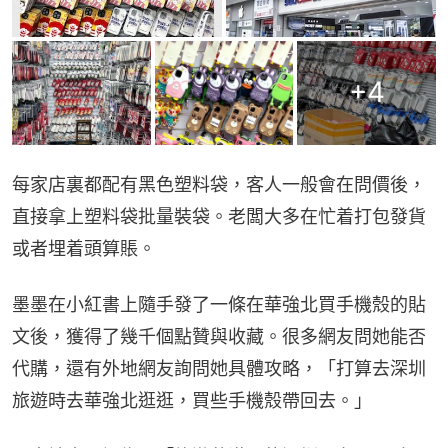
+
4
每家店裏都配有黑色塑料袋，客人一般會在問價後，
直接拿上塑料袋批量裝袋。老闆大多在忙着打包發貨
或者埋着頭算賬。
墨墨在小紅書上隨手發了一條在華強北買手機殼的貼
文後，獲得了幾千個點贊與收藏。很多網友問她能否
代購，還有外地網友詢問她具體攻略，「打算去深圳
旅遊時去華強北逛逛，買些手機殼帶回去。」