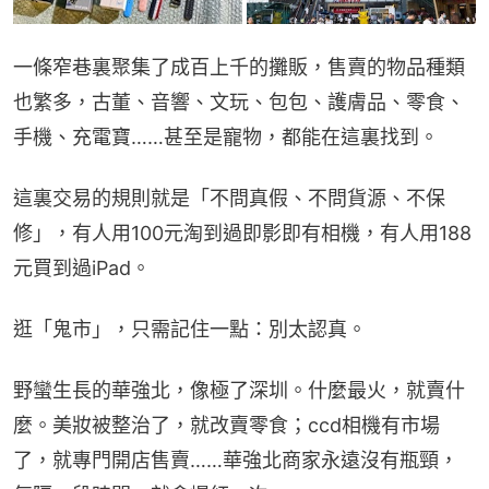
一條窄巷裏聚集了成百上千的攤販，售賣的物品種類
也繁多，古董、音響、文玩、包包、護膚品、零食、
手機、充電寶……甚至是寵物，都能在這裏找到。
這裏交易的規則就是「不問真假、不問貨源、不保
修」，有人用100元淘到過即影即有相機，有人用188
元買到過iPad。
逛「鬼市」，只需記住一點：別太認真。
野蠻生長的華強北，像極了深圳。什麼最火，就賣什
麼。美妝被整治了，就改賣零食；ccd相機有市場
了，就專門開店售賣……華強北商家永遠沒有瓶頸，