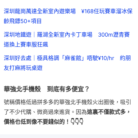
深圳龍崗萬達全新室內遊樂場 ¥168任玩賽車溜冰保
齡飛鏢50+項目
深圳地鐵遊｜羅湖全新室內卡丁車場 300m瀝青賽
道換上賽車服狂飆
深圳好去處｜極具格調「麻雀館」唔駛¥10/hr 約朋
友打麻將玩桌遊
華強北手機殼 到底有多便宜？
號稱價格低過拼多多的華強北手機殼火出圈後，吸引
了不少代購、微商過來進貨。因為
這裏不僅款式多，
價格也低到像不要錢似的！👇👇👇