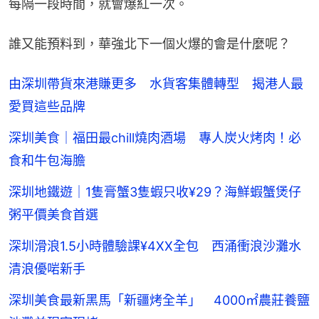
每隔一段時間，就會爆紅一次。
誰又能預料到，華強北下一個火爆的會是什麼呢？
由深圳帶貨來港賺更多 水貨客集體轉型 揭港人最
愛買這些品牌
深圳美食｜福田最chill燒肉酒場 專人炭火烤肉！必
食和牛包海膽
深圳地鐵遊｜1隻膏蟹3隻蝦只收¥29？海鮮蝦蟹煲仔
粥平價美食首選
深圳滑浪1.5小時體驗課¥4XX全包 西涌衝浪沙灘水
清浪優啱新手
深圳美食最新黑馬「新疆烤全羊」 4000㎡農莊養鹽