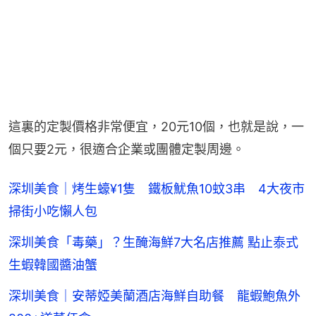
這裏的定製價格非常便宜，20元10個，也就是說，一
個只要2元，很適合企業或團體定製周邊。
深圳美食｜烤生蠔¥1隻 鐵板魷魚10蚊3串 4大夜市
掃街小吃懶人包
深圳美食「毒藥」？生醃海鮮7大名店推薦 點止泰式
生蝦韓國醬油蟹
深圳美食｜安蒂婭美蘭酒店海鮮自助餐 龍蝦鮑魚外