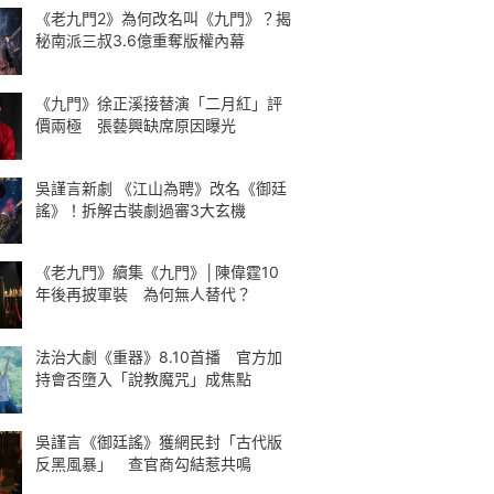
《老九門2》為何改名叫《九門》？揭
秘南派三叔3.6億重奪版權內幕
《九門》徐正溪接替演「二月紅」評
價兩極 張藝興缺席原因曝光
吳謹言新劇 《江山為聘》改名《御廷
謠》！拆解古裝劇過審3大玄機
《老九門》續集《九門》│陳偉霆10
年後再披軍裝 為何無人替代？
法治大劇《重器》8.10首播 官方加
持會否墮入「說教魔咒」成焦點
吳謹言《御廷謠》獲網民封「古代版
反黑風暴」 查官商勾結惹共鳴