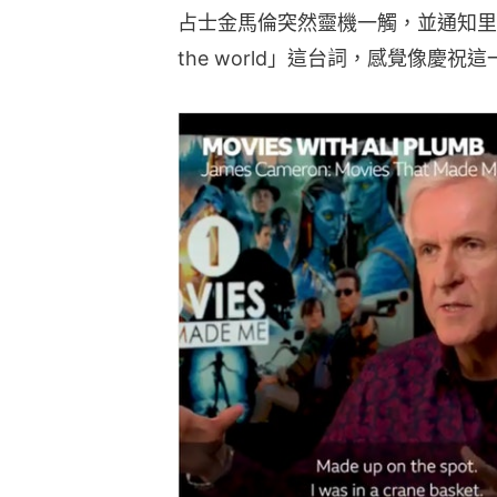
占士金馬倫突然靈機一觸，並通知里安納度伸
the world」這台詞，感覺像慶祝