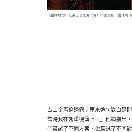
《鐵達尼號》為占士金馬倫（右）帶來奧斯卡最佳導演
占士金馬倫透露，原來這句對白是即
當時我在起重機籃上。」他續指出，
們嘗試了不同方案，也嘗試了不同對