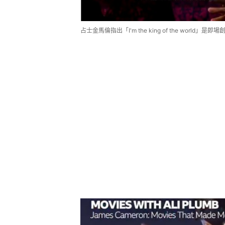
占士金馬倫指出「I'm the king of the wor