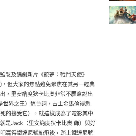
監製及編劇新片《銃夢：戰鬥天使》
出席宣傳活動，但大家的焦點難免聚焦在其另一經典
出，里安納度狄卡比奧非常不願意說出
orld」（我是世界之王）這台詞，占士金馬倫得悉
it」（該死的接受它），就這樣成為了電影其中
是Jack（里安納度狄卡比奧 飾）與好
i 飾）在酒吧贏得鐵達尼號船飛後，踏上鐵達尼號