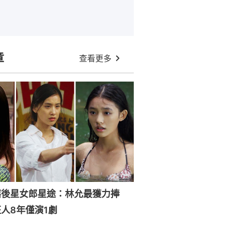
章
查看更多
禧後星女郎星途：林允最獲力捧
人8年僅演1劇