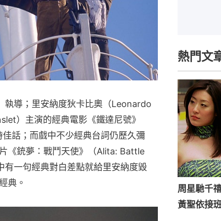
熱門文
n）執導；里安納度狄卡比奧（Leonardo
Winslet）主演的經典電影《鐵達尼號》
為一時佳話；而戲中不少經典台詞仍歷久彌
夢：戰鬥天使》（Alita: Battle
戲中有一句經典對白差點就給里安納度毀
經典。
周星馳千
黃聖依接班