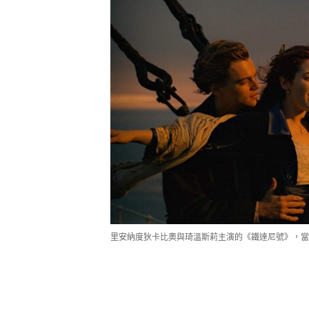
里安納度狄卡比奧與琦溫斯莉主演的《鐵達尼號》，當