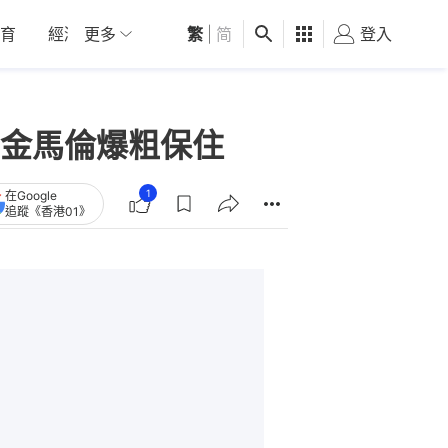
育
經濟
更多
01深圳
繁
觀點
|
简
健康
好食玩飛
登入
女
金馬倫爆粗保住
1
在Google
追蹤《香港01》