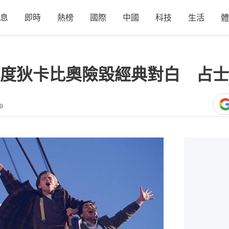
息
即時
熱榜
國際
中國
科技
生活
體
度狄卡比奧險毀經典對白 占士
9