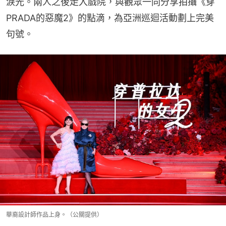
淚光。兩人之後走入戲院，與觀眾一同分享拍攝《穿
PRADA的惡魔2》的點滴，為亞洲巡迴活動劃上完美
句號。
華裔設計師作品上身。（公關提供）