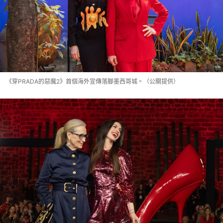
《穿PRADA的惡魔2》首個海外宣傳落腳墨西哥城。（公關提供）