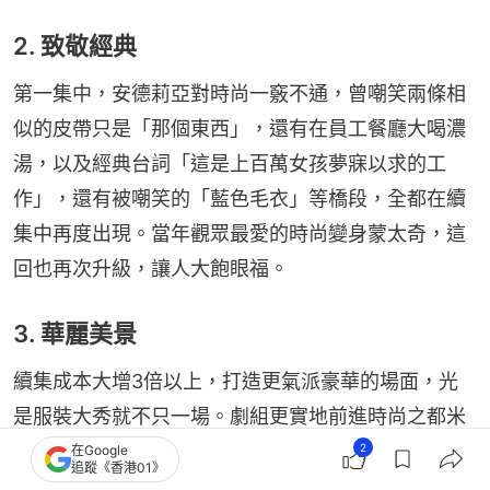
2. 致敬經典
第一集中，安德莉亞對時尚一竅不通，曾嘲笑兩條相
似的皮帶只是「那個東西」，還有在員工餐廳大喝濃
湯，以及經典台詞「這是上百萬女孩夢寐以求的工
作」，還有被嘲笑的「藍色毛衣」等橋段，全都在續
集中再度出現。當年觀眾最愛的時尚變身蒙太奇，這
回也再次升級，讓人大飽眼福。
3. 華麗美景
續集成本大增3倍以上，打造更氣派豪華的場面，光
是服裝大秀就不只一場。劇組更實地前進時尚之都米
蘭拍攝，將《最後的晚餐》壁畫、米蘭主教座堂、埃
2
在Google
追蹤《香港01》
馬努埃萊二世拱廊等地標，以及鄰近的科莫湖美景一