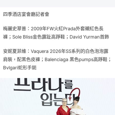
四季酒店宴會廳記者會
梅麗史翠普：2009年FW火紅Prada外套襯紅色長
褲；Sole Bliss金色露趾高踭鞋；David Yurman首飾
安妮夏菲維：Vaquera 2026年SS系列的白色泡泡露
肩裝，配黑色皮褲；Balenciaga 黑色pumps高踭鞋；
Bvlgari蛇形手鈪