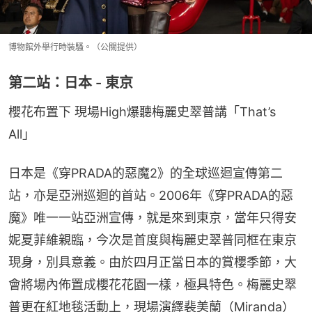
博物館外舉行時裝騷。（公關提供）
第二站：日本 - 東京
櫻花布置下 現場High爆聽梅麗史翠普講「That’s 
All」
日本是《穿PRADA的惡魔2》的全球巡迴宣傳第二
站，亦是亞洲巡迴的首站。2006年《穿PRADA的惡
魔》唯一一站亞洲宣傳，就是來到東京，當年只得安
妮夏菲維親臨，今次是首度與梅麗史翠普同框在東京
現身，別具意義。由於四月正當日本的賞櫻季節，大
會將場內佈置成櫻花花園一樣，極具特色。梅麗史翠
普更在紅地毯活動上，現場演繹裴美蘭（Miranda）