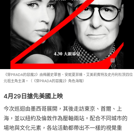
《穿PRADA的惡魔2》由梅麗史翠普、安妮夏菲維、艾美莉賓特及史丹利杜茨四位
元祖主角主演。（《穿PRADA的惡魔2》角色海報）
4月29日搶先美國上映
今次巡迴由墨西哥展開，其後走訪東京、首爾、上
海，並以紐約及倫敦作為壓軸兩站。配合不同城市的
場地與文化元素，各站活動都帶出不一樣的視覺重