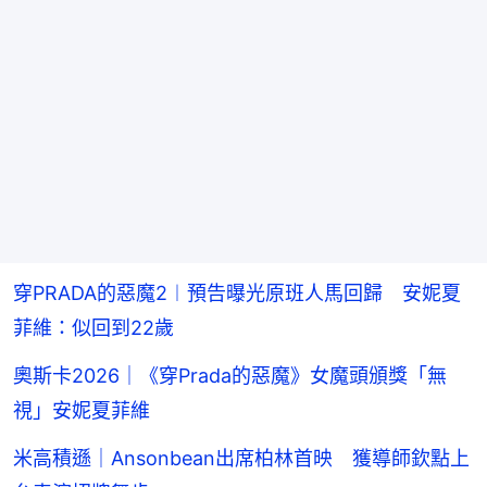
穿PRADA的惡魔2︱預告曝光原班人馬回歸 安妮夏
菲維：似回到22歲
奧斯卡2026｜《穿Prada的惡魔》女魔頭頒獎「無
視」安妮夏菲維
米高積遜｜Ansonbean出席柏林首映 獲導師欽點上