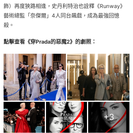
飾）再度狹路相逢，史丹利特治也詮釋《Runway》
藝術總監「奈傑爾」4人同台飆戲，成為最強回憶
殺。
點擊查看《穿Prada的惡魔2》的劇照：
+
3