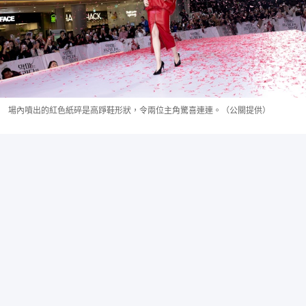
場內噴出的紅色紙碎是高踭鞋形狀，令兩位主角驚喜連連。（公關提供）