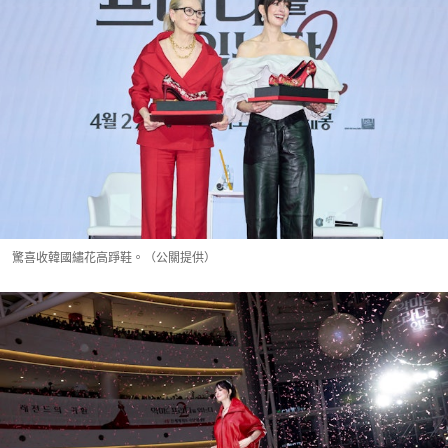
驚喜收韓國繡花高踭鞋。（公關提供）