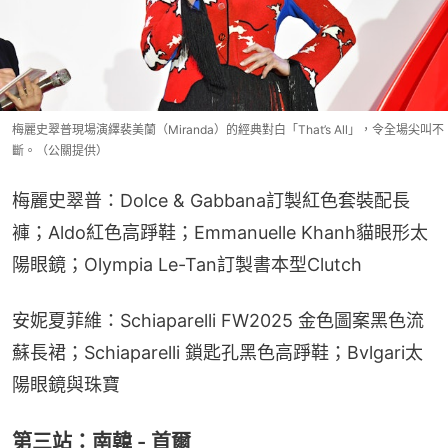
梅麗史翠普現場演繹裴美蘭（Miranda）的經典對白「That’s All」，令全場尖叫不
斷。（公關提供）
梅麗史翠普：Dolce & Gabbana訂製紅色套裝配長
褲；Aldo紅色高踭鞋；Emmanuelle Khanh貓眼形太
陽眼鏡；Olympia Le-Tan訂製書本型Clutch
安妮夏菲維：Schiaparelli FW2025 金色圖案黑色流
蘇長裙；Schiaparelli 鎖匙孔黑色高踭鞋；Bvlgari太
陽眼鏡與珠寶
第三站：南韓 - 首爾