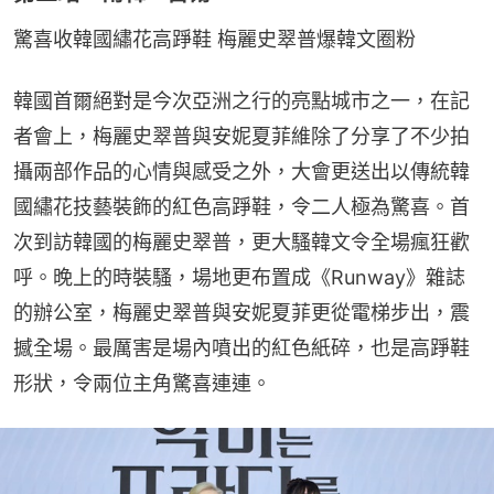
驚喜收韓國繡花高踭鞋 梅麗史翠普爆韓文圈粉
韓國首爾絕對是今次亞洲之行的亮點城市之一，在記
者會上，梅麗史翠普與安妮夏菲維除了分享了不少拍
攝兩部作品的心情與感受之外，大會更送出以傳統韓
國繡花技藝裝飾的紅色高踭鞋，令二人極為驚喜。首
次到訪韓國的梅麗史翠普，更大騷韓文令全場瘋狂歡
呼。晚上的時裝騷，場地更布置成《Runway》雜誌
的辦公室，梅麗史翠普與安妮夏菲更從電梯步出，震
撼全場。最厲害是場內噴出的紅色紙碎，也是高踭鞋
形狀，令兩位主角驚喜連連。