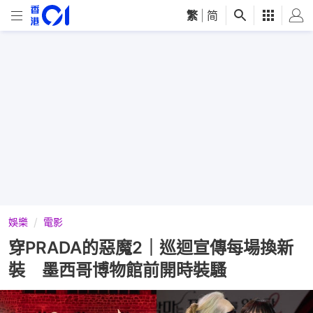
繁
|
简
娛樂
電影
穿PRADA的惡魔2｜巡迴宣傳每場換新
裝 墨西哥博物館前開時裝騷