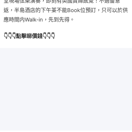
堂現場弦樂演奏，即刻有英國貴婦感覺！不過留意
返，半島酒店的下午茶不能Book位預訂，只可以於供
應時間内Walk-in，先到先得。
👇👇👇點擊睇價錢👇👇👇