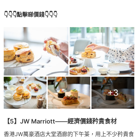
👇👇👇點擊睇價錢👇👇👇
+
3
【5】JW Marriott——經濟價錢矜貴食材
香港JW萬豪酒店大堂酒廊的下午茶，用上不少矜貴食