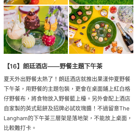
【16】朗廷酒店——野餐主題下午茶
夏天外出野餐太熱了！朗廷酒店就推出果漾仲夏野餐
下午茶，用野餐的主題包裝，更會在桌面鋪上紅白格
仔野餐布，將食物放入野餐籃上檯。另外會配上酒店
自家製的英式鬆餅及招牌必試玫瑰醬！不過留意The 
Langham的下午茶三層架是落地架，不能放上桌面，
比較難打卡。