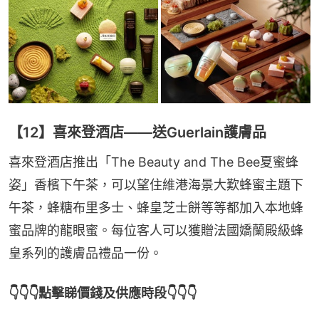
【12】喜來登酒店——送Guerlain護膚品
喜來登酒店推出「The Beauty and The Bee夏蜜蜂
姿」香檳下午茶，可以望住維港海景大歎蜂蜜主題下
午茶，蜂糖布里多士、蜂皇芝士餅等等都加入本地蜂
蜜品牌的龍眼蜜。每位客人可以獲贈法國嬌蘭殿級蜂
皇系列的護膚品禮品一份。
👇👇👇點擊睇價錢及供應時段👇👇👇