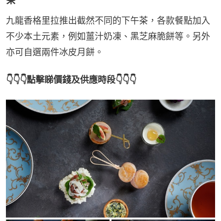
茶
九龍香格里拉推出截然不同的下午茶，各款餐點加入
不少本土元素，例如薑汁奶凍、黑芝麻脆餅等。另外
亦可自選兩件冰皮月餅。
👇👇👇點擊睇價錢及供應時段👇👇👇