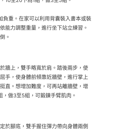
10至20下為1組，做3至5組。
加負重。在家可以利用背囊裝入書本或裝
依能力調整重量，進行坐下站立練習。
倒。
於牆上，雙手略寬於肩。踏後兩步，使
屈手，使身體前傾靠近牆壁，進行掌上
挺直。想增加難度，可再站離牆壁，增
1組，做3至5組，可鍛鍊手臂肌肉。
定於腳底，雙手握住彈力帶向身體兩側