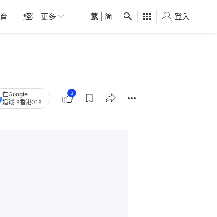
育
經濟
更多
01深圳
繁
觀點
|
简
健康
好食玩飛
登入
女
3
在Google
追蹤《香港01》