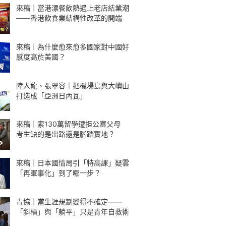
來稿｜當港漂餐飲熱遇上老店結業潮
——香港飲食業結構性改革的開端
來稿｜為什麼愈來愈多國家對中國好
感度高於美國？
陸人龍、張翠容｜把機場島與大嶼山
打造成「亞洲日內瓦」
來稿｜索130萬留學遭拒公審父母
考生缺的是出路還是腳踏實地？
來稿｜日本國情局引「特高課」疑雲
「再軍事化」到了哪一步？
青協｜當生涯規劃變得不確定——
「斜槓」與「躺平」只是青年自救術