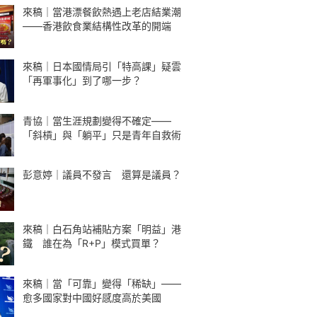
來稿｜當港漂餐飲熱遇上老店結業潮
——香港飲食業結構性改革的開端
來稿｜日本國情局引「特高課」疑雲
「再軍事化」到了哪一步？
青協｜當生涯規劃變得不確定——
「斜槓」與「躺平」只是青年自救術
彭意婷｜議員不發言 還算是議員？
來稿｜白石角站補貼方案「明益」港
鐵 誰在為「R+P」模式買單？
來稿｜當「可靠」變得「稀缺」——
愈多國家對中國好感度高於美國