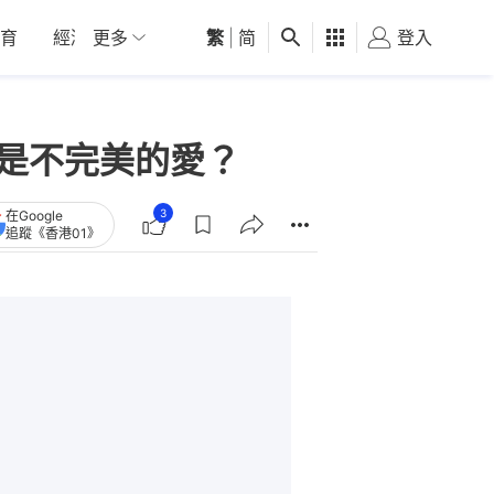
育
經濟
更多
01深圳
繁
觀點
|
简
健康
好食玩飛
登入
女
還是不完美的愛？
3
在Google
追蹤《香港01》