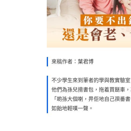
來稿作者：葉君博
不少學生來到筆者的學與教實驗室
他們為孫兒揹書包，拖着買餸車，
「啲孫大個喇，畀佢地自己孭番書
如飴地輕嘆一聲。