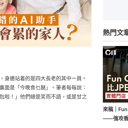
熱門文
，身邊站着的是四大長老的其中一員。
裏面是「今晚食乜餸」。筆者每每說：
包啦！」他們總是笑而不語，或是甘之
來稿｜Fun
——強攻