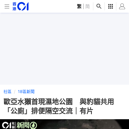
繁
|
简
社區
18區新聞
歐亞水獺首現濕地公園 與豹貓共用
「公廁」排便隔空交流｜有片