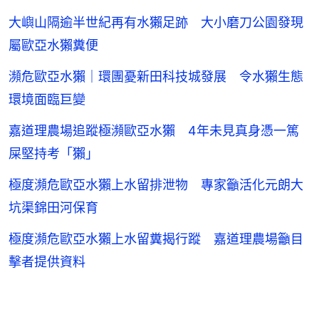
大嶼山隔逾半世紀再有水獺足跡 大小磨刀公園發現
屬歐亞水獺糞便
瀕危歐亞水獺｜環團憂新田科技城發展 令水獺生態
環境面臨巨變
嘉道理農場追蹤極瀕歐亞水獺 4年未見真身憑一篤
屎堅持考「獺」
極度瀕危歐亞水獺上水留排泄物 專家籲活化元朗大
坑渠錦田河保育
極度瀕危歐亞水獺上水留糞揭行蹤 嘉道理農場籲目
擊者提供資料