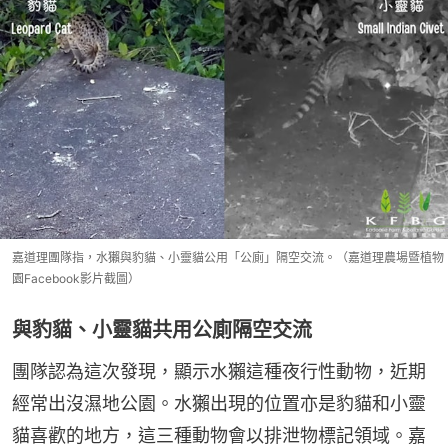
嘉道理團隊指，水獺與豹貓、小靈貓公用「公廁」隔空交流。（嘉道理農場暨植物
園Facebook影片截圖）
與豹貓、小靈貓共用公廁隔空交流
團隊認為這次發現，顯示水獺這種夜行性動物，近期
經常出沒濕地公園。水獺出現的位置亦是豹貓和小靈
貓喜歡的地方，這三種動物會以排泄物標記領域。嘉