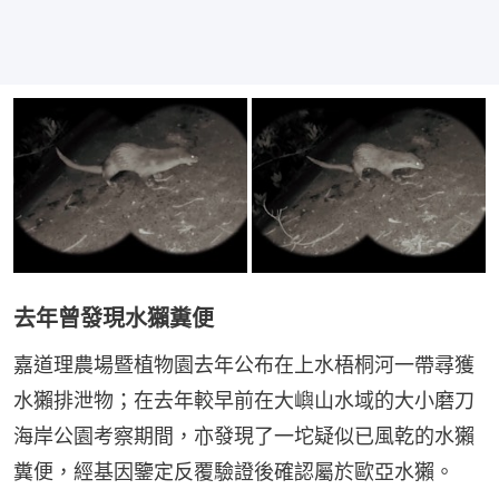
去年曾發現水獺糞便
嘉道理農場暨植物園去年公布在上水梧桐河一帶尋獲
水獺排泄物；在去年較早前在大嶼山水域的大小磨刀
海岸公園考察期間，亦發現了一坨疑似已風乾的水獺
糞便，經基因鑒定反覆驗證後確認屬於歐亞水獺。