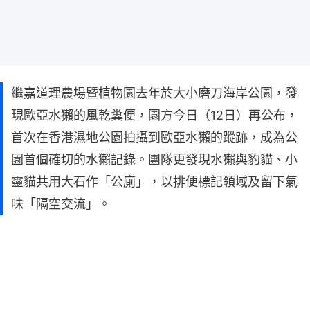
繼嘉道理農場暨植物園去年於大小磨刀海岸公園，發
現歐亞水獺的風乾糞便，園方今日（12日）再公布，
首次在香港濕地公園拍攝到歐亞水獺的蹤跡，成為公
園首個確切的水獺記錄。團隊更發現水獺與豹貓、小
靈貓共用大石作「公廁」，以排便標記領域及留下氣
味「隔空交流」。