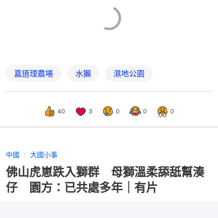
嘉道理農場
水獺
濕地公園
40
3
0
0
0
中國
大國小事
佛山虎崽跌入獅群 母獅溫柔舔舐幫湊
仔 園方：已共處多年｜有片