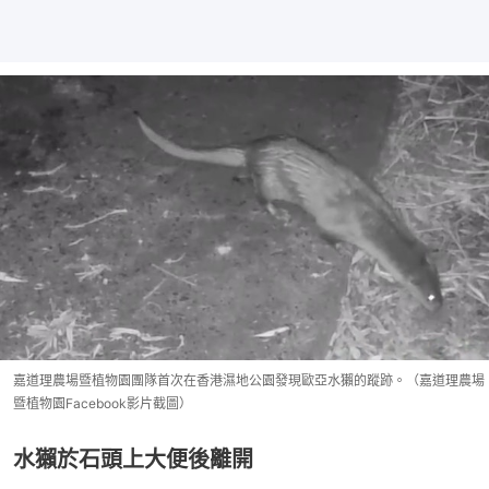
嘉道理農場暨植物園團隊首次在香港濕地公園發現歐亞水獺的蹤跡。（嘉道理農場
暨植物園Facebook影片截圖）
水獺於石頭上大便後離開