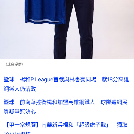
（球會提供）
籃球｜楊和P.League首戰與林書豪同場 獻18分高雄
鋼鐵人仍落敗
籃球｜前南華控衛楊和加盟高雄鋼鐵人 球隊遭網民
質疑爭冠決心
【甲一常規賽】南華新兵楊和「超級處子戰」 獨取