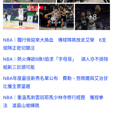
+
8
NBA｜獨行俠迎來大換血 傳球隊將放走艾榮 6支
球隊正密切關注
NBA｜熱火傳欲6換1追求「字母哥」 湖人亦不排除
組新三巨頭可能
NBA年度最佳新秀名單公布 費勒、努佩爾與艾治甘
比獲全票當選
NBA｜重溫馬刺雲班耶馬少林寺修行經歷 獲授拳
法 凌晨山坡練跳