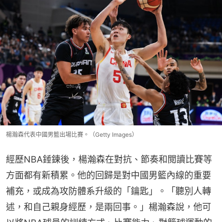
楊瀚森代表中國男籃出場比賽。（Getty Images）
經歷NBA錘鍊後，楊瀚森在對抗、節奏和閲讀比賽等
方面都有新積累。他的回歸是對中國男籃內線的重要
補充，或成為攻防體系升級的「鑰匙」。「聽別人轉
述，和自己親身經歷，是兩回事。」楊瀚森說，他可