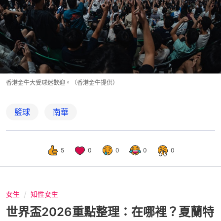
香港金牛大受球迷歡迎。（香港金牛提供）
籃球
南華
5
0
0
0
0
女生
知性女生
世界盃2026重點整理：在哪裡？夏蘭特