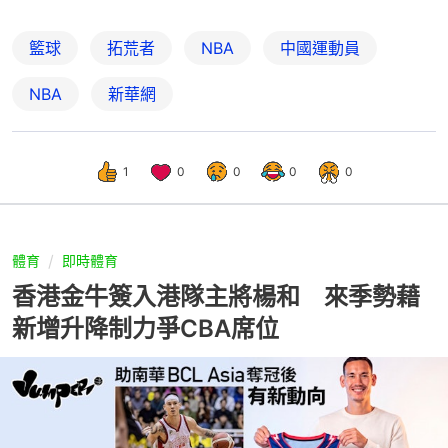
籃球
拓荒者
NBA
中國運動員
NBA
新華網
1
0
0
0
0
體育
即時體育
香港金牛簽入港隊主將楊和 來季勢藉
新增升降制力爭CBA席位