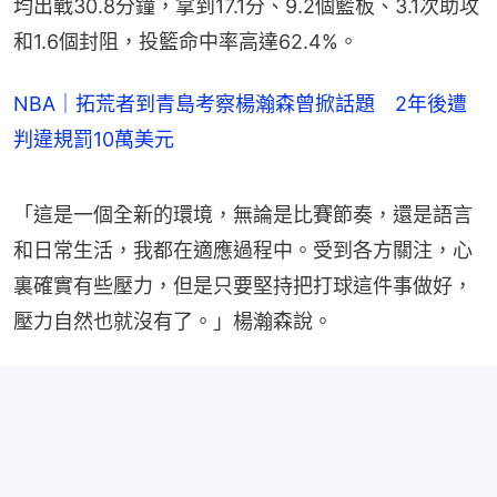
均出戰30.8分鐘，拿到17.1分、9.2個籃板、3.1次助攻
和1.6個封阻，投籃命中率高達62.4%。
NBA｜拓荒者到青島考察楊瀚森曾掀話題 2年後遭
判違規罰10萬美元
「這是一個全新的環境，無論是比賽節奏，還是語言
和日常生活，我都在適應過程中。受到各方關注，心
裏確實有些壓力，但是只要堅持把打球這件事做好，
壓力自然也就沒有了。」楊瀚森說。