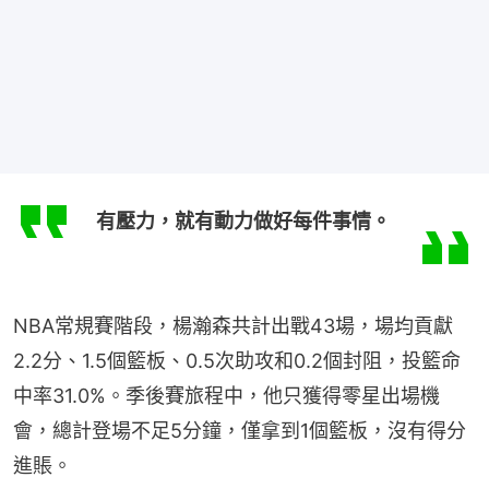
有壓力，就有動力做好每件事情。
NBA常規賽階段，楊瀚森共計出戰43場，場均貢獻
2.2分、1.5個籃板、0.5次助攻和0.2個封阻，投籃命
中率31.0%。季後賽旅程中，他只獲得零星出場機
會，總計登場不足5分鐘，僅拿到1個籃板，沒有得分
進賬。