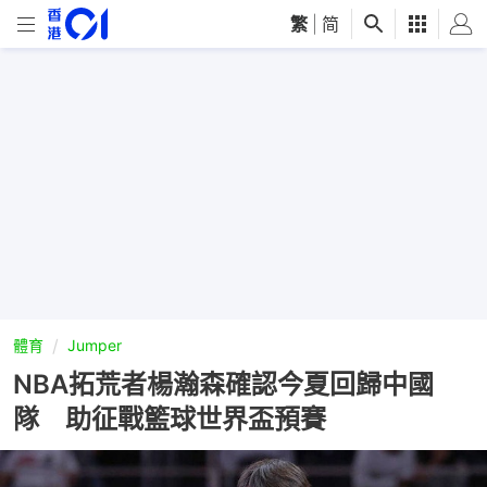
繁
|
简
體育
Jumper
NBA拓荒者楊瀚森確認今夏回歸中國
隊 助征戰籃球世界盃預賽