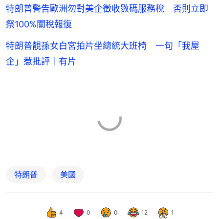
特朗普警告歐洲勿對美企徵收數碼服務稅 否則立即
祭100%關稅報復
特朗普靚孫女白宮拍片坐總統大班椅 一句「我屋
企」惹批評｜有片
特朗普
美國
4
0
0
12
1