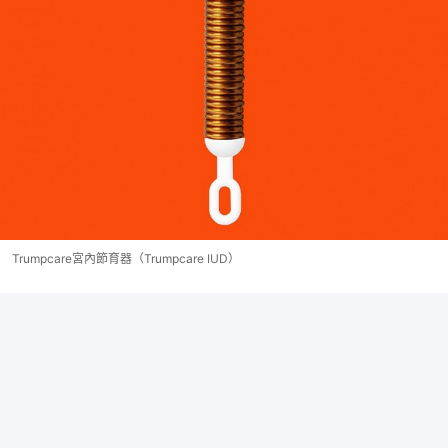
Trumpcare宮內節育器（Trumpcare IUD）