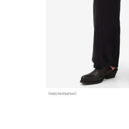
（matchesfashion）