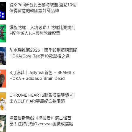
從K-Pop舞台到巴黎時裝週 盤點10個
值得留意的韓國設計師品牌
爆旋陀螺｜入坑必睇！陀螺比賽規則
+配件懶人包+最強陀螺配置
防水鞋推薦2026｜雨季殺到拒絕濕腳
HOKA/Gore-Tex等10款型格之選
8月波鞋｜Jellyfish新色 + BEAMS x
HOKA + adidas x Brain Dead
CHROME HEARTS聯乘溥儀眼鏡 推
出WOLFY-ARI專屬紀念款眼鏡
湯告魯斯新戲《挖掘者》演古怪首
富！江詩丹頓Overseas金錶成焦點