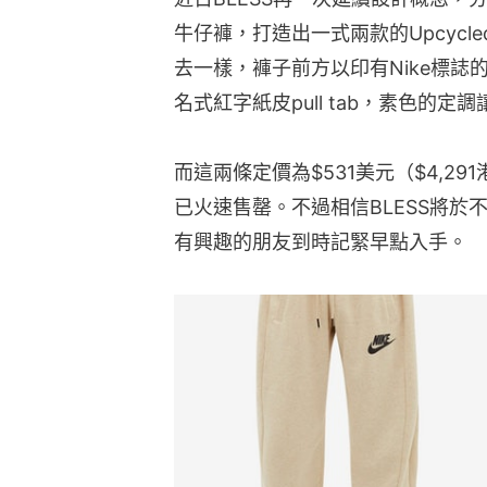
牛仔褲，打造出一式兩款的Upcycled jer
去一樣，褲子前方以印有Nike標誌的
名式紅字紙皮pull tab，素色的
而這兩條定價為$531美元（$4,2
已火速售罄。不過相信BLESS將於不久再
有興趣的朋友到時記緊早點入手。