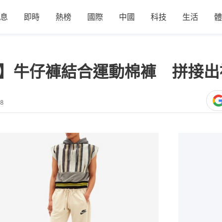
息
即時
熱榜
國際
中國
科技
生活
體
i's？】牛仔褲結合運動棉褲 拼
18