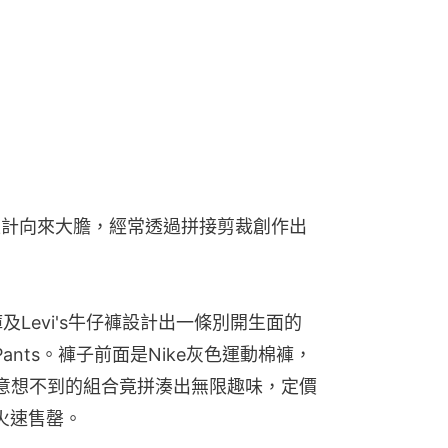
，設計向來大膽，經常透過拼接剪裁創作出
褲及Levi's牛仔褲設計出一條別開生面的
ounge Pants。褲子前面是Nike灰色運動棉褲，
褲，意想不到的組合竟拼湊出無限趣味，定價
子火速售罄。