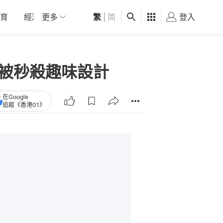
育
經濟
更多
01深圳
繁
觀點
|
简
健康
好食玩飛
登入
女
接出被秒殺趣味設計
在Google
追蹤《香港01》