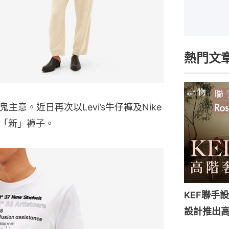
熱門文
主意。近日再次以Levi’s牛仔褲及Nike
「新」褲子。
KEF聯手設計
設計推出高端