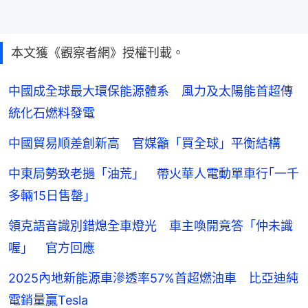
本文獲《觀察者網》授權刊載。
中國成全球最大環保能源體系 風力及太陽能首超傳
統化石燃料發電
中國貿易順差創新高 官媒籲「買全球」平衡結構
中東局勢致老撾「油荒」 帶火華人電動單車行｢一千
多輛15日售罄｣
領克語音識別錯熄全車燈光 車主喚開竟答「仲未識
喔」 官方回應
2025內地新能源車滲透率57%首超燃油車 比亞迪純
電銷量贏Tesla