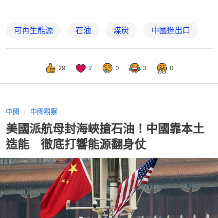
可再生能源
石油
煤炭
中國進出口
29
2
0
3
0
中國
中國觀察
美國派航母封海峽搶石油！中國靠本土
造能 徹底打響能源翻身仗