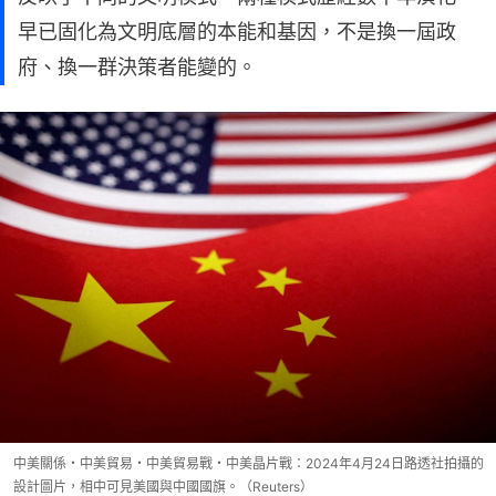
早已固化為文明底層的本能和基因，不是換一屆政
府、換一群決策者能變的。
中美關係・中美貿易・中美貿易戰・中美晶片戰：2024年4月24日路透社拍攝的
設計圖片，相中可見美國與中國國旗。（Reuters）