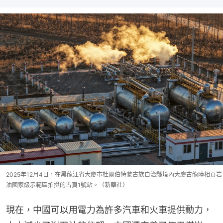
2025年12月4日，在黑龍江省大慶市杜爾伯特蒙古族自治縣境內大慶古龍陸相頁岩
油國家級示範區拍攝的古頁1號站。（新華社）
現在，中國可以用電力為許多汽車和火車提供動力，