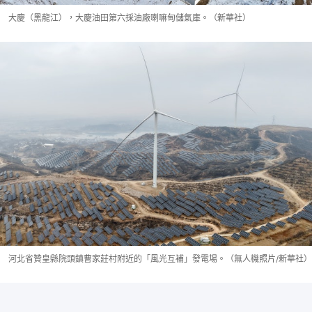
大慶（黑龍江），大慶油田第六採油廠喇嘛甸儲氣庫。（新華社）
河北省贊皇縣院頭鎮曹家莊村附近的「風光互補」發電場。（無人機照片/新華社）