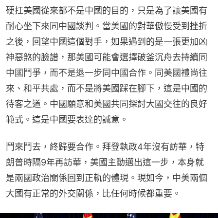
硬扛美國從來都不是中國的目的，只是為了讓美國有
耐心坐下來同中國談判。當美國的對華傲慢受到挫折
之後，回望中國這個對手，如果遇到的是一張更加凶
神惡煞的臉譜，那美國可能會選擇破釜沉舟去持續同
中國鬥爭，而不是退一步同中國合作。同美國禮尚往
來、和平共處，而不是將美國踩在腳下，這是中國的
待客之道。中國願意和美國共同探討大國交往的良好
範式。這是中國要表達的誠意。
鬥來鬥去，終歸要合作。拜登執政4年沒有訪華，特
朗普時隔9年再訪華，美國主動邁出這一步，本身就
是兩國政治關係回到正軌的體現。現如今，中美兩個
大國有正常的外交關係，比任何時候都重要。