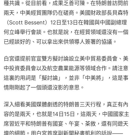
種共識。從目前看，成果乏善可陳。在特朗普訪問前
兩天，中美經貿團隊仍在磋商。美國財政部長貝森特
（Scott Bessent）12日至13日在韓國與中國副總理
何立峰舉行會談。也就是說，在經貿領域還沒有一個
已經談好的、可以拿出來供領導人簽署的協議。
白宮還提前官宣雙方擬討論設立美中貿易委員會、美
中投資委員會以及航空農業能源等領域合作。請注意
這裏的用詞是「擬討論」，並非「中美將」，這是事
情剛剛起了一個頭還沒影的意思。
深入細看美國媒體劇透的特朗普三天行程，真正有內
容的是兩天，也就是14日15日，這兩天，中國國家主
席習近平和特朗普有國宴、午宴、茶敘，還有同遊天
壇的細節。用白宮首席副新聞秘書凱利的話說——