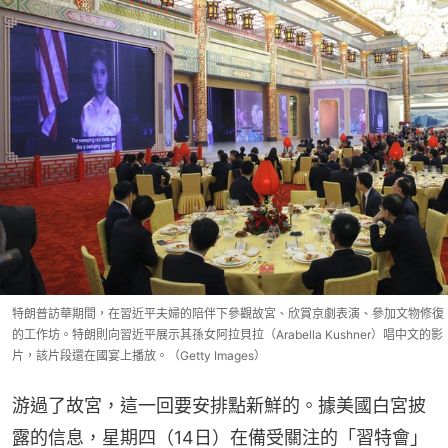
特朗普訪華期間，在習近平夫婦的陪伴下參觀故宮、欣賞京劇表演、參加文物修復
的工作坊。特朗則向習近平展示其孫女阿拉貝拉（Arabella Kushner）唱中文的影
片，該片段還在國宴上播放。（Getty Images）
游過了故宮，這一回要安排點新鮮的。據美國白宮披
露的信息，星期四（14日）在備受關注的「習特會」