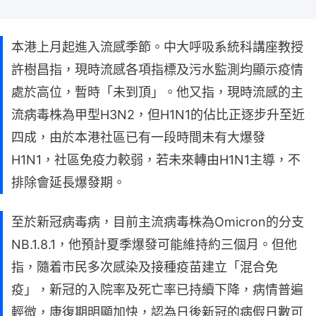
本港上月起進入流感季節。中大呼吸系統科講座教授
許樹昌指，現時流感各項指標及污水監測均顯示疫情
處於高位，暫時「未到頂」。他又指，現時流感的主
流病毒株為甲型H3N2，但H1N1的佔比正逐步升至近
四成，由於本港社區已有一段時間未有大爆發
H1N1，社區免疫力較弱，若未來轉由H1N1主導，不
排除會延長爆發期。
至於新冠病毒病，目前主流病毒株為Omicron的分支
NB.1.8.1，他預計夏季爆發可能維持約三個月。但他
指，隨着市民多次感染及接種疫苗建立「混合免
疫」，新冠的入院率及死亡率已持續下降，病情普遍
輕微，康復期明顯加快，認為日後新冠的病假日數可