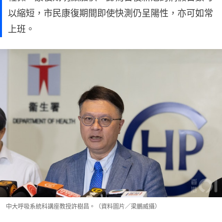
以縮短，市民康復期間即使快測仍呈陽性，亦可如常
上班。
中大呼吸系統科講座教授許樹昌。（資料圖片／梁鵬威攝）