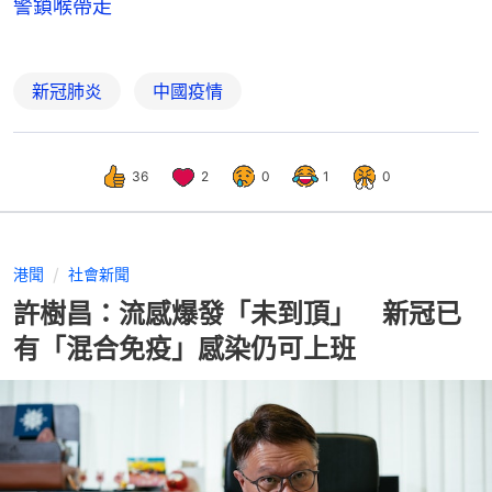
警鎖喉帶走
新冠肺炎
中國疫情
36
2
0
1
0
港聞
社會新聞
許樹昌：流感爆發「未到頂」 新冠已
有「混合免疫」感染仍可上班