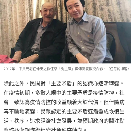
2017年，中共元老任仲夷之孫任意「兔主席」與傅高義教授合影。（任意的博客）
除此之外，民間對「主要矛盾」的認識亦逐漸轉變。
在疫情初期，多數人眼中的主要矛盾是疫情防控，社
會一致認為疫情防控的收益顯着大於代價，但伴隨病
毒不斷地演變，民眾認定的主要矛盾逐漸變成恢復生
活、秩序，追求經濟社會發展，並預期政府的關注點
應該逐漸朝恢復經濟社會秩序轉向。