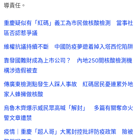
導責任。
重慶疑似有「紅碼」義工為市民做核酸檢測 當事社
區否認惹爭議
維權抗議持續不斷 中國防疫夢遊着掉入塔西佗陷阱
靠發國難財成為上市公司？ 內地250間核酸檢測機
構涉造假被查
傳廣東檢測點發生人踩人事故 紅碼居民憂連累外地
家人蜂擁做核酸
烏魯木齊爆示威民眾高喊「解封」 多篇有關奪命火
警文章遭禁
疫情｜重慶「超人哥」大罵封控批評防疫政策 險被