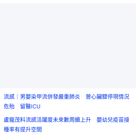
流感｜男嬰染甲流併發嚴重肺炎 曾心臟驟停現情況
危殆 留醫ICU
盧寵茂料流感活躍度未來數周續上升 嬰幼兒疫苗接
種率有提升空間