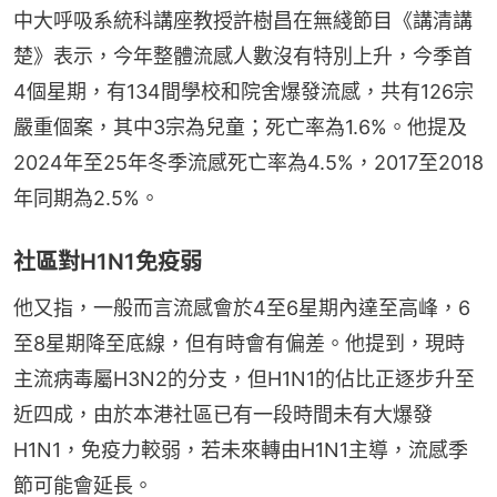
中大呼吸系統科講座教授許樹昌在無綫節目《講清講
楚》表示，今年整體流感人數沒有特別上升，今季首
4個星期，有134間學校和院舍爆發流感，共有126宗
嚴重個案，其中3宗為兒童；死亡率為1.6%。他提及
2024年至25年冬季流感死亡率為4.5%，2017至2018
年同期為2.5%。
社區對H1N1免疫弱
他又指，一般而言流感會於4至6星期內達至高峰，6
至8星期降至底線，但有時會有偏差。他提到，現時
主流病毒屬H3N2的分支，但H1N1的佔比正逐步升至
近四成，由於本港社區已有一段時間未有大爆發
H1N1，免疫力較弱，若未來轉由H1N1主導，流感季
節可能會延長。