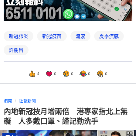
新冠肺炎
新冠疫苗
流感
夏季流感
許樹昌
4
0
0
0
0
港聞
社會新聞
內地新冠按月增兩倍 港專家指北上無
礙 人多戴口罩、謹記勤洗手