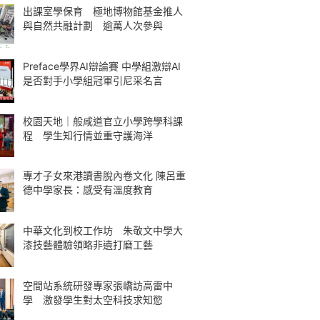
出課室學保育 極地博物館基金推人
與自然共融計劃 逾萬人次參與
Preface學界AI辯論賽 中學組激辯AI
是否對手小學組冠軍引尼采名言
校園天地｜般咸道官立小學跨學科課
程 學生知行情並重守護海洋
專才子女來港讀書脫內卷文化 陳呂重
德中學家長：感受有溫度教育
中華文化到校工作坊 朱敬文中學大
漆技藝體驗領略非遺打磨工藝
空間站系統研發專家張嶠訪高雷中
學 激發學生對太空科技求知慾