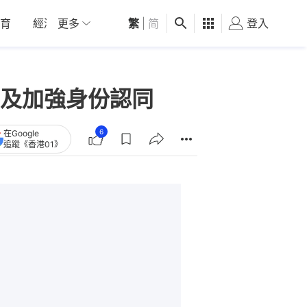
育
經濟
更多
01深圳
繁
觀點
|
简
健康
好食玩飛
登入
女
及加強身份認同
6
在Google
追蹤《香港01》