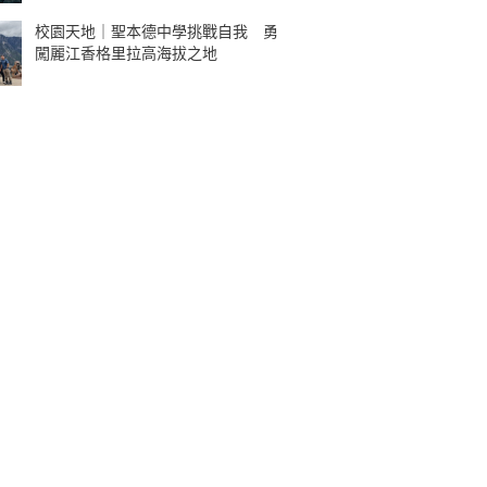
校園天地｜聖本德中學挑戰自我 勇
闖麗江香格里拉高海拔之地