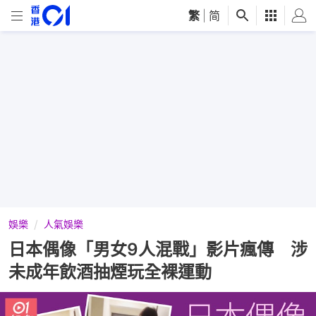
繁
|
简
娛樂
人氣娛樂
日本偶像「男女9人混戰」影片瘋傳 涉
未成年飲酒抽煙玩全裸運動