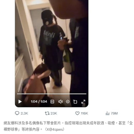
網友爆料涉及多名偶像私下聚會影片，指控現場出現未成年飲酒、吸煙，甚至「全
裸野球拳」等誇張內容。（X@4qaes）