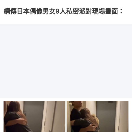
網傳日本偶像男女9人私密派對現場畫面：