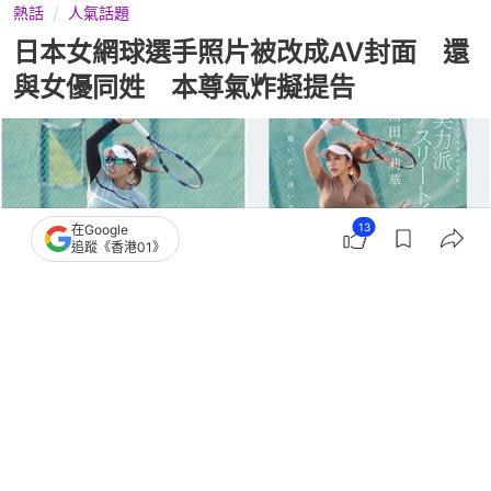
熱話
人氣話題
日本女網球選手照片被改成AV封面 還
與女優同姓 本尊氣炸擬提告
13
在Google
追蹤《香港01》
撰文：
日本這些事兒
出版：
2026-07-21 20:30
更新：
2026-07-21 20:30