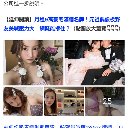
公司進一步說明。
【延伸閱讀】
月租9萬豪宅滿牆名牌！元祖偶像板野
友美喊壓力大　網疑能撐住？
（點圖放大瀏覽👇👇👇）
+
25
前偶像吸毒緩刑期再犯 醉駕飆時速180km撞欄 自