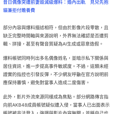
昔日偶像突遭前妻毀滅級爆料：婚內出軌 見兒先抱
貓兼拒付贍養費
部分內容與爆料描述相符，但由於影像片段零散，且
缺乏完整時間軸與來源說明，外界無法確認是否遭剪
輯、拼接，甚至有聲音質疑為AI生成或惡意造假。
爆料帳號同時列出多名偶像姓名，並暗示私下關係與
居住資訊，進一步提高事件敏感度。不過，這類未經
證實的指控也引發反彈，不少網友呼籲在官方說明前
應保持審慎，避免對當事人造成二度傷害。
此外，影片外流來源同樣成為焦點。部分網路傳言指
向前AKB48成員帳號疑似遭入侵，當事人已出面表示
帳號被非法登入，強調與影片內容無關，並稱自己也