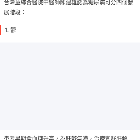
台灣童綜合醫院中醫師陳建雄認為糖尿病可分四個發
展階段：
1. 鬱
患者早期會血糖升高，為肝鬱氣滯，治療宜舒肝解