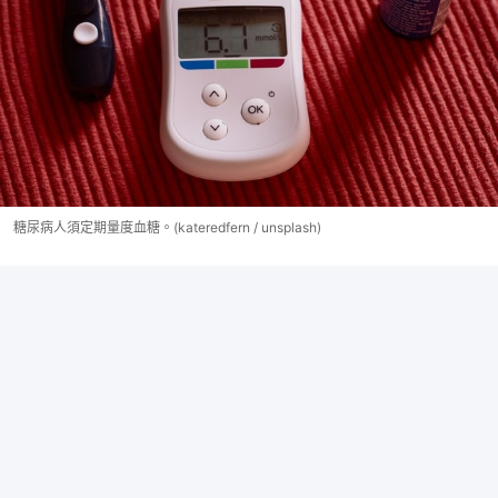
糖尿病人須定期量度血糖。(kateredfern / unsplash)