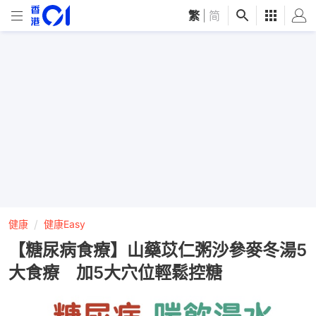
繁
|
简
健康
健康Easy
【糖尿病食療】山藥苡仁粥沙參麥冬湯5
大食療 加5大穴位輕鬆控糖