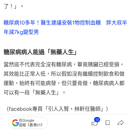
了！」。
糖尿病10多年！醫生建議安裝1物控制血糖 胖大叔半
年減7kg變型男
糖尿病病人能過「無藥人生」
當然這不代表完全沒有糖尿病，畢竟胰臟已經受損，
其效能比正常人低，所以假如沒有繼續控制飲食和做
運動，始終有可能病發，但只要肯做，糖尿病病人都
可以有一段「無藥人生」。
（facebook專頁「引人入腎・林軒任醫師」）
12
在Google
其他報道：
開燈睡覺增糖尿病風險？醫生揭2大生理
追蹤《香港01》