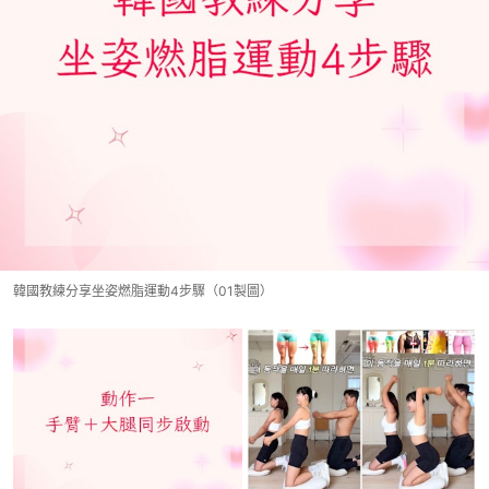
韓國教練分享坐姿燃脂運動4步驟（01製圖）