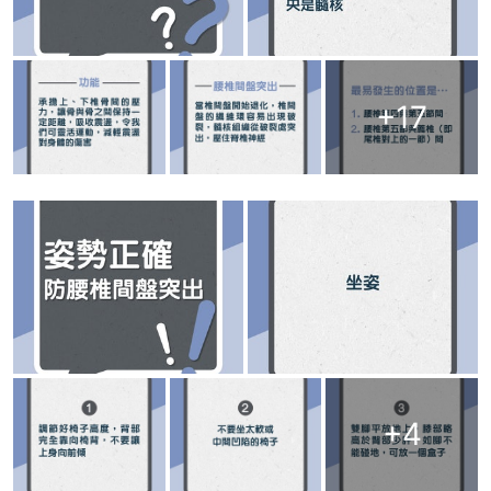
+
17
+
4