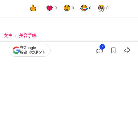
1
0
0
0
0
女生
美容手帳
減肥｜虎背顯老10歲？4動作不跑不跳
7
在Google
追蹤《香港01》
輕鬆瘦背 久坐、低頭族必看