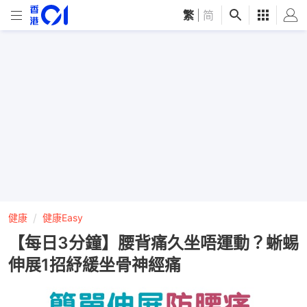
繁
|
简
健康
健康Easy
【每日3分鐘】腰背痛久坐唔運動？蜥蜴
伸展1招紓緩坐骨神經痛