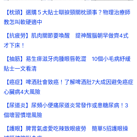
【枕頭】選購５大貼士瞓捩頸關枕頭事？物理治療師
教怎叫軟硬適中
【抗疲勞】肌肉關節要喚醒 提神醒腦朝早做齊4式
才下床！
【抽筋】易生痱滋牙肉腫眼唇乾澀 10個小毛病紓緩
貼士一文看清
【癌症】啤酒肚會致癌！了解啤酒肚7大成因避免癌症
心臟病4大風險
【尿道炎】尿頻小便痛尿道炎常發作或患糖尿病！3
個壞習慣增風險
【護眼】脾胃氣虛愛吃辣致眼疲勞 簡單5招護眼操