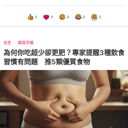
5
0
0
0
0
女生
美容手帳
為何你吃超少卻更肥？專家提醒3種飲食
習慣有問題 推5類優質食物