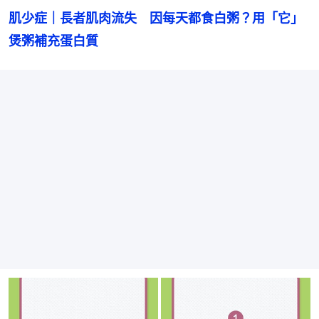
肌少症｜長者肌肉流失　因每天都食白粥？用「它」
煲粥補充蛋白質