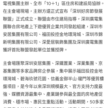
電視集團主辦、全市「10＋1」區住房和建設局協辦。
在主會場現場，主辦方還正式宣布「深圳好房節發展
聯盟」正式成立。聯盟由市住建局指導，深圳廣電集
團聯合房地產上下遊優質企業共同發起組建，深圳市
安居集團有限公司、福田投控金地環灣城、深圳市錦
新明集團有限公司、深愛居裝飾集團及深圳廣電集團
獲評首批聯盟發起單位並獲授牌。
主會場匯聚深圳安居集團、深鐵置業、深業集團、京
基集團等多家品牌房企參展，集中展示福田投控金地
環灣城、碧海玖號花園、信義金御半山·瓏門等優質樓
盤項目，是今年以來深圳規模最大、官方支持力度最
強、媒體資源最集中、產業鏈參與最全面的房地產促
消費、穩市場、惠民生重點活動。活動期間，50多家