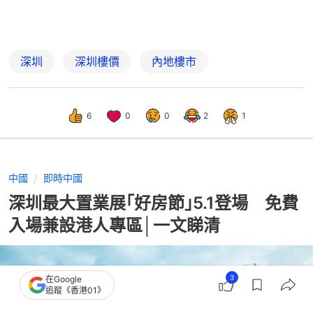
深圳
深圳樓價
內地樓市
6
0
0
2
1
中國
即時中國
深圳最大置業展｢好房節｣5.1登場 免費
入場兼設港人專區│一文睇清
3
在Google
追蹤《香港01》