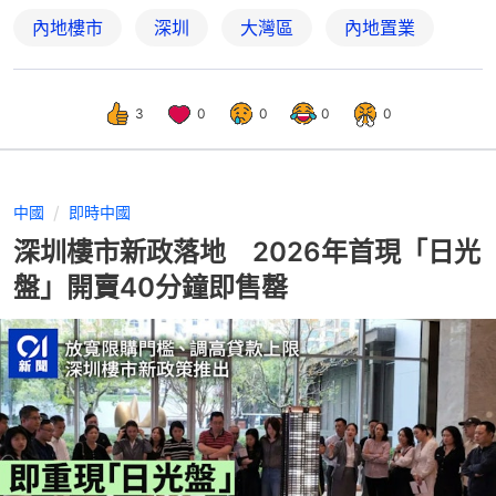
內地樓市
深圳
大灣區
內地置業
3
0
0
0
0
中國
即時中國
深圳樓市新政落地 2026年首現「日光
盤」開賣40分鐘即售罄