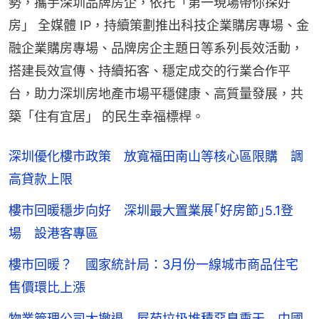
勢，攜手深圳品牌房企，依托「第一現場帶你探好
房」 全媒體 IP，持續策劃推出科技企業購房專場、金
融企業購房專場、品牌房企主題日等系列長效活動，
搭建長效宣傳、持續拓客、穩定成交的行業合作平
台，助力深圳房地產市場平穩健康、高質量發展，共
築「住有宜居」 的民生幸福標桿。
深圳優化樓市政策 放寬福田南山等核心區限購 調
高貸款上限
樓市回暖穩步向好 深圳最大置業展｢好房節｣5.1登
場 設港客專區
樓市回暖？ 國家統計局：3月份一線城市商品住宅
售價環比上漲
物業管理公司大撤退 屋苑垃圾堆積惡臭熏天 中國