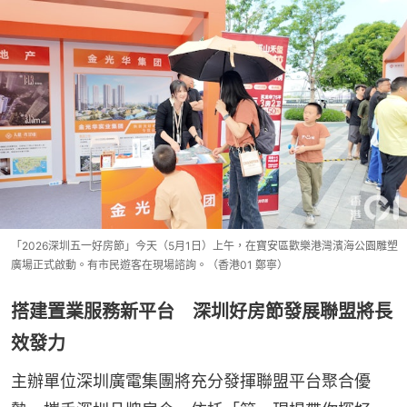
「2026深圳五一好房節」今天（5月1日）上午，在寶安區歡樂港灣濱海公園雕塑
廣場正式啟動。有市民遊客在現場諮詢。（香港01 鄭寧）
搭建置業服務新平台 深圳好房節發展聯盟將長
效發力
主辦單位深圳廣電集團將充分發揮聯盟平台聚合優