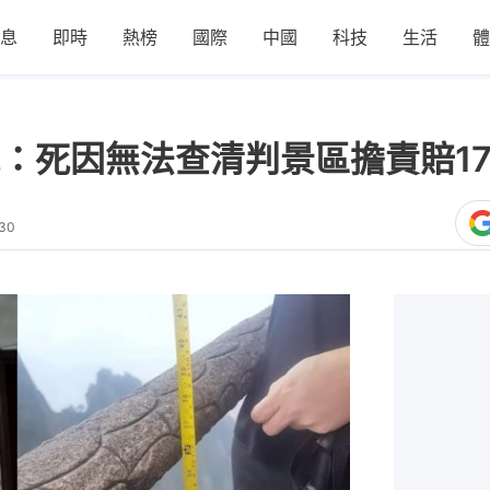
息
即時
熱榜
國際
中國
科技
生活
體
：死因無法查清判景區擔責賠1
:30