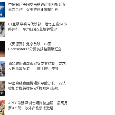
中使館斥美國以吊銷簽證阻阿根廷與
華為合作 促美方停止霸權行徑
01直擊寧德時代總部：燈塔工廠24小
時運行 平均日產5萬塊鋰電池
《奧德賽》北京首映 中國
Podcaster17分鐘訪談路蘭爆紅全球
熱議
汕頭政府遭廣東省安委會約談 要求
反思事故多發 「鐵手腕」整頓
中國粉絲泰國機場追星釀混亂 22人
被拒登機兼遭保安｢拉眼角｣歧視
:11
APEC帶動深圳七類崗位加薪 最高月
薪4.5萬 涉外商務需求激增