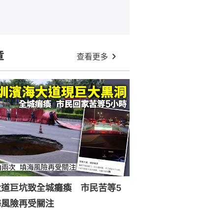
章
查看更多
大道巨坑致全城癱瘓 市民苦等5
海風險再受關注