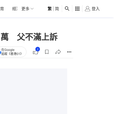
育
經濟
更多
01深圳
繁
觀點
|
简
健康
好食玩飛
登入
女
7萬 父不滿上訴
2
在Google
追蹤《香港01》