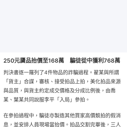
250元贗品抬價至168萬 騙徒從中獲利768萬
判決書逐一羅列了4件物品的詐騙過程。翟某與所謂
「貨主」合謀，審核、接受拍品上拍，美化拍品來源
與品質，與貨主約定成交價格及分成比例後，由喬
某、葉某共同說服李平「入局」參拍。
在參拍過程中，騙徒亦製造其他買家高價競拍的假消
息，並安排人員現場當抬價。拍品交割完畢後，三人