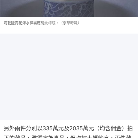
清乾隆青花海水祥雲應龍紋梅瓶。（京華時報）
另外兩件分別以335萬元及2035萬元（均含佣金）拍