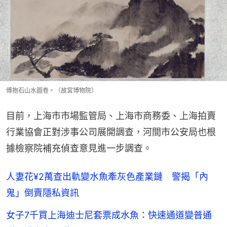
傅抱石山水圖卷。（故宮博物院）
目前，上海市市場監管局、上海市商務委、上海拍賣
行業協會正對涉事公司展開調查，河間市公安局也根
據檢察院補充偵查意見進一步調查。
人妻花¥2萬查出軌變水魚牽灰色產業鏈 警揭「內
鬼」倒賣隱私資訊
女子7千買上海迪士尼套票成水魚：快速通道變普通