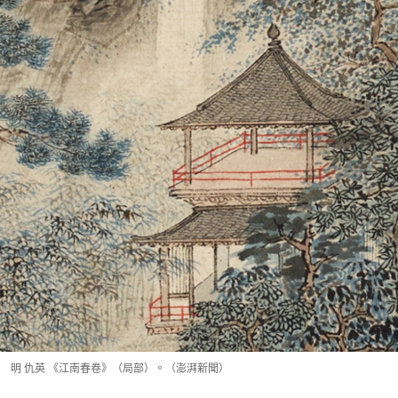
明 仇英 《江南春卷》（局部）。（澎湃新聞）