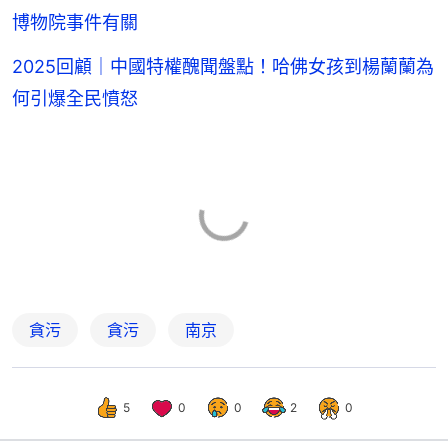
博物院事件有關
2025回顧｜中國特權醜聞盤點！哈佛女孩到楊蘭蘭為
何引爆全民憤怒
貪污
貪污
南京
5
0
0
2
0