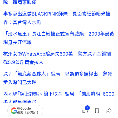
隊 遭商家跟蹤
李多慧出道做BLACKPINK師妹 見面會細節曝光被
轟：當台灣人水魚
「淡水魚王」長江白鱘被正式宣布滅絕 2003年最後
現身長江流域
杭州女墮WhatsApp騙局失600萬 警方深圳金舖攔
截5.9公斤黃金拉人
深圳「無底薪合夥人」騙局 以為頂多無糧出 驚覺
步入深淵已太遲
內地現｢線上詐騙、線下取金｣騙局 ｢薦股群組｣6000
多人都是假帳號
7
在Google
追蹤《香港01》