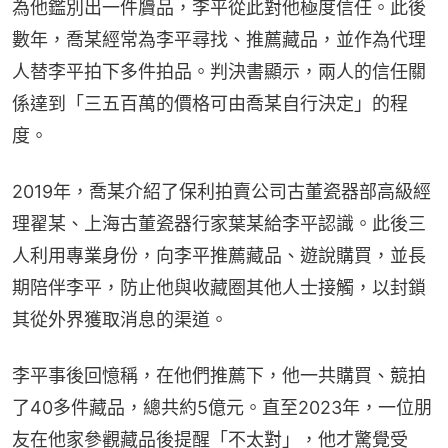
為他鑑別出一件贗品，李平從此對他極度信任。此後
數年，喬某經常為李平尋找、推薦藏品，並作為代理
人替李平拍下多件拍品。判決書顯示，兩人的信任關
係達到「三五百萬的價格可由喬某自行決定」的程
度。
2019年，喬某介紹了保利拍賣公司古董瓷器部高級經
理翟某、上海古董瓷器行家葉某給李平認識。此後三
人利用專業身份，向李平推薦藏品、遊說購買，並長
期陪伴李平，防止他與收藏圈其他人士接觸，以封鎖
其從外界獲取消息的渠道。
李平事後回憶稱，在他們推薦下，他一共購買、競拍
了40多件藏品，總共約5億元。直至2023年，一位朋
友在他家參觀藏品後提醒「不太對」，他才驚覺受