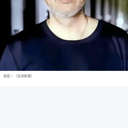
陸挺。（澎湃新聞）