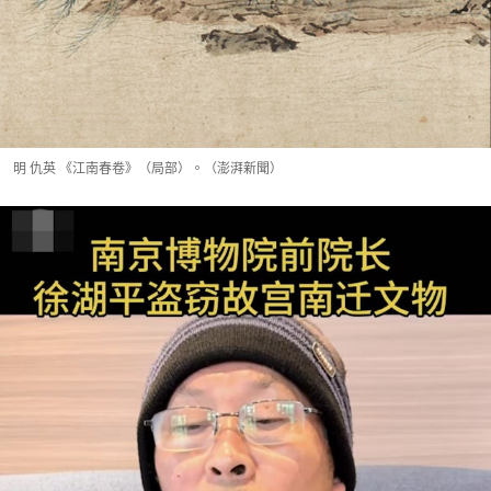
明 仇英 《江南春卷》（局部）。（澎湃新聞）