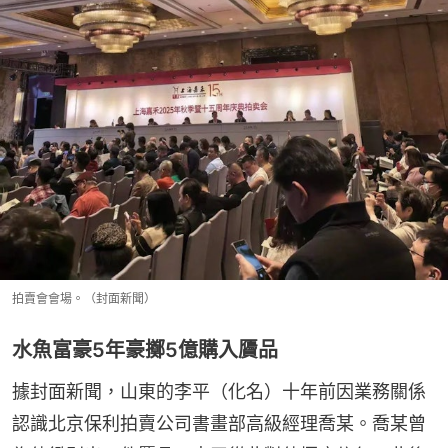
拍賣會會場。（封面新聞）
水魚富豪5年豪擲5億購入贗品
據封面新聞，山東的李平（化名）十年前因業務關係
認識北京保利拍賣公司書畫部高級經理喬某。喬某曾