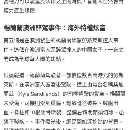
當權力可以凌駕於法律之上的時候，普通人自然會對
權力產生恐懼。
楊蘭蘭澳洲醉駕事件：海外特權炫富
第五個是在澳洲發生的楊蘭蘭醉駕勞斯萊斯撞人事
件，這個在澳洲富人區醉駕撞人的中國女子，一夜之
間成為全球華人圈的焦點。
根據報道，楊蘭蘭駕駛著一部價值數百萬港元的勞斯
萊斯，在澳洲富人區酒後駕駛，撞上由電台名嘴桑迪
蘭茲（Kyle Sandilands）的司機駕駛的貨車。楊蘭蘭
未受傷，司機則受到重傷，導致骨盆破裂、脾臟出
血、脊柱和10根肋骨斷裂，整個右髖關節須切除，恐
落下殘疾。。事件曝光後，網民開始深挖她的背景，