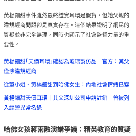
黃楊鈿甜事件雖然最終證實耳環是假貨，但她父親的
違規經商問題卻是真實存在。這個結果證明了網民的
質疑並非完全無理，同時也顯示了社會監督力量的重
要性。
黃楊鈿甜｢天價耳環｣確認為玻璃製仿品 官方：其父
僅涉違規經商
從董小姐、黃楊鈿甜到哈佛女生：內地社會情緒已變
黃楊鈿甜天價耳環｜其父深圳公司申請註銷 曾被列
入經營異常名錄
哈佛女孩蔣雨融演講爭議：精英教育的質疑