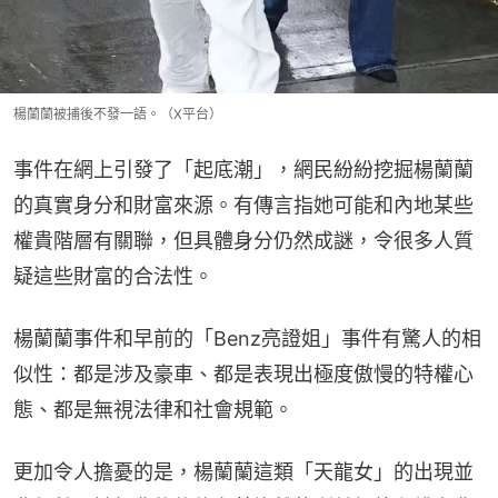
楊蘭蘭被捕後不發一語。（X平台）
事件在網上引發了「起底潮」，網民紛紛挖掘楊蘭蘭
的真實身分和財富來源。有傳言指她可能和內地某些
權貴階層有關聯，但具體身分仍然成謎，令很多人質
疑這些財富的合法性。
楊蘭蘭事件和早前的「Benz亮證姐」事件有驚人的相
似性：都是涉及豪車、都是表現出極度傲慢的特權心
態、都是無視法律和社會規範。
更加令人擔憂的是，楊蘭蘭這類「天龍女」的出現並