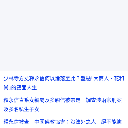
少林寺方丈釋永信何以淪落至此？盤點｢大商人、花和
尚｣的雙面人生
釋永信直系女親屬及多親信被帶走 調查涉兩宗刑案
及多名私生子女
釋永信被查 中國佛教協會：沒法外之人 絕不能逾