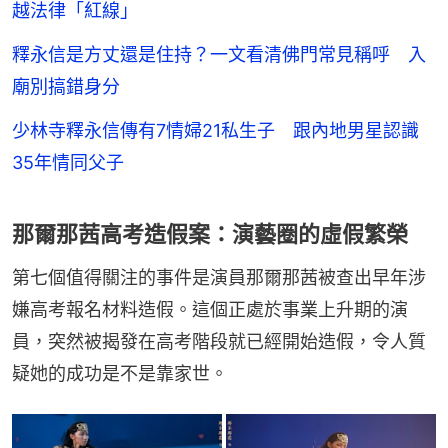
越法律「紅線」
釋永信是方丈還是住持？一文看清佛門常見稱呼 入
廟別搞錯身分
少林寺釋永信傳有7情婦21私生子 跟內地男星認識
35年情同父子
那爾那茜高考造假案：演藝圈的虛假繁榮
第七個值得關注的事件是演員那爾那茜被查出早年涉
嫌高考報名材料造假。這個正處於事業上升期的演
員，突然被揭發在高考階段就已經開始造假，令人質
疑她的成功是不是靠家世。