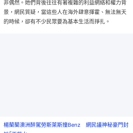
非偶然。她們背後往往有著複雜的利益網絡和權力背
景，網民質疑，當這些人在海外肆意揮霍、無法無天
的時候，卻有不少民眾要為基本生活而掙扎。
楊蘭蘭澳洲醉駕勞斯萊斯撞Benz 網民議神秘豪門封