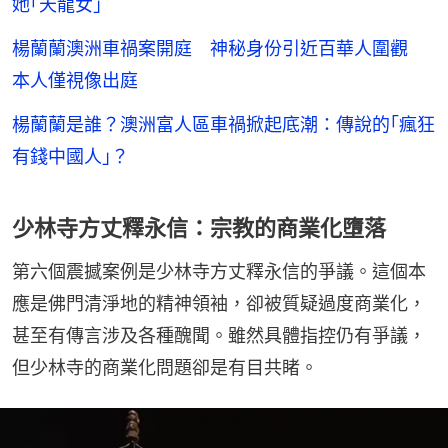
她｢天龍女｣
楊蘭蘭澳洲車禍案開庭 神秘身份引近百華人圍觀
本人僅視像出庭
楊蘭蘭是誰？澳洲富人區車禍掀起底潮：傳說的｢瘋狂
有錢中國人｣？
少林寺方丈釋永信：宗教的商業化墮落
第六個震撼案例是少林寺方丈釋永信的爭議。這個本
應是佛門清淨地的精神領袖，卻被質疑過度商業化，
甚至有傳言涉及各種醜聞。雖然具體指控仍有爭議，
但少林寺的商業化問題卻是有目共睹。