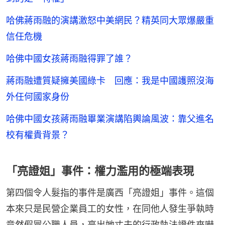
哈佛蔣雨融的演講激怒中美網民？精英同大眾爆嚴重
信任危機
哈佛中國女孩蔣雨融得罪了誰？
蔣雨融遭質疑擁美國綠卡 回應：我是中國護照沒海
外任何國家身份
哈佛中國女孩蔣雨融畢業演講陷輿論風波：靠父進名
校有權貴背景？
「亮證姐」事件：權力濫用的極端表現
第四個令人髮指的事件是廣西「亮證姐」事件。這個
本來只是民營企業員工的女性，在同他人發生爭執時
竟然假冒公職人員，亮出她丈夫的行政執法證件來嚇