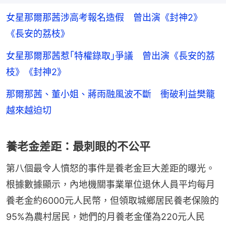
女星那爾那茜涉高考報名造假 曾出演《封神2》
《長安的荔枝》
女星那爾那茜惹｢特權錄取｣爭議 曾出演《長安的荔
枝》《封神2》
那爾那茜、董小姐、蔣雨融風波不斷 衝破利益樊籠
越來越迫切
養老金差距：最刺眼的不公平
第八個最令人憤怒的事件是養老金巨大差距的曝光。
根據數據顯示，內地機關事業單位退休人員平均每月
養老金約6000元人民幣，但領取城鄉居民養老保險的
95%為農村居民，她們的月養老金僅為220元人民