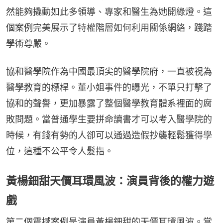
然能夠撬動如此多領導、專家和醫生為她開綠燈。這
個案例完美展示了特權階層如何利用關係網絡，踐踏
學術尊嚴。
協和醫學院作為中國最頂尖的醫學院府，一直被視為
醫學教育的標桿。董小姐事件的曝光，不單只打擊了
協和的聲譽，更加暴露了整個醫學教育體系裡面的腐
敗問題。當普通學生要拼命讀書才可以考入醫學院的
時候，有錢有勢的人卻可以通過造假抄襲輕鬆獲得學
位，這種不公平令人髮指。
黃楊鈿甜天價耳環風波：演員背後的權力遊
戲
第二個震撼案例是演員黃楊鈿甜的天價耳環風波。當