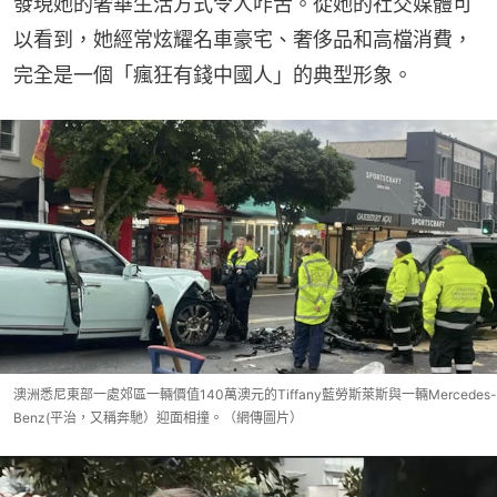
發現她的奢華生活方式令人咋舌。從她的社交媒體可
以看到，她經常炫耀名車豪宅、奢侈品和高檔消費，
完全是一個「瘋狂有錢中國人」的典型形象。
澳洲悉尼東部一處郊區一輛價值140萬澳元的Tiffany藍勞斯萊斯與一輛Mercedes-
Benz(平治，又稱奔馳）迎面相撞。（網傳圖片）