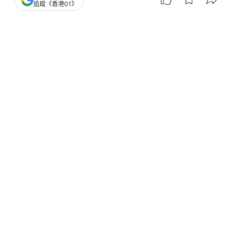
中國
即時中國
追蹤《香港01》
7月取消12條中日航線全部航班 1195
個赴日航班取消
撰文：
吳真銘
出版：
2026-07-31 14:35
更新：
2026-07-31 14:37