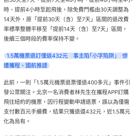
時、提前4小時至起飛後，除免費門檻由30天調整為
14天外，原「提前30天（含）至7天」區間的退改費
率標準整體平移至「提前14天（含）至7天」區間，
後續三個時段的費率保持不變。
1.5萬機票退訂僅返432元　事主陷｢小字陷阱｣　慘
遭攜程、國航推諉
此前，一則「1.5萬元機票退票僅退400多元」事件引
發公眾關注。北京一名消費者林先生在攜程APP訂購
飛往紐約的機票，因行程變動申請退票，誤以為僅需
支付數百元手續費，結果只獲退還432元，近1.5萬元
化為烏有。