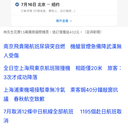
林先生花費1.5萬購買國際機票，退訂僅獲返432元。（澎湃新聞）
南京飛貴陽航班尿袋突自燃 機艙冒煙急備降武漢無
人受傷
全日空上海飛東京航班險撞機 相距僅20米 旅客：
3次才成功降落
上海浦東機場接駁車無冷氣 乘客焗40分鐘敲窗抗
議 春秋航空致歉
7月取消12條中日航線全部航班 1195個赴日航班取
消