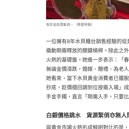
馬年金鈔賣斷貨。（華夏時報）
一位擁有8年水貝櫃台銷售經驗的從
撬動剛需釋放的關鍵槓桿。除此之外
火熱的基礎盤。她進一步表示：「春
無論金價漲跌，婚嫁、贈禮、為老人
她看來，當下水貝黃金消費者已擺脫
抄底，趁價穩回調到位按需入場」成
手金手鐲，直言「剛需入手，只要比
白銀價格跳水 貨源緊俏亦無人
與黃金市場火熱形成鮮明對比的是，