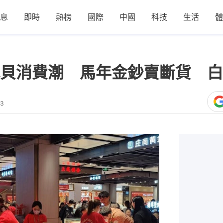
息
即時
熱榜
國際
中國
科技
生活
體
貝消費潮 馬年金鈔賣斷貨 白
53