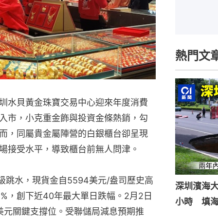
熱門文
圳水貝黃金珠寶交易中心迎來年度消費
入市，小克重金飾與投資金條熱銷，勾
而，同屬貴金屬陣營的白銀櫃台卻呈現
場接受水平，導致櫃台前無人問津。
級跳水，現貨金自5594美元/盎司歷史高
深圳濱海
%，創下近40年最大單日跌幅。2月2日
小時 填
3美元關鍵支撐位。受聯儲局減息預期推