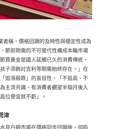
業者稱，價格回調的及時性與穩定性成為
，節前剛需的不可替代性構成本輪市場
節買黃金是國人延續已久的消費傳統，
孩子添飾討吉利等剛需始終存在。」在
「追漲殺跌」的盲目性，「不追高、不
為主流共識。有消費者觀望半個月後入
高位便宜就不虧」。
問津
水貝白銀市場在價格同步回調後，卻陷