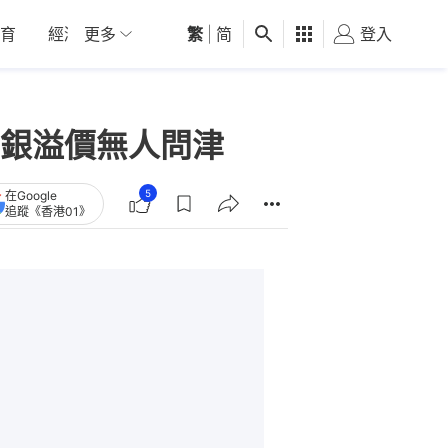
育
經濟
更多
01深圳
繁
觀點
|
简
健康
好食玩飛
登入
女
銀溢價無人問津
5
在Google
追蹤《香港01》