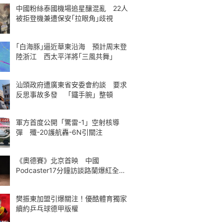
中國粉絲泰國機場追星釀混亂 22人
被拒登機兼遭保安｢拉眼角｣歧視
｢白海豚｣逼近華東沿海 預計周末登
陸浙江 西太平洋將｢三風共舞｣
汕頭政府遭廣東省安委會約談 要求
反思事故多發 「鐵手腕」整頓
軍方首度公開「驚雷-1」空射核導
彈 殲-20護航轟-6N引關注
《奧德賽》北京首映 中國
Podcaster17分鐘訪談路蘭爆紅全球
熱議
樊振東加盟引爆關注！優酷體育獨家
續約乒乓球德甲版權