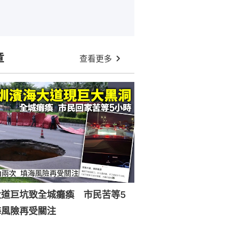
章
查看更多
大道巨坑致全城癱瘓 市民苦等5
海風險再受關注