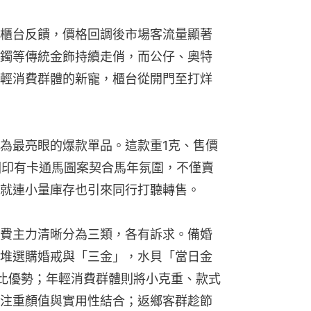
櫃台反饋，價格回調後市場客流量顯著
鐲等傳統金飾持續走俏，而公仔、奧特
輕消費群體的新寵，櫃台從開門至打烊
為最亮眼的爆款單品。這款重1克、售價
鈔因印有卡通馬圖案契合馬年氛圍，不僅賣
就連小量庫存也引來同行打聽轉售。
費主力清晰分為三類，各有訴求。備婚
堆選購婚戒與「三金」，水貝「當日金
比優勢；年輕消費群體則將小克重、款式
注重顏值與實用性結合；返鄉客群趁節