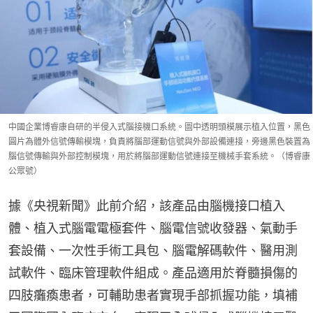
中國企業博睿康自研的半侵入式腦接機口系統。圖中透明頭模展示植入位置，黑色
圓片為體外信號傳輸模塊，負責將腦部運動信號與外部設備連接，旁邊黑色裝置為
腦信號傳輸與外部控制模塊，用於將腦部運動信號連接至機械手套系統。（博睿康
公眾號）
據《央視新聞》此前介紹，該產品由腦機接口植入
體、植入式腦電電極套件、腦電信號收發器、氣動手
套設備、一次性手術工具包、腦電解碼軟件、醫用測
試軟件、臨床管理軟件組成。產品適用於脊髓損傷的
四肢癱瘓患者，可輔助患者實現手部抓握功能，填補