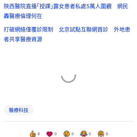
陝西醫院直播｢授課｣露女患者私處5萬人圍觀 網民
轟醫療倫理何在
打破網絡僅覆診限制 北京試點互聯網首診 外地患
者共享醫療資源
醫療科技
6
0
0
0
0