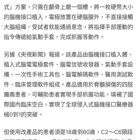
式」方案，只需在顱骨上磨一個槽，將一枚硬幣大小
的腦機接口植入，電極放置在硬腦膜外，不直接接觸
大腦組織，受試者就能通過意念，將指揮手部運動的
指令傳遞給氣動手套，完成抓握等動作。
另據《央視新聞》報道，該產品由腦機接口植入體、
植入式腦電電極套件、腦電信號收發器、氣動手套設
備、一次性手術工具包、腦電解碼軟件、醫用測試軟
件、臨床管理軟件組成。產品適用於脊髓損傷的四肢
癱瘓患者，可輔助患者實現手部抓握功能，填補了國
際國內臨床空白，實現了全球侵入式腦機接口醫療器
械0到1的突破。
但使用改產品的患者須是18歲到60歲，C2～C6頸段