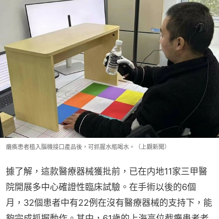
癱瘓患者植入腦機接口產品後，可抓握水瓶喝水。（上觀新聞）
據了解，這款醫療器械獲批前，已在内地11家三甲醫
院開展多中心確證性臨床試驗。在手術以後的6個
月，32個患者中有22例在沒有醫療器械的支持下，能
夠完成抓握動作。其中，61歲的上海高位截癱患者老