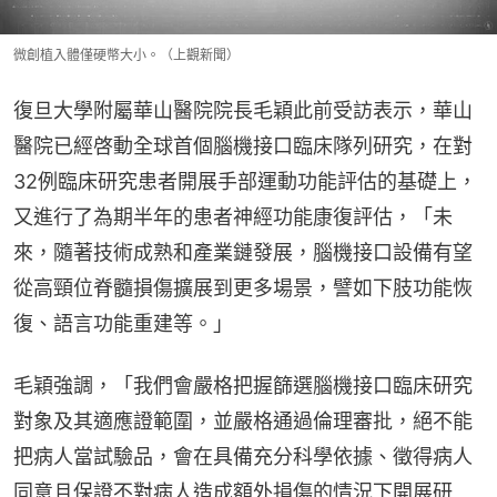
微創植入體僅硬幣大小。（上觀新聞）
復旦大學附屬華山醫院院長毛穎此前受訪表示，華山
醫院已經啓動全球首個腦機接口臨床隊列研究，在對
32例臨床研究患者開展手部運動功能評估的基礎上，
又進行了為期半年的患者神經功能康復評估，「未
來，隨著技術成熟和產業鏈發展，腦機接口設備有望
從高頸位脊髓損傷擴展到更多場景，譬如下肢功能恢
復、語言功能重建等。」
毛穎強調，「我們會嚴格把握篩選腦機接口臨床研究
對象及其適應證範圍，並嚴格通過倫理審批，絕不能
把病人當試驗品，會在具備充分科學依據、徵得病人
同意且保證不對病人造成額外損傷的情況下開展研