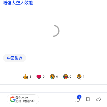
增強太空人效能
中國製造
3
0
0
0
1
6
在Google
中國
即時中國
追蹤《香港01》
能讓高位截癱患者握筆寫字 中國「腦