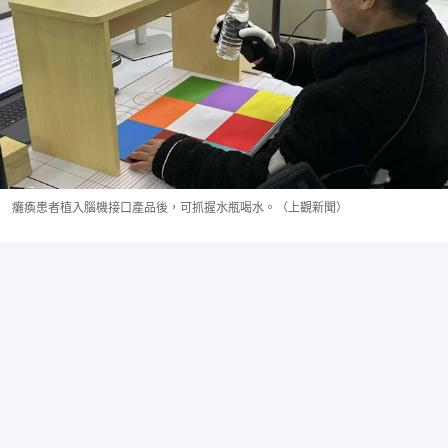
癱瘓患者植入腦機接口產品後，可抓握水瓶喝水。（上觀新聞）