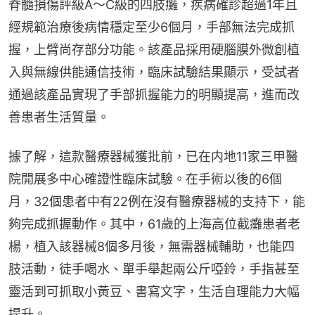
脊髓損傷評級A～C級的四肢癱，疾病確診超過1年且
經規範治療後病情穩定至少6個月，手部無法完成抓
握，上臂尚存部分功能。該產品採用硬腦膜外微創植
入與無線供能通信技術，臨床試驗結果顯示，受試者
通過該產品實現了手部抓握能力的明顯提高，進而改
善患者生活質量。
據了解，這款醫療器械獲批前，已在内地11家三甲醫
院開展多中心確證性臨床試驗。在手術以後的6個
月，32個患者中有22例在沒有醫療器械的支持下，能
夠完成抓握動作。其中，61歲的上海高位截癱患者老
楊，植入該器械8個多月後，無需器械輔助，也能四
肢活動，徒手喝水、單手舉起兩公斤啞鈴，手指甚至
靈活到可抓取小黃豆、書寫文字，生活自理能力大幅
提升。