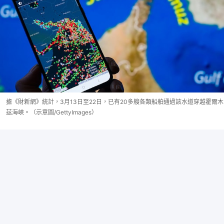
據《財新網》統計，3月13日至22日，已有20多艘各類船舶通過該水道穿越霍爾木
茲海峽。（示意圖/GettyImages）