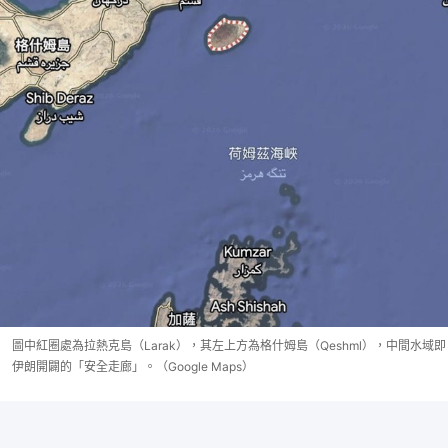
圖中紅圈處為拉熱克島（Larak），其左上方為格什姆島（Qeshml），中間水域即
伊朗開闢的「安全走廊」。（Google Maps）