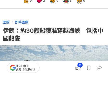
9
2
0
5
0
國際
即時國際
伊朗：約30艘船獲准穿越海峽 包括中
國船隻
42
在Google
追蹤《香港01》
撰文：
林嘉敏