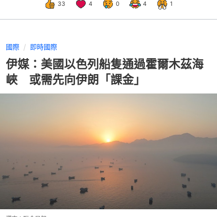
33
4
0
4
1
國際
即時國際
伊媒：美國以色列船隻通過霍爾木茲海
峽 或需先向伊朗「課金」