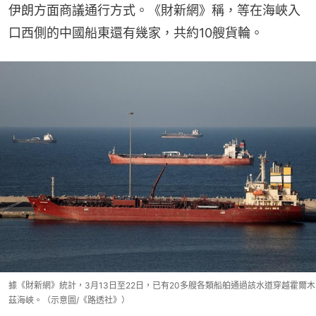
伊朗方面商議通行方式。《財新網》稱，等在海峽入
口西側的中國船東還有幾家，共約10艘貨輪。
據《財新網》統計，3月13日至22日，已有20多艘各類船舶通過該水道穿越霍爾木
茲海峽。（示意圖/《路透社》）