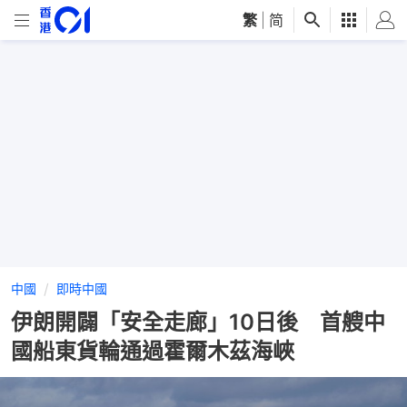
繁
|
简
中國
即時中國
伊朗開闢「安全走廊」10日後 首艘中
國船東貨輪通過霍爾木茲海峽