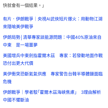
快就會有一個結果。」
有片．伊朗戰爭｜央視AI武俠短片爆火：用動物江湖
來隱喻美伊戰爭
伊朗局勢│清華專家談能源問題：中國40%原油來自
中東 是一場噩夢
美國增兵中東劍指霍爾木茲 專家：若發動地面作戰
恐付出更大代價
美伊衝突恐斷氦氣供應 專家警告台韓半導體鏈面臨
危機
伊朗戰爭｜學者駁｢霍爾木茲海峽焦慮｣ 3理由解析
中國不懼斷油