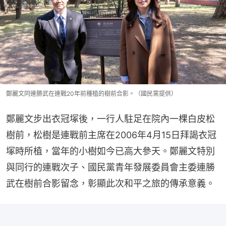
鄭麗文同連勝武在連戰20年前種植的樹前合影。（國民黨提供）
鄭麗文步出衣冠塚後，一行人駐足在院內一棵白皮松
樹前，松樹是連戰前主席在2006年4月15日拜謁衣冠
塚時所植，當年的小樹如今已高大參天。鄭麗文特別
與同行的連戰次子、國民黨青年發展委員會主委連勝
武在樹前合影留念，彰顯此次和平之旅的傳承意義。