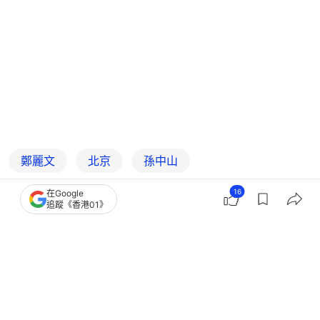
鄭麗文
北京
孫中山
16
在Google
追蹤《香港01》
15
0
0
0
1
中國
中國觀察
台海有戰事 | 鄭麗文訪美 為什麼北京如