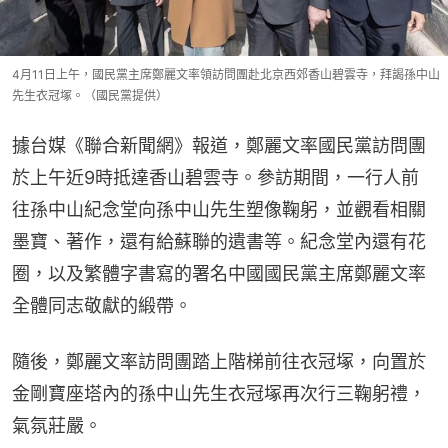
4月11日上午，國民黨主席鄭麗文率領訪問團赴北京西郊香山碧雲寺，拜謁孫中山
先生衣冠塚。（國民黨提供）
據台媒《聯合新聞網》報道，鄭麗文率國民黨訪問團
於上午近9時抵達香山碧雲寺。參訪期間，一行人前
往孫中山紀念堂向孫中山先生塑像鞠躬，並觀看相關
墨寶、著作，還有給蘇聯的遺書等。紀念堂內還有花
圈，以及繁體字書寫的署名中國國民黨主席鄭麗文率
全體同志敬獻的緞帶。
隨後，鄭麗文率訪問團踏上階梯前往衣冠塚，向置於
金剛寶座塔內的孫中山先生衣冠塚再次行三鞠躬禮，
氣氛莊嚴。