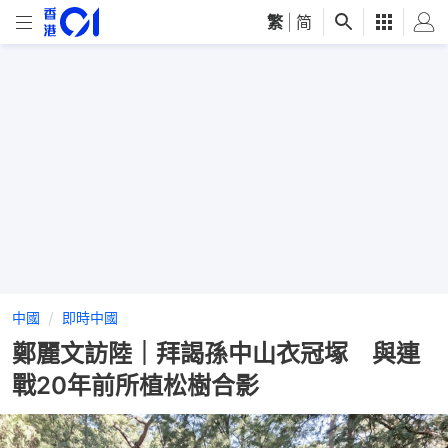
繁
|
简
中國
即時中國
鄭麗文訪陸｜拜謁孫中山衣冠塚 與連
戰20年前所植松樹合影