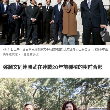
4月11日上午，國民黨主席鄭麗文率領訪問團赴北京西郊香山碧雲寺，拜謁孫中山
先生衣冠塚。（國民黨提供）
鄭麗文同連勝武在連戰20年前種植的樹前合影