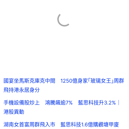
國宴坐馬斯克庫克中間 1250億身家｢玻璃女王｣周群
飛持港永居身分
手機設備股炒上 鴻騰飆逾7% 藍思科技升3.2%｜
港股異動
湖南女首富周群飛入市 藍思科技1.6億購觀塘甲廈