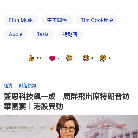
Elon Musk
中美關係
Tim Cook庫克
Apple
Tesla
特朗普
110
7
1
8
4
經濟
財經快訊
藍思科技飆一成 周群飛出席特朗普訪
華國宴｜港股異動