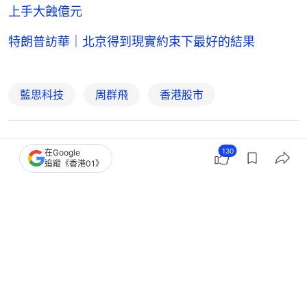
上手大蝕億元
特朗普訪華｜北京得到現實約束下最好的結果
藍思科技
周群飛
香港股市
8
0
0
0
0
130
在Google
追蹤《香港01》
經濟
財經快訊
巨騰曾挫逾3成 懶理獲中國女首富周群
飛旗下藍思科技入主