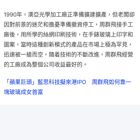
1990年，澳亞光學加工廠正準備擴建擴產，但老闆卻
因對前景的迷茫和擔憂準備撤資停工，周群飛接手工
廠後，用所學的絲網印刷技術，在手錶玻璃上印字和
圖案，當時這種創新模式的產品在市場上極為罕見，
迅速被一搶而空，隨着技術的不斷改進，周群飛經營
的工廠成為整個公司收益最好的。
「蘋果巨頭」藍思科技擬來港IPO　周群飛如何靠一
塊玻璃成女首富