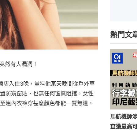
熱門文
竟然有大漏洞！
酒店入住3晚，豈料他某天晚間從戶外草
置防窺窗貼、也無任何窗簾阻擋，女性
至連內衣褲穿甚麼顏色都能一覽無遺，
馬航機師
查獲最高