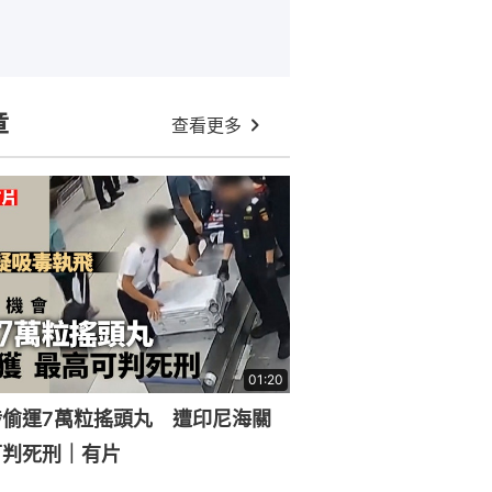
章
查看更多
01:20
涉偷運7萬粒搖頭丸 遭印尼海關
可判死刑｜有片