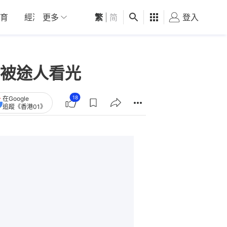
育
經濟
更多
01深圳
繁
觀點
|
简
健康
好食玩飛
登入
女
被途人看光
18
在Google
追蹤《香港01》