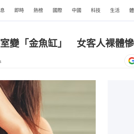
息
即時
熱榜
國際
中國
科技
生活
體
室變「金魚缸」 女客人裸體慘
4