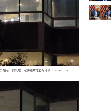
邊看一覽無遺，讓裸體女性春光外洩。（daum.net）