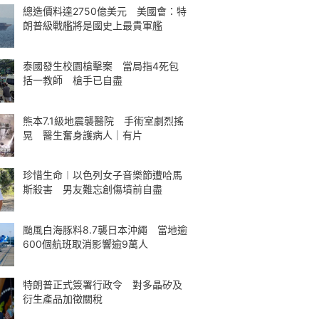
總造價料達2750億美元 美國會：特
朗普級戰艦將是國史上最貴軍艦
泰國發生校園槍擊案 當局指4死包
括一教師 槍手已自盡
熊本7.1級地震襲醫院 手術室劇烈搖
晃 醫生奮身護病人｜有片
珍惜生命︱以色列女子音樂節遭哈馬
斯殺害 男友難忘創傷墳前自盡
颱風白海豚料8.7襲日本沖繩 當地逾
600個航班取消影響逾9萬人
特朗普正式簽署行政令 對多晶矽及
衍生產品加徵關稅