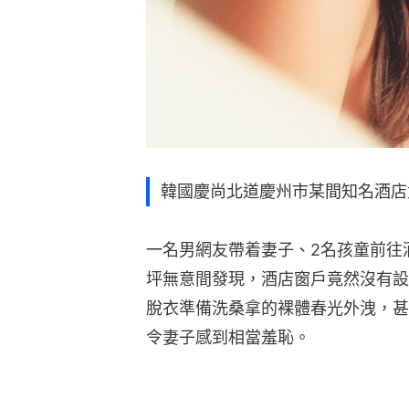
韓國慶尚北道慶州市某間知名酒店
一名男網友帶着妻子、2名孩童前往
坪無意間發現，酒店窗戶竟然沒有設
脫衣準備洗桑拿的裸體春光外洩，甚
令妻子感到相當羞恥。