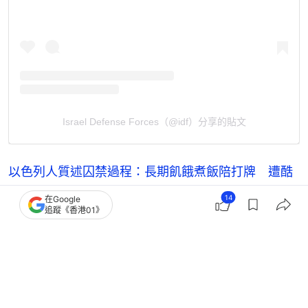
Israel Defense Forces（@idf）分享的貼文
以色列人質述囚禁過程：長期飢餓煮飯陪打牌 遭酷
刑或鎖鏈囚隧道
14
在Google
以巴和約｜遭哈馬斯囚738天Nvidia工程師歸隊 黃
追蹤《香港01》
仁勳：滿懷感激
以色列批哈馬斯未全交還人質遺體 擬限制人道物資
進入加沙