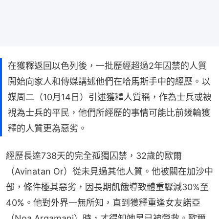
在獲釋返回以色列後，一批歷經超過2年囚禁的人質
開始向家人和傳媒講述他們在哈馬斯手中的經歷。以
媒周二（10月14日）引述獲釋人質稱，作為士兵或被
視為士兵的平民，他們所經歷的事情可能比前幾輪獲
釋的人質更為惡劣。
經歷長達738天的完全孤獨囚禁，32歲的歐爾
（Avinatan Or）從未見過其他人質。他被關在加沙中
部，條件極其惡劣，因長期飢餓導致體重驟減30%至
40%。他對外界一無所知，直到獲釋重逢女友諾亞
（Noa Argamani）時，才得知她早已被營救。歐爾