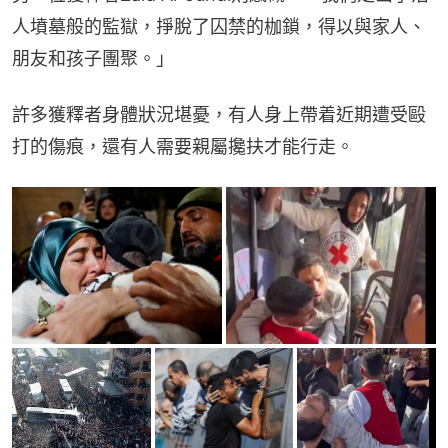
人墳墓般的監獄，掙脫了囚禁的枷鎖，得以與家人、
朋友和孩子團聚。」
許多獲釋者身體狀況堪憂，有人身上帶着近期遭受毆
打的傷痕，還有人需要親屬攙扶才能行走。