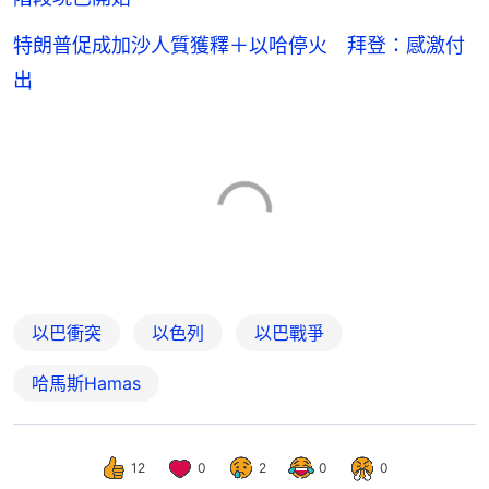
特朗普促成加沙人質獲釋＋以哈停火 拜登：感激付
出
以巴衝突
以色列
以巴戰爭
哈馬斯Hamas
12
0
2
0
0