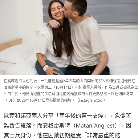
在獲釋返回以色列後，一批歷經超過2年囚禁的人質開始向家人和傳媒講述他們在
哈馬斯手中的經歷。以媒周二（10月14日）引述獲釋人質稱，作為士兵或被視為士
兵的平民，他們所經歷的事情可能比前幾輪獲釋的人質更為惡劣。以色列國防軍
（IDF）2025年10月14日發布歐爾的相片。（Instagram@idf）
歐爾和諾亞兩人分享「兩年後的第一支煙」，象徵苦
難暫告段落。而安格雷斯特（Matan Angrest），因
其士兵身份，他在囚禁初期遭受「非常嚴重的酷