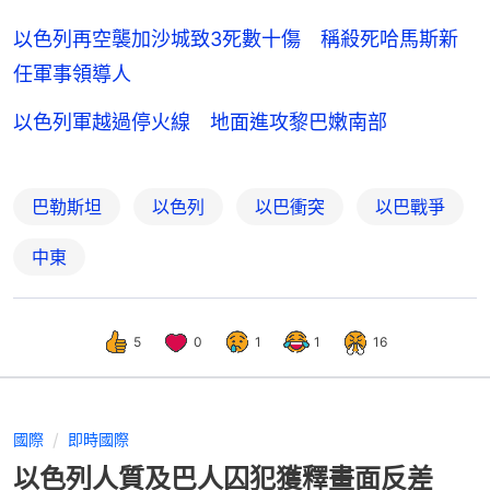
以色列再空襲加沙城致3死數十傷 稱殺死哈馬斯新
任軍事領導人
以色列軍越過停火線 地面進攻黎巴嫩南部
巴勒斯坦
以色列
以巴衝突
以巴戰爭
中東
5
0
1
1
16
國際
即時國際
以色列人質及巴人囚犯獲釋畫面反差