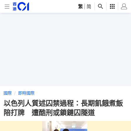
繁
|
简
國際
即時國際
以色列人質述囚禁過程：長期飢餓煮飯
陪打牌 遭酷刑或鎖鏈囚隧道