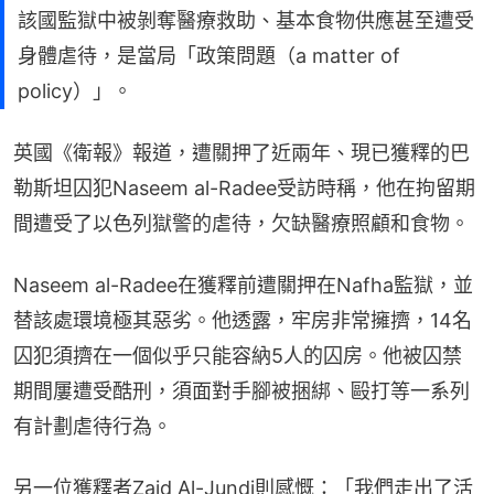
該國監獄中被剝奪醫療救助、基本食物供應甚至遭受
身體虐待，是當局「政策問題（a matter of
policy）」。
英國《衛報》報道，遭關押了近兩年、現已獲釋的巴
勒斯坦囚犯Naseem al-Radee受訪時稱，他在拘留期
間遭受了以色列獄警的虐待，欠缺醫療照顧和食物。
Naseem al-Radee在獲釋前遭關押在Nafha監獄，並
替該處環境極其惡劣。他透露，牢房非常擁擠，14名
囚犯須擠在一個似乎只能容納5人的囚房。他被囚禁
期間屢遭受酷刑，須面對手腳被捆綁、毆打等一系列
有計劃虐待行為。
另一位獲釋者Zaid Al-Jundi則感慨：「我們走出了活