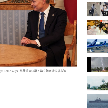
01
yr Zelenskiy）訪問維爾紐斯，與立陶宛總統瑙塞達