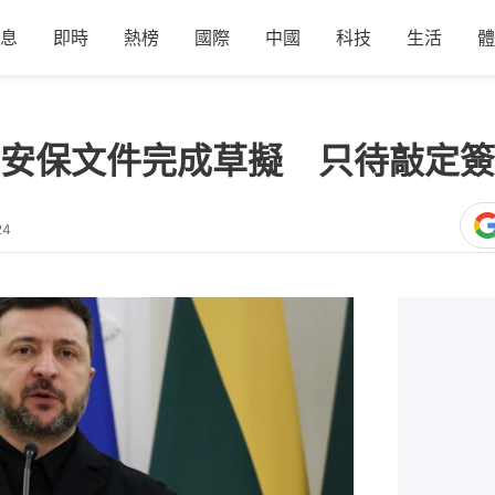
息
即時
熱榜
國際
中國
科技
生活
體
安保文件完成草擬 只待敲定簽
24