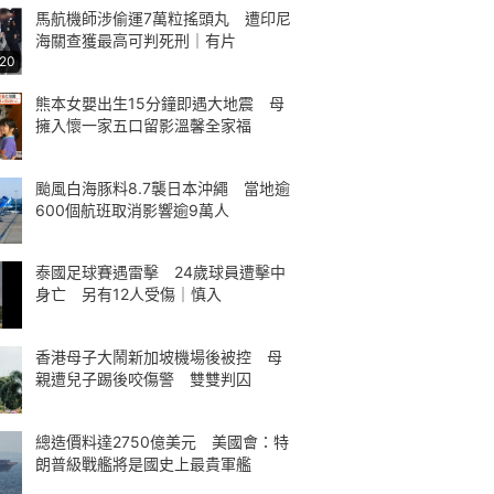
馬航機師涉偷運7萬粒搖頭丸 遭印尼
海關查獲最高可判死刑｜有片
:20
熊本女嬰出生15分鐘即遇大地震 母
擁入懷一家五口留影溫馨全家福
颱風白海豚料8.7襲日本沖繩 當地逾
600個航班取消影響逾9萬人
泰國足球賽遇雷擊 24歲球員遭擊中
身亡 另有12人受傷｜慎入
香港母子大鬧新加坡機場後被控 母
親遭兒子踢後咬傷警 雙雙判囚
總造價料達2750億美元 美國會：特
朗普級戰艦將是國史上最貴軍艦