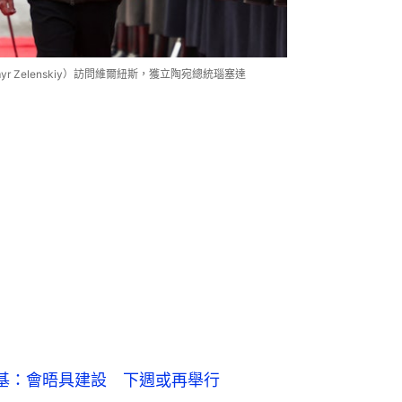
yr Zelenskiy）訪問維爾紐斯，獲立陶宛總統瑙塞達
基：會晤具建設 下週或再舉行