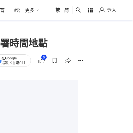
育
經濟
更多
01深圳
繁
觀點
|
简
健康
好食玩飛
登入
女
署時間地點
5
在Google
追蹤《香港01》