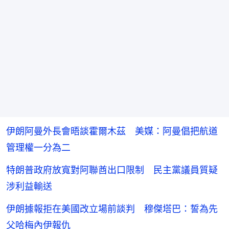
伊朗阿曼外長會晤談霍爾木茲 美媒：阿曼倡把航道
管理權一分為二
特朗普政府放寬對阿聯酋出口限制 民主黨議員質疑
涉利益輸送
伊朗據報拒在美國改立場前談判 穆傑塔巴：誓為先
父哈梅內伊報仇