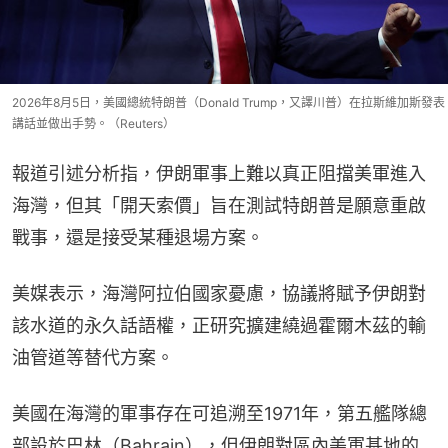
2026年8月5日，美國總統特朗普（Donald Trump，又譯川普）在拉斯維加斯發表
講話並做出手勢。（Reuters）
報道引述分析指，伊朗軍事上難以真正阻擋美軍進入
海灣，但其「開天索價」旨在測試特朗普是願意重啟
戰事，還是接受某種退場方案。
美媒表示，海灣阿拉伯國家憂慮，協議將賦予伊朗對
該水道的永久話語權，正研究擴建繞過霍爾木茲的輸
油管道等替代方案。
美國在海灣的軍事存在可追溯至1971年，第五艦隊總
部設於巴林（Bahrain），但伊朗對區內美軍基地的