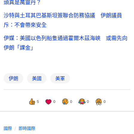
頭真是萬靈丹？
沙特與土耳其巴基斯坦簽聯合防務協議 伊朗議員
斥：不會帶來安全
伊媒：美國以色列船隻通過霍爾木茲海峽 或需先向
伊朗「課金」
伊朗
美國
美軍
5
0
0
0
0
國際
即時國際