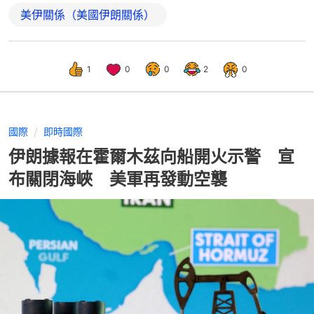
美伊關係（美國伊朗關係）
1
0
0
2
0
國際
即時國際
伊朗據報在霍爾木茲向船開火示警 宣
布關閉海峽 美軍再發動空襲