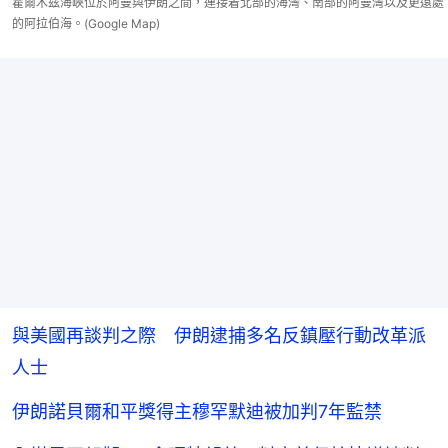
霍爾木茲海峽位於阿曼與伊朗之間，連接着北部的海灣、南部的阿曼灣以及更遠處
的阿拉伯海。(Google Map)
與美國再談判之際 伊朗逮捕多名反鎮壓行動改革派
人士
伊朗諾貝爾和平獎得主穆罕默迪被加判7年監禁