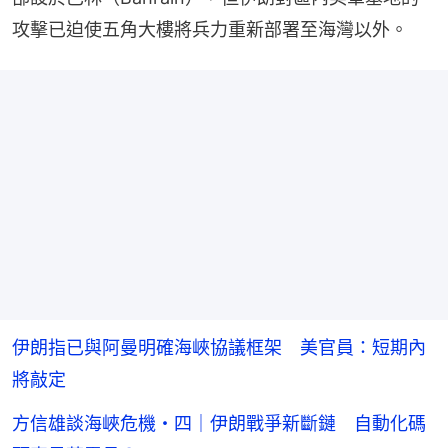
攻擊已迫使五角大樓將兵力重新部署至海灣以外。
伊朗指已與阿曼明確海峽協議框架 美官員：短期內
將敲定
方信雄談海峽危機・四｜伊朗戰爭新斷鏈 自動化碼