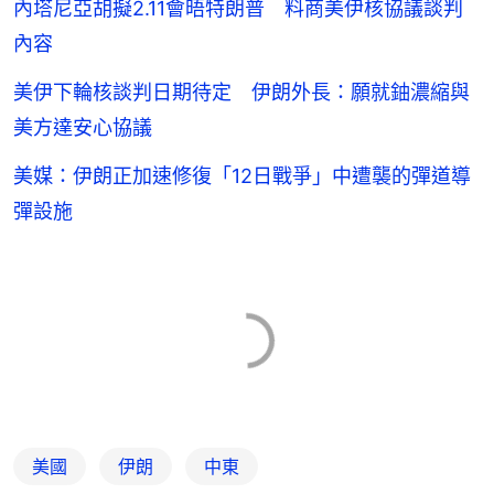
內塔尼亞胡擬2.11會晤特朗普 料商美伊核協議談判
內容
美伊下輪核談判日期待定 伊朗外長：願就鈾濃縮與
美方達安心協議
美媒：伊朗正加速修復「12日戰爭」中遭襲的彈道導
彈設施
美國
伊朗
中東