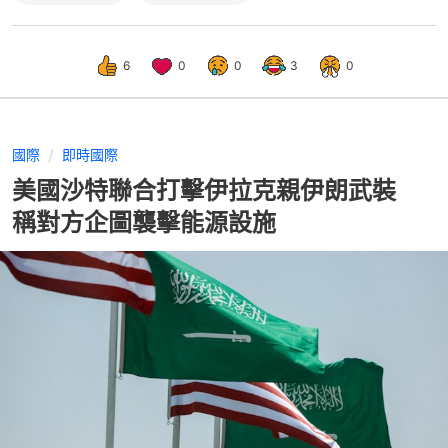
6
0
0
3
0
國際
即時國際
美國沙特聯合打擊伊拉克親伊朗武裝
稱對方企圖襲擊能源設施