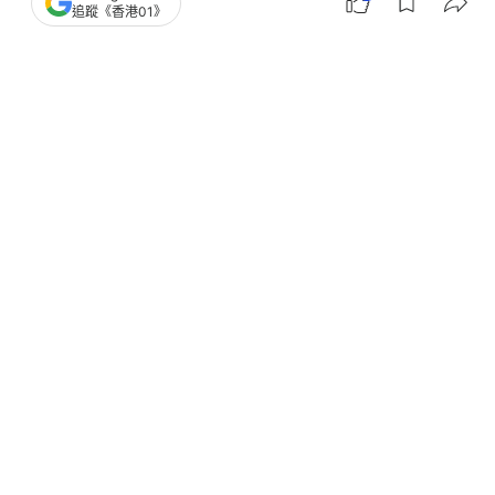
基地遇襲
追蹤《香港01》
撰文：
聯合早報
出版：
2026-07-30 15:02
更新：
2026-07-30 15:02