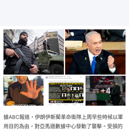
+
4
據ABC報道，伊朗伊斯蘭革命衛隊上周早些時候以軍
用目的為由，對亞馬遜數據中心發動了襲擊。受損的