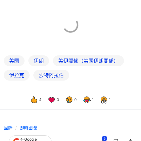
美國
伊朗
美伊關係（美國伊朗關係）
伊拉克
沙特阿拉伯
4
0
0
1
1
國際
即時國際
美軍襲擊伊朗數十軍事目標 報復中東
9
在Google