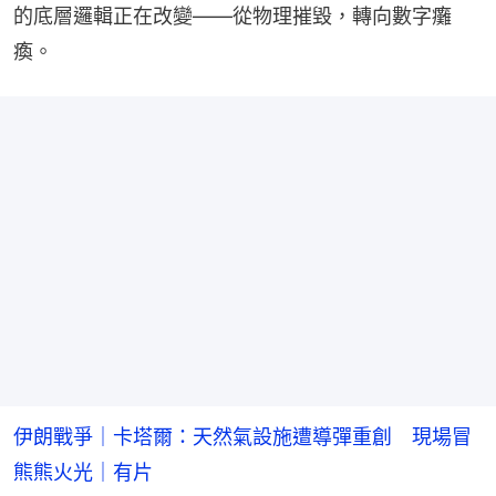
的底層邏輯正在改變——從物理摧毀，轉向數字癱
瘓。
伊朗戰爭｜卡塔爾：天然氣設施遭導彈重創 現場冒
熊熊火光｜有片