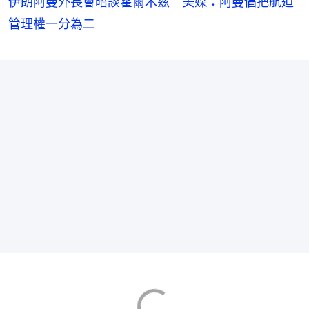
伊朗阿曼外長會晤談霍爾木茲 美媒：阿曼倡把航道
管理權一分為二