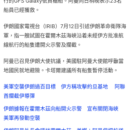
行的GFS Galaxy號貨櫃船。阿曼同日稍晚表示23名
船員已經獲救。
伊朗國家電視台（IRIB）7月12日引述伊朗革命衛隊海
軍，指一艘試圖在霍爾木茲海峽沿着未經伊方批准航
線航行的船隻遭開火示警及攔截。
阿曼已召見伊朗大使抗議，美國駐阿曼大使館呼籲當
地國民就地避險。卡塔爾建議所有船隻暫停活動。
美軍空襲伊朗過百目標 伊方稱攻擊約旦基地 阿聯
酋攔截伊導彈
伊朗據報在霍爾木茲向船開火示警 宣布關閉海峽
美軍再發動空襲