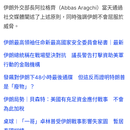
伊朗外交部長阿拉格齊（Abbas Aragchi）當天通過
社交媒體闡述了上述原則，同時強調伊朗不會屈服於
威脅。
伊朗最高領袖任命新最高國家安全委員會秘書｜最新
伊朗總統稱在戰場堅決對抗 議長警告打擊資助美軍
行動的金融機構
發飆對伊朗下48小時最後通牒 但這反而證明特朗普
是「廢物」？
伊朗局勢｜貝森特：美國有充足資金應付戰事 不會
為此加稅
桌球︱「一哥」卓林普受伊朗戰事影響失家園 暫居