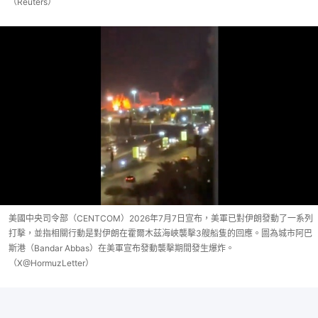
（Reuters）
美國中央司令部（CENTCOM）2026年7月7日宣布，美軍已對伊朗發動了一系列
打擊，並指相關行動是對伊朗在霍爾木茲海峽襲擊3艘船隻的回應。圖為城市阿巴
斯港（Bandar Abbas）在美軍宣布發動襲擊期間發生爆炸。
（X@HormuzLetter）