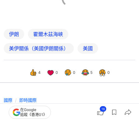
伊朗
霍爾木茲海峽
美伊關係（美國伊朗關係）
美國
4
0
0
5
0
國際
即時國際
美軍稱20日1700萬桶油流出霍爾木
16
在Google
追蹤《香港01》
茲 伊朗警告船隻勿試圖穿越海峽