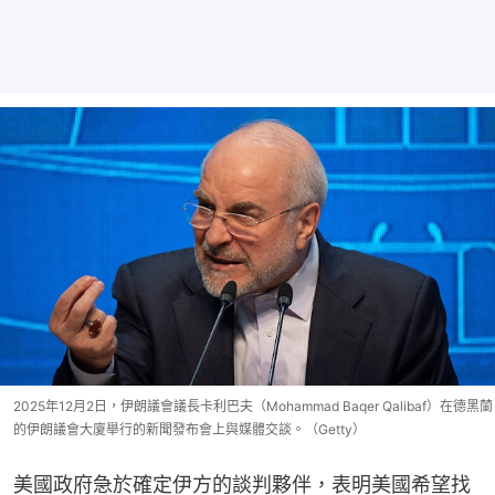
2025年12月2日，伊朗議會議長卡利巴夫（Mohammad Baqer Qalibaf）在德黑蘭
的伊朗議會大廈舉行的新聞發布會上與媒體交談。（Getty）
美國政府急於確定伊方的談判夥伴，表明美國希望找