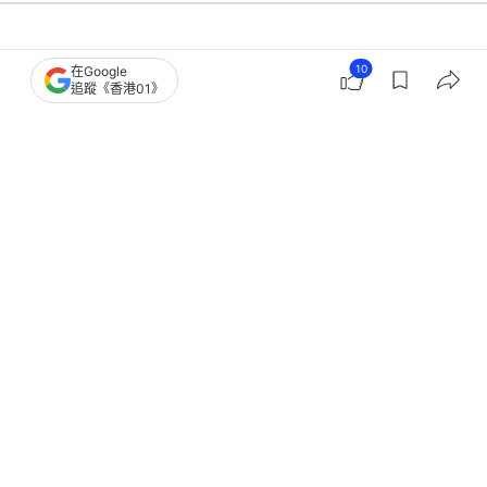
國際
即時國際
10
在Google
追蹤《香港01》
紐時：美伊停火談判期間 華府認為以
色列密謀暗殺伊朗談判代表
撰文：
聯合早報
出版：
2026-07-03 08:59
更新：
2026-07-03 09:00