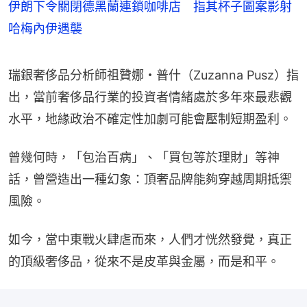
伊朗下令關閉德黑蘭連鎖咖啡店 指其杯子圖案影射
哈梅內伊遇襲
瑞銀奢侈品分析師祖贊娜・普什（Zuzanna Pusz）指
出，當前奢侈品行業的投資者情緒處於多年來最悲觀
水平，地緣政治不確定性加劇可能會壓制短期盈利。
曾幾何時，「包治百病」、「買包等於理財」等神
話，曾營造出一種幻象：頂奢品牌能夠穿越周期抵禦
風險。
如今，當中東戰火肆虐而來，人們才恍然發覺，真正
的頂級奢侈品，從來不是皮革與金屬，而是和平。