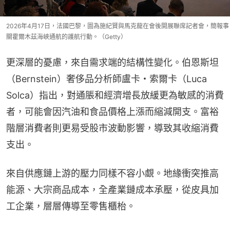
2026年4月17日，法國巴黎，圖為施紀賢與馬克龍在會後開展聯席記者會，簡報事
關霍爾木茲海峽通航的護航行動。（Getty）
更深層的憂慮，來自需求端的結構性變化。伯恩斯坦
（Bernstein）奢侈品分析師盧卡・索爾卡（Luca 
Solca）指出，對通脹和經濟增長放緩更為敏感的消費
者，可能會因汽油和食品價格上漲而縮減開支。富裕
階層消費者則更易受股市波動影響，導致其收縮消費
支出。
來自供應鏈上游的壓力同樣不容小覷。地緣衝突推高
能源、大宗商品成本，全產業鏈成本承壓，從皮具加
工企業，層層傳導至零售櫃枱。