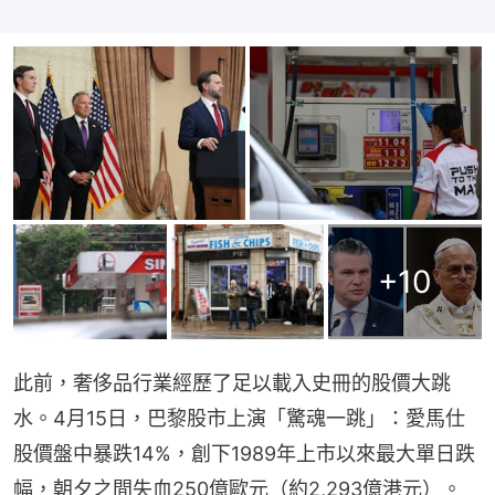
+
10
此前，奢侈品行業經歷了足以載入史冊的股價大跳
水。4月15日，巴黎股市上演「驚魂一跳」：愛馬仕
股價盤中暴跌14%，創下1989年上市以來最大單日跌
幅，朝夕之間失血250億歐元（約2,293億港元）。