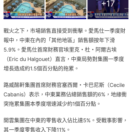
+
17
戰火之下，市場銷售直接受到衝擊。愛馬仕一季度財
報中，中東在內的「其他地區」銷售額按年下滑
5.9%。愛馬仕首席財務官埃里克・杜・阿爾古埃
（Eric du Halgouet）直言，中東局勢對集團一季度
增長造成約1.5個百分點的拖累。
路威酩軒集團首席財務官塞西爾・卡巴尼斯（Cecile 
Cabanis）表示，中東業務佔總銷售額的6%，地緣衝
突拖累集團本季度增速減少約1個百分點。
開雲集團在中東的零售收入佔比達5%。受戰事影響，
其一季度零售收入下降11%。