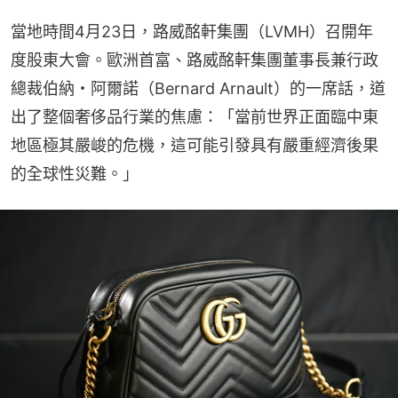
當地時間4月23日，路威酩軒集團（LVMH）召開年
度股東大會。歐洲首富、路威酩軒集團董事長兼行政
總裁伯納・阿爾諾（Bernard Arnault）的一席話，道
出了整個奢侈品行業的焦慮：「當前世界正面臨中東
地區極其嚴峻的危機，這可能引發具有嚴重經濟後果
的全球性災難。」