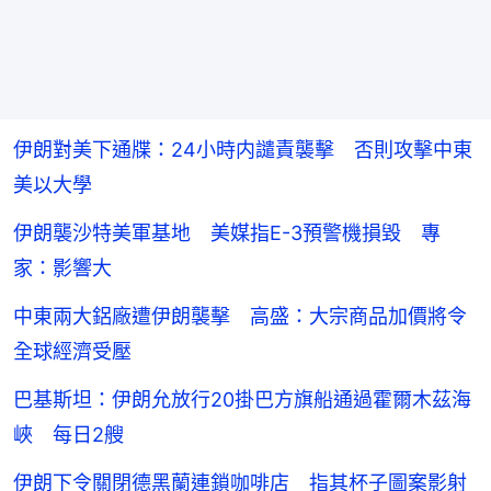
伊朗對美下通牒：24小時内譴責襲擊 否則攻擊中東
美以大學
伊朗襲沙特美軍基地 美媒指E-3預警機損毀 專
家：影響大
中東兩大鋁廠遭伊朗襲擊 高盛：大宗商品加價將令
全球經濟受壓
巴基斯坦：伊朗允放行20掛巴方旗船通過霍爾木茲海
峽 每日2艘
伊朗下令關閉德黑蘭連鎖咖啡店 指其杯子圖案影射