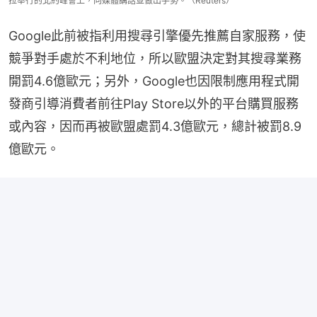
拉舉行的北約峰會上，向媒體講話並做出手勢。（Reuters）
Google此前被指利用搜尋引擎優先推薦自家服務，使
競爭對手處於不利地位，所以歐盟決定對其搜尋業務
開罰4.6億歐元；另外，Google也因限制應用程式開
發商引導消費者前往Play Store以外的平台購買服務
或內容，因而再被歐盟處罰4.3億歐元，總計被罰8.9
億歐元。