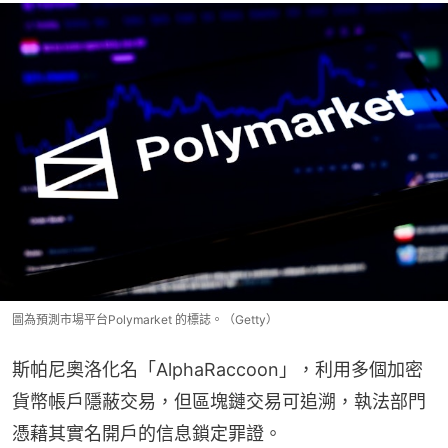
圖為預測市場平台Polymarket 的標誌。（Getty）
斯帕尼奧洛化名「AlphaRaccoon」，利用多個加密
貨幣帳戶隱蔽交易，但區塊鏈交易可追溯，執法部門
憑藉其實名開戶的信息鎖定罪證。