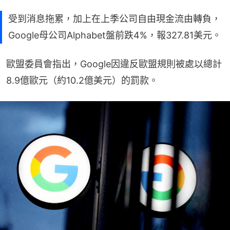
受到消息拖累，加上在上季公司自由現金流由轉負，
Google母公司Alphabet盤前跌4%，報327.81美元。
歐盟委員會指出，Google因違反歐盟規則被處以總計
8.9億歐元（約10.2億美元）的罰款。