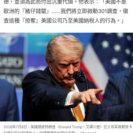
德，並須為此而付出沉重代價。他表示：「美國不是
歐洲的『豬仔錢罌』......我們將立即啟動301調查，徹
查這種『掠奪』美國公司乃至美國納稅人的行為。」
2026年7月8日，美國總統特朗普（Donald Trump，又譯川普）在土耳其首都安卡