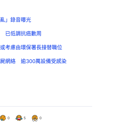
亂」錄音曝光
 已低調抗癌數周
或考慮由環保署長接替職位
屍網絡 逾300萬設備受感染
0
5
0