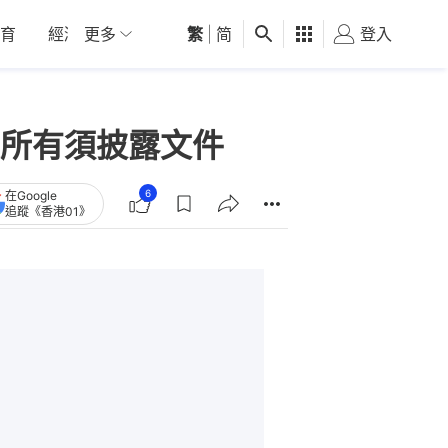
育
經濟
更多
01深圳
繁
觀點
|
简
健康
好食玩飛
登入
女
所有須披露文件
6
在Google
追蹤《香港01》