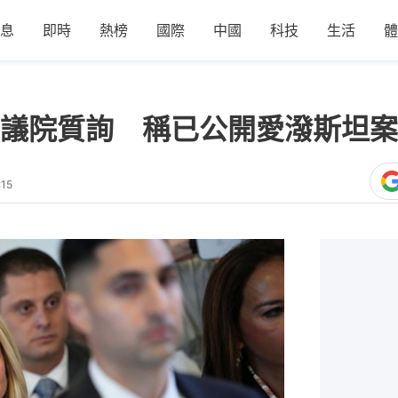
息
即時
熱榜
國際
中國
科技
生活
體
議院質詢 稱已公開愛潑斯坦案
:15