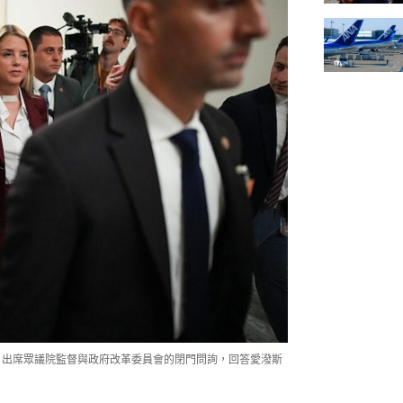
ndi）出席眾議院監督與政府改革委員會的閉門問詢，回答愛潑斯