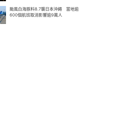
颱風白海豚料8.7襲日本沖繩 當地逾
600個航班取消影響逾9萬人