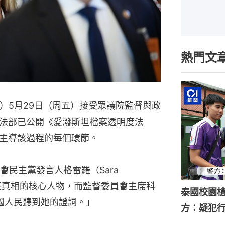
熱門文
di）5月29日（周五）接受眾議院監督與政
法部已公開《愛潑斯坦檔案透明度法
主導該過程的每個環節。
民主黨發言人格雷羅（Sara 
宮掩蓋真相的核心人物，而監督委員會主席科
泰國校園槍
止美國人民聽到她的證詞。」
方：疑犯