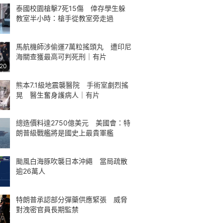
泰國校園槍擊7死15傷 倖存學生躲
教室半小時：槍手從教室旁走過
馬航機師涉偷運7萬粒搖頭丸 遭印尼
海關查獲最高可判死刑｜有片
:20
熊本7.1級地震襲醫院 手術室劇烈搖
晃 醫生奮身護病人｜有片
總造價料達2750億美元 美國會：特
朗普級戰艦將是國史上最貴軍艦
颱風白海豚吹襲日本沖繩 當局疏散
逾26萬人
特朗普承認部分彈藥供應緊張 威脅
對洩密官員長期監禁