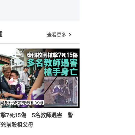
章
查看更多
擊7死15傷 5名教師遇害 警
行兇前殺祖父母