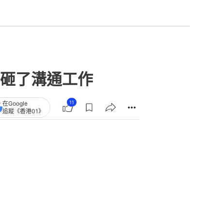
砸了溝通工作
11
在Google
追蹤《香港01》