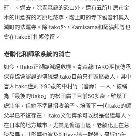
町」。過去，除青森縣的恐山外，還有五所川原市金
木的川倉賽的河原地藏尊、階上町的寺下觀音和奧入
瀨町的法運寺。除Itako外，Kamisama和薩滿師等也
會在Itako町扎帳停留。
老齡化和師承系統的消亡
如今，Itako正瀕臨滅絕危機。青森縣ITAKO巫技傳承
保存協會認證的傳統型Itako目前只有區區數人，其中
盲人Itako僅剩下90歲的中村竹（音譯）一人。被稱
為「最後的Itako」的松田廣子目前50多歲，雖然正
處壯年，但她不準備招收弟子。培養下一代Itako的師
父早已不復存在，Itako文化傳承可以說是後繼無人。
在日本的地方城市，尤其是偏遠山區，老齡化正在急
速發展，其影響也波及到Itako這一群體。最近10年