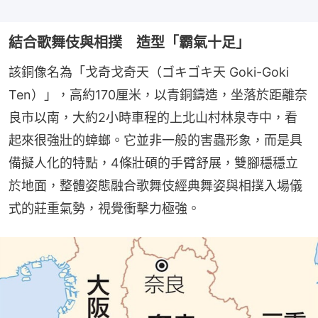
結合歌舞伎與相撲 造型「霸氣十足」
該銅像名為「戈奇戈奇天（ゴキゴキ天 Goki-Goki 
Ten）」，高約170厘米，以青銅鑄造，坐落於距離奈
良市以南，大約2小時車程的上北山村林泉寺中，看
起來很強壯的蟑螂。它並非一般的害蟲形象，而是具
備擬人化的特點，4條壯碩的手臂舒展，雙腳穩穩立
於地面，整體姿態融合歌舞伎經典舞姿與相撲入場儀
式的莊重氣勢，視覺衝擊力極強。