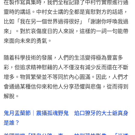
在製作寫真集時，我們全程記錄了中村竹實際進行通
靈時的講話。中村女士講的全都是寬慰對方的話語，
比如「我在另一個世界過得很好」「謝謝你呼喚我過
來」。對於哀傷度日的人來說，這樣的一詞一句能帶
來面向未來的勇氣。
隨着科學技術的發展，人們的生活變得極為豐富多
彩，但追求精神慰藉的人不僅沒有減少反而還在不斷
增多。物質繁榮並不等同於內心圓滿。因此，人們才
會通過某種信仰來和他人分享恐懼與悲傷，從而得到
解脫。
鬼月盂蘭節｜震攝孤魂野鬼 焰口獠牙的大士爺真身
是誰？