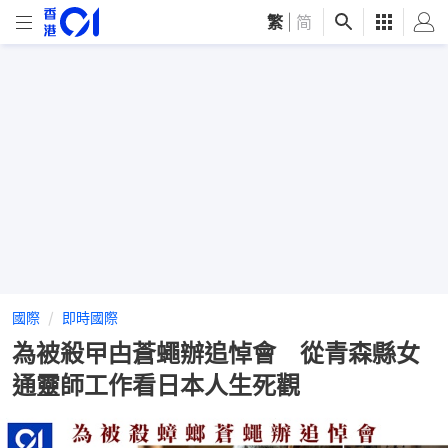
繁
|
简
國際
即時國際
為被殺曱甴蒼蠅辦追悼會 從青森縣女
通靈師工作看日本人生死觀