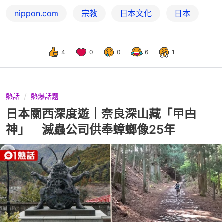
nippon.com
宗教
日本文化
日本
4
0
0
6
1
熱話
熱爆話題
日本關西深度遊｜奈良深山藏「曱甴
神」 滅蟲公司供奉蟑螂像25年