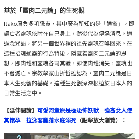
基於「靈肉二元論」的生死觀
Itako肩負多項職責，其中廣為所知的是「通靈」，即
讓亡者靈魂依附在自己身上，然後代為傳達消息。通
過念咒語，將另一個世界裡的祖先靈魂召喚回來。在
這種招魂通靈的行為背後，隱藏着靈肉二元論的思
想，即肉體和靈魂各司其職，即使肉體消失，靈魂也
不會滅亡。宗教學家山折哲雄認為，靈肉二元論是日
本人生死觀的基礎。這種生死觀深深根植於日本人的
日常生活之中。
【延伸閱讀】
可愛河童原是極恐怖妖獸　強姦女人使
其懷孕　拉泳客腿落水底溺死
（點擊放大瀏覽）：