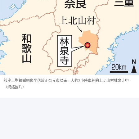
該座巨型蟑螂銅像坐落於距奈良市以南，大約2小時車程的上北山村林泉寺中。
（網絡圖片）