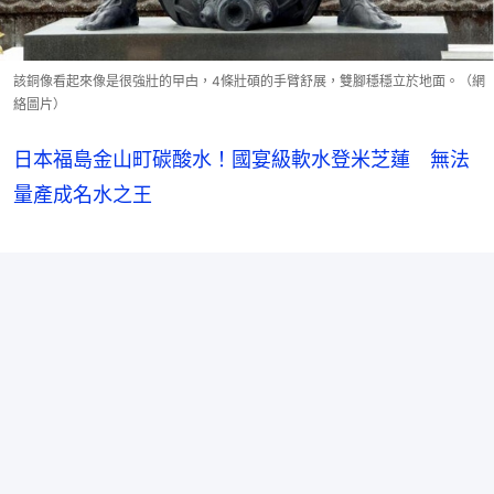
該銅像看起來像是很強壯的曱甴，4條壯碩的手臂舒展，雙腳穩穩立於地面。（網
絡圖片）
日本福島金山町碳酸水！國宴級軟水登米芝蓮 無法
量產成名水之王