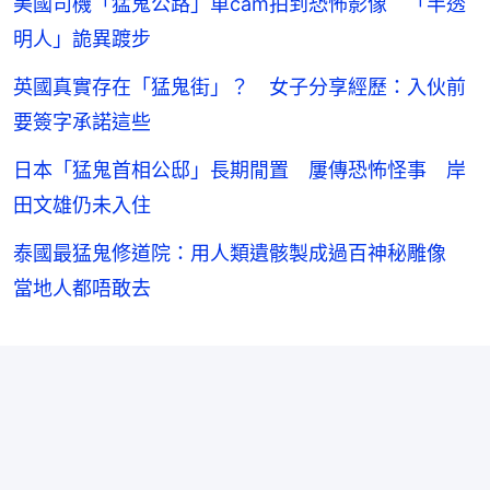
美國司機「猛鬼公路」車cam拍到恐怖影像 「半透
明人」詭異踱步
英國真實存在「猛鬼街」？ 女子分享經歷：入伙前
要簽字承諾這些
日本「猛鬼首相公邸」長期閒置 屢傳恐怖怪事 岸
田文雄仍未入住
泰國最猛鬼修道院：用人類遺骸製成過百神秘雕像
當地人都唔敢去