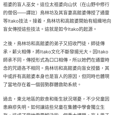
祖婆的盲人巫女。這位太祖婆向山伏（在山野中修行
的僧侶――譯註）鳥林坊及其盲妻高館婆傳授了通靈
等Itako技法。接着，鳥林坊和高館婆開始有組織地向
盲女傳授這些技法。這就是如今Itako的起源。
之後，鳥林坊和高館婆的弟子又招收門徒，師徒傳
承，薪火相傳，將Itako文化不斷發揚光大。因Itako
師承不同，傳授形式為口口相傳，所以她們在通靈時
念的咒語各不相同。鳥林坊和高館婆向盲女授藝，其
中或許有高館婆本身也是盲人的原因，但同時也體現
了當地存在着一個弱勢群體救助系統。
過去，東北地區的飲食和衛生狀況堪憂，不少兒童因
患麻疹失明。如何讓這些兒童在集體中學會獨立生