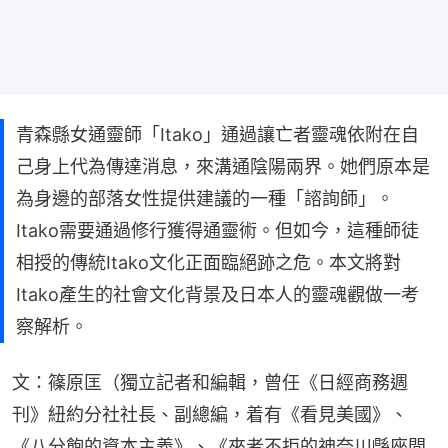
青森縣女通靈師「Itako」通過讓亡者靈魂依附在自
己身上代為傳達消息，來溝通陰陽兩界。她們原本是
為身邊的部落女性提供建議的一種「諮詢師」。
Itako需要通過修行獲得通靈術。但如今，這種師徒
相授的傳統Itako文化正面臨絕跡之危。本文將對
Itako產生的社會文化背景及日本人的靈魂觀做一考
察解析。
文：篠原匡（獨立記者和編輯，曾任《日經商務週
刊》紐約分社社長、副總編，着有《看見美國》、
《八分飽的資本主義》、《來者不拒的神奈川縣座間