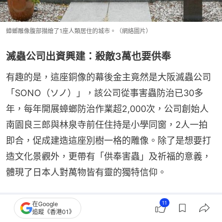
蟑螂雕像腹部描繪了1座人類居住的城市。（網絡圖片）
滅蟲公司出資興建：殺敵3萬也要供奉
有趣的是，這座銅像的幕後金主竟然是大阪滅蟲公司
「SONO（ソノ）」，該公司從事害蟲防治已30多
年，每年開展蟑螂防治作業超2,000次，公司創始人
南園良三郎與林泉寺前任住持是小學同窗，2人一拍
即合，促成建造這座別樹一格的雕像。除了是想要打
造文化景觀外，更帶有「供奉害蟲」及祈福的意義，
體現了日本人對萬物皆有靈的獨特信仰。
11
在Google
追蹤《香港01》