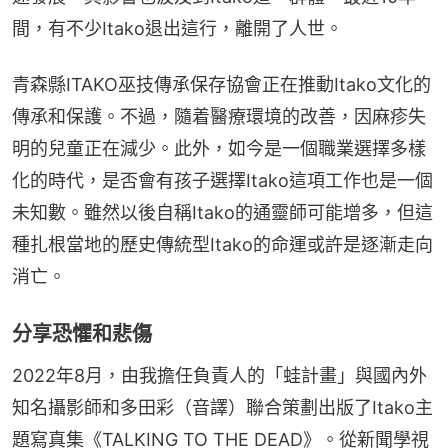
間，有不少Itako退出這行，離開了人世。
青森縣ITAKO巫技傳承保存協會正在推動Itako文化的
傳承和保護。不過，隨着醫療環境的改善，因麻疹失
明的兒童正在減少。此外，如今是一個職業選擇多樣
化的時代，是否會有孩子選擇Itako這項工作也是一個
未知數。雖然以後自稱Itako的通靈師可能增多，但這
種扎根當地的歷史傳統型Itako的命運或許是逐漸走向
消亡。
分享恐懼和悲傷
2022年8月，由我擔任負責人的「蛙計畫」與國內外
知名攝影師和多田彩（音譯）聯合策劃出版了Itako主
題寫真集《TALKING TO THE DEAD》。從新聞學視