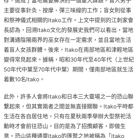
存，這成了當地需要解決的一個重大課題。盲人男子
主要從事針灸、按摩、彈三味線的工作；盲女則從事
和祭神儀式相關的Itako工作。上文中提到的江刺家會
長認為，回溯Itako文化的發展史我們可以看出，當地
對溝通陰陽兩界的巫女存在一定需求，並且當地生活
着盲人女孩群體。後來，Itako在南部地區和津輕地區
變得常見起來。據稱，昭和30年代至40年代（上世紀
50年代中葉至70年代中葉）期間，僅南部地區就生活
着數10名Itako。
此外，許多人會將Itako和日本三大靈場之一的恐山聯
繫起來，但其實兩者之間並無直接關聯。Itako平時都
生活在各自居住地，只有在夏秋兩季舉辦大型祭祀活
動時才會前往恐山。目的是為了招攬顧客，即做生
意。恐山這種通靈Itako的匯聚之地被稱為「Itako