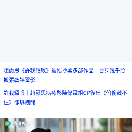
趙露思《許我耀眼》被指抄襲多部作品 台詞幾乎照
搬張藝謀電影
許我耀眼｜趙露思病癒夥陳偉霆組CP復出《偷偷藏不
住》卻爆醜聞