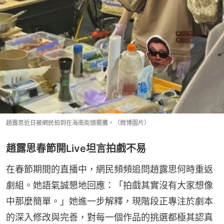
趙露思近日被網民拍到在海南街頭擺攤。（微博圖片）
趙露思春節開Live坦言拍戲不易
在春節期間的直播中，網民頻頻追問趙露思何時重返
劇組。她語氣誠懇地回應：「拍戲其實沒有大家想像
中那麼簡單。」她進一步解釋，現階段正專注於劇本
的深入修改與完善，對每一個作品的挑選都極其認真