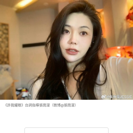
《許我耀眼》台詞指導張雨濛（微博@張雨濛）