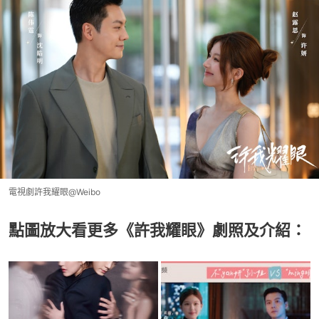
電視劇許我耀眼@Weibo
點圖放大看更多《許我耀眼》劇照及介紹：