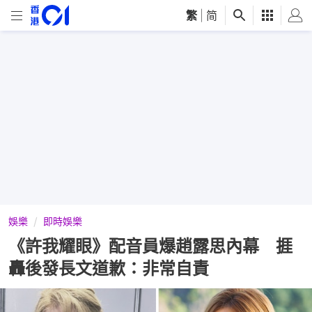
繁
|
简
娛樂
即時娛樂
《許我耀眼》配音員爆趙露思內幕 捱
轟後發長文道歉：非常自責