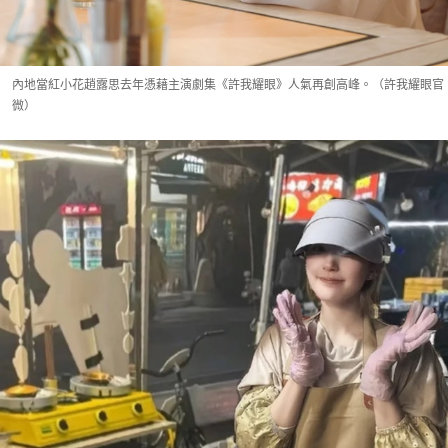
內地當紅小花趙露思去年憑藉主演劇集《許我耀眼》人氣再創高峰。（許我耀眼官
微）