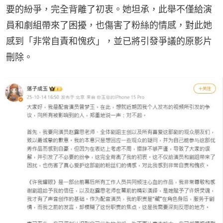
要的紛爭，完全背離了初衷。她坦承，此舉不僅給演
員和劇組帶來了困擾，也傷害了粉絲的情感，對此她
感到「非常自責和愧疚」，並已將引發爭議的原影片
刪除。