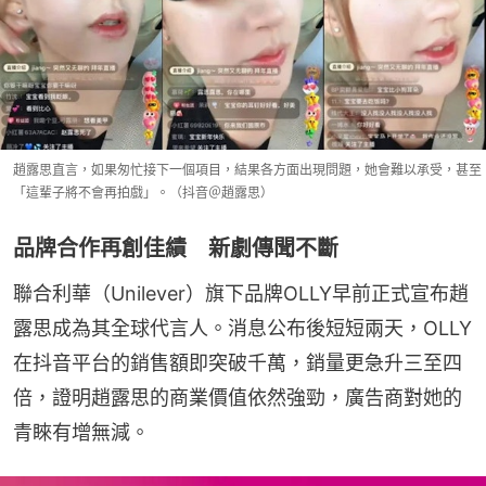
趙露思直言，如果匆忙接下一個項目，結果各方面出現問題，她會難以承受，甚至
「這輩子將不會再拍戲」。（抖音＠趙露思）
品牌合作再創佳績 新劇傳聞不斷
聯合利華（Unilever）旗下品牌OLLY早前正式宣布趙
露思成為其全球代言人。消息公布後短短兩天，OLLY
在抖音平台的銷售額即突破千萬，銷量更急升三至四
倍，證明趙露思的商業價值依然強勁，廣告商對她的
青睞有增無減。