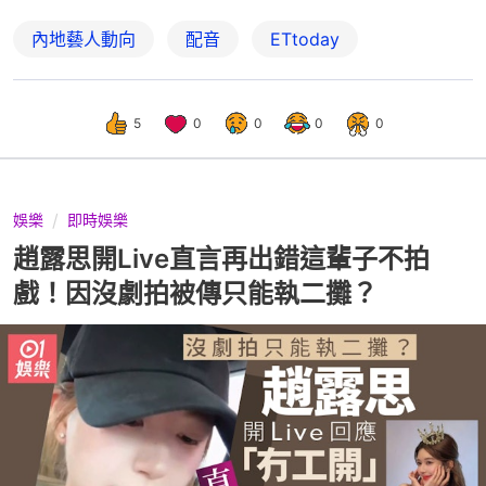
內地藝人動向
配音
ETtoday
5
0
0
0
0
娛樂
即時娛樂
趙露思開Live直言再出錯這輩子不拍
戲！因沒劇拍被傳只能執二攤？