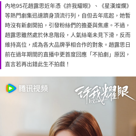
內地95花趙露思近年憑《許我耀眼》、《星漢燦爛》
等熱門劇集迅速躋身頂流行列，自但去年底起，她暫
時沒有新劇開拍，引發粉絲們的擔憂與焦慮。不過，
趙露思雖然處於休息階段，人氣絲毫未見下滑，反而
維持高位，成為各大品牌爭相合作的對象。趙露思日
前在過年期間的直播中更首度回應「不拍劇」原因，
直言若再出錯此生不拍戲！