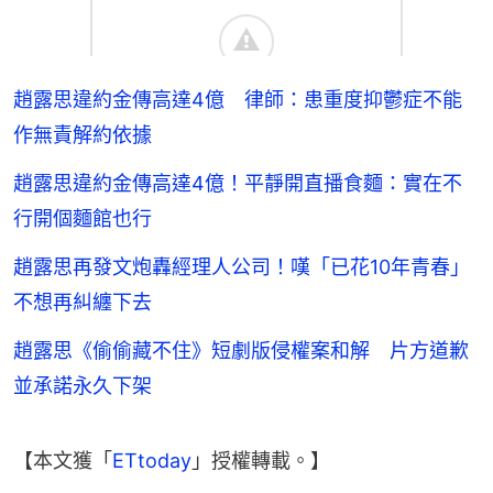
趙露思違約金傳高達4億 律師：患重度抑鬱症不能
作無責解約依據
趙露思違約金傳高達4億！平靜開直播食麵：實在不
行開個麵館也行
趙露思再發文炮轟經理人公司！嘆「已花10年青春」
不想再糾纏下去
趙露思《偷偷藏不住》短劇版侵權案和解 片方道歉
並承諾永久下架
【本文獲「
ETtoday
」授權轉載。】