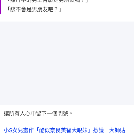
「該不會是男朋友吧？」
讓所有人心中留下一個問號。
小S女兒畫作「酷似奈良美智大眼妹」惹議 大師貼