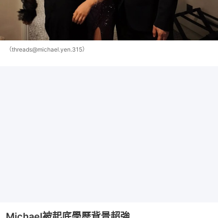
（threads@michael.yen.315）
Michael被起底學歷背景超強