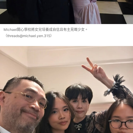
Michael開心學校將女兒培養成自信且有主見嘅少女。
（threads@michael.yen.315）