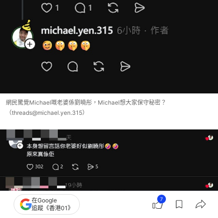
網民驚覺Michael嘅老婆係劉曉彤，Michael想大家保守秘密？
（threads@michael.yen.315）
7
在Google
追蹤《香港01》