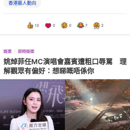
香港藝人動向
13
0
0
7
2
娛樂
即時娛樂
姚焯菲任MC演唱會嘉賓遭粗口辱罵 理
解觀眾有偏好：想睇嘅唔係你