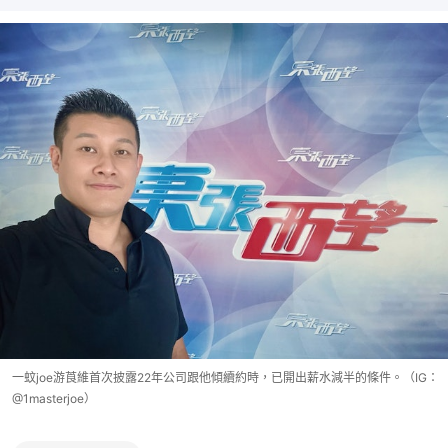
一蚊joe游莨維首次披露22年公司跟他傾續約時，已開出薪水減半的條件。（IG：
@1masterjoe）