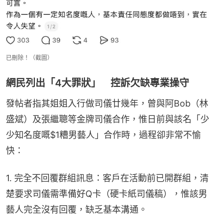
已刪除！（截圖）
網民列出「4大罪狀」 控訴欠缺專業操守
發帖者指其姐姐入行做司儀廿幾年，曾與阿Bob（林
盛斌）及張繼聰等金牌司儀合作，惟日前與該名「少
少知名度嘅$1糟男藝人」合作時，過程卻非常不愉
快：
1. 完全不回覆群組訊息：客戶在活動前已開群組，清
楚要求司儀需準備好Q卡（硬卡紙司儀稿），惟該男
藝人完全沒有回覆，缺乏基本溝通。