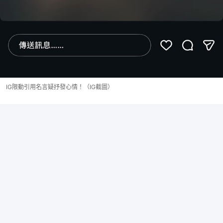
IG限動引用名言疑抒發心情！（IG截圖）