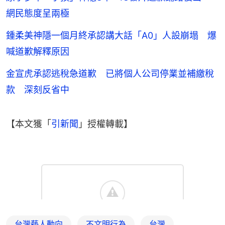
網民態度呈兩極
鍾柔美神隱一個月終承認講大話「A0」人設崩塌 爆
喊道歉解釋原因
金宣虎承認逃稅急道歉 已將個人公司停業並補繳稅
款 深刻反省中
【本文獲「
引新聞
」授權轉載】
台灣藝人動向
不文明行為
台灣