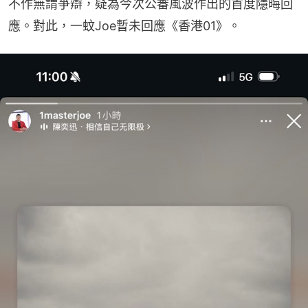
不作無謂爭辯，疑為今次公審風波作出的首度隱晦回
應。對此，一蚊Joe暫未回應《香港01》。