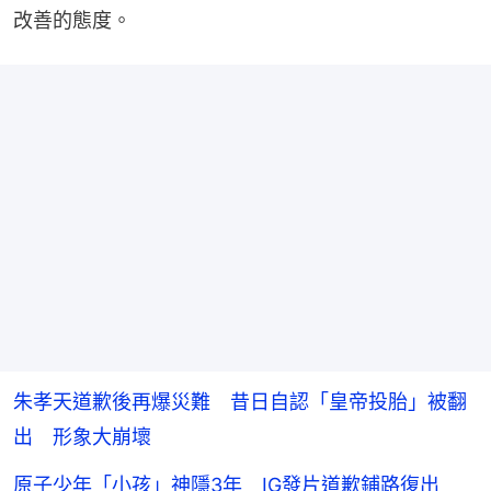
改善的態度。
朱孝天道歉後再爆災難 昔日自認「皇帝投胎」被翻
出 形象大崩壞
原子少年「小孩」神隱3年 IG發片道歉鋪路復出