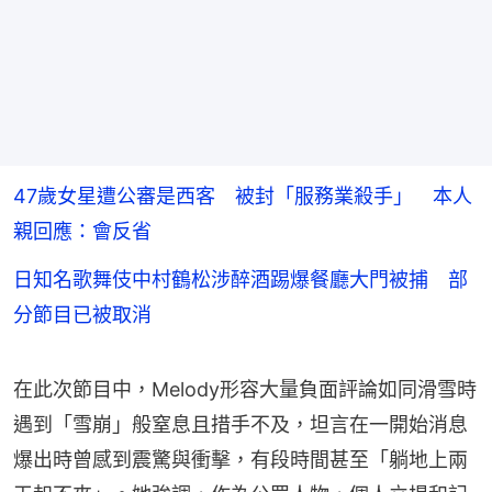
47歲女星遭公審是西客 被封「服務業殺手」 本人
親回應：會反省
日知名歌舞伎中村鶴松涉醉酒踢爆餐廳大門被捕 部
分節目已被取消
在此次節目中，Melody形容大量負面評論如同滑雪時
遇到「雪崩」般窒息且措手不及，坦言在一開始消息
爆出時曾感到震驚與衝擊，有段時間甚至「躺地上兩