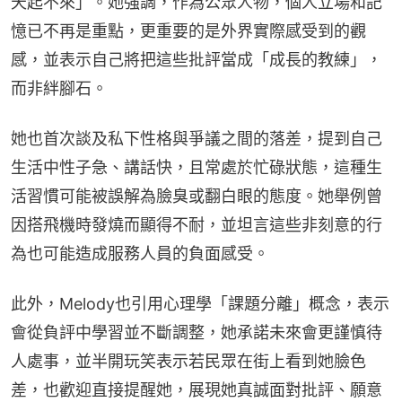
天起不來」。她強調，作為公眾人物，個人立場和記
憶已不再是重點，更重要的是外界實際感受到的觀
感，並表示自己將把這些批評當成「成長的教練」，
而非絆腳石。
她也首次談及私下性格與爭議之間的落差，提到自己
生活中性子急、講話快，且常處於忙碌狀態，這種生
活習慣可能被誤解為臉臭或翻白眼的態度。她舉例曾
因搭飛機時發燒而顯得不耐，並坦言這些非刻意的行
為也可能造成服務人員的負面感受。
此外，Melody也引用心理學「課題分離」概念，表示
會從負評中學習並不斷調整，她承諾未來會更謹慎待
人處事，並半開玩笑表示若民眾在街上看到她臉色
差，也歡迎直接提醒她，展現她真誠面對批評、願意