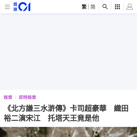
繁
|
简
娛樂
即時娛樂
《北方謙三水滸傳》卡司超豪華 織田
裕二演宋江 托塔天王竟是他