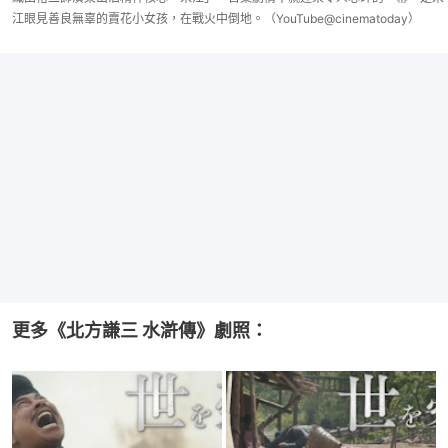
江眼見善良無辜的賣花小女孩，在戰火中倒地。（YouTube@cinematoday）
更多《北方謙三 水滸傳》劇照：