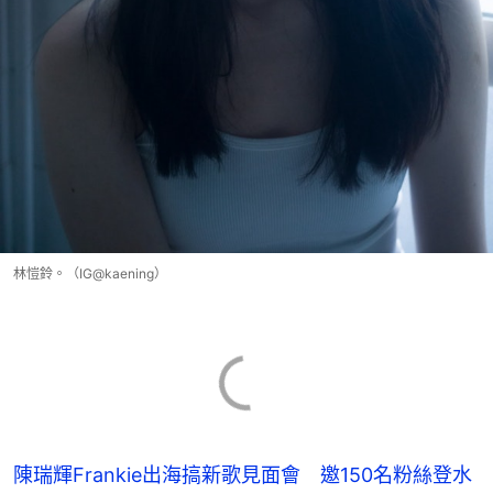
林愷鈴。（IG@kaening）
陳瑞輝Frankie出海搞新歌見面會 邀150名粉絲登水