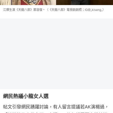
江𤒹生演《天龍八部》慕容復。（《天龍八部》電視劇劇照；IG@_kisang_）
網民熱議小龍女人選
帖文引發網民踴躍討論，有人留言提議若AK演楊過，