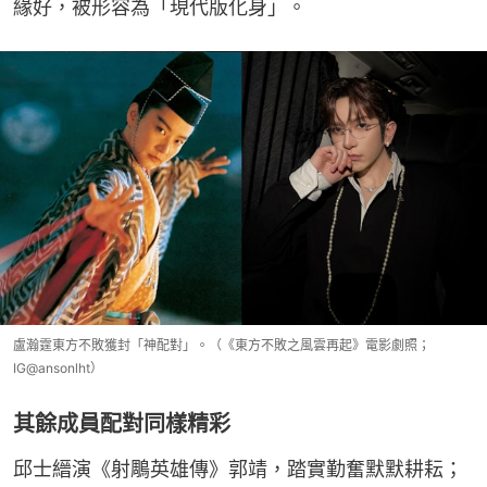
緣好，被形容為「現代版化身」。
盧瀚霆東方不敗獲封「神配對」。（《東方不敗之風雲再起》電影劇照；
IG@ansonlht）
其餘成員配對同樣精彩
邱士縉演《射鵰英雄傳》郭靖，踏實勤奮默默耕耘；