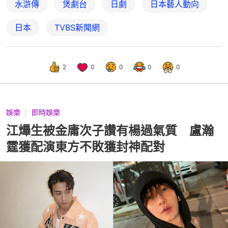
水滸傳
煲劇台
日劇
日本藝人動向
日本
TVBS新聞網
2
0
0
0
0
娛樂
即時娛樂
江𤒹生被金庸次子讚有楊過氣質 盧瀚
霆獲配演東方不敗獲封神配對