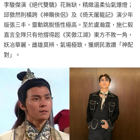
李駿傑演《絕代雙驕》花無缺，精緻溫柔仙氣爆燈；
邱傲然則橫跨《神鵰俠侶》及《倚天屠龍記》演少年
版張三丰，靈動跳脫悟性極高。至於盧瀚霆，施仁毅
直言全隊只有他撐得起《笑傲江湖》東方不敗一角，
妖冶華麗、雌雄莫辨、氣場極致，獲網民激讚「神配
對」。