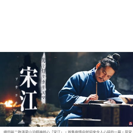
織田裕二飾演梁山泊精神核心「宋江」，首集劇情中就迎來令人心碎的一幕，是宋