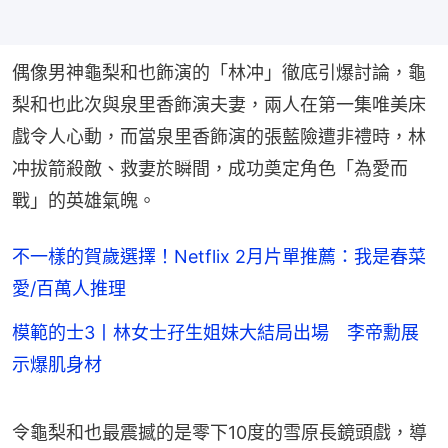
偶像男神龜梨和也飾演的「林冲」徹底引爆討論，龜
梨和也此次與泉里香飾演夫妻，兩人在第一集唯美床
戲令人心動，而當泉里香飾演的張藍險遭非禮時，林
冲拔箭殺敵、救妻於瞬間，成功奠定角色「為愛而
戰」的英雄氣魄。
不一樣的賀歲選擇！Netflix 2月片單推薦：我是春菜
愛/百萬人推理
模範的士3丨林女士孖生姐妹大結局出場 李帝勳展
示爆肌身材
令龜梨和也最震撼的是零下10度的雪原長鏡頭戲，導