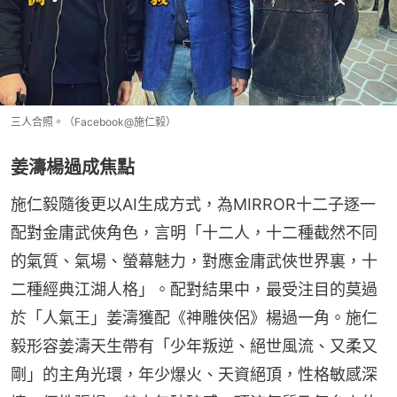
三人合照。（Facebook@施仁毅）
姜濤楊過成焦點
施仁毅隨後更以AI生成方式，為MIRROR十二子逐一
配對金庸武俠角色，言明「十二人，十二種截然不同
的氣質、氣場、螢幕魅力，對應金庸武俠世界裏，十
二種經典江湖人格」。配對結果中，最受注目的莫過
於「人氣王」姜濤獲配《神雕俠侶》楊過一角。施仁
毅形容姜濤天生帶有「少年叛逆、絕世風流、又柔又
剛」的主角光環，年少爆火、天資絕頂，性格敏感深