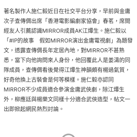
著名製作人施仁毅近日在社交平台分享，早前與金庸
次子查傳倜出席「香港電影編劇家協會」春茗，席間
經友人引薦認識MIRROR成員AK江𤒹生。施仁毅以
「#IP的故事　假如MIRROR演出金庸電視劇」為題發
文，透露查傳倜長年定居內地，對MIRROR不甚熟
悉，當下向他詢問來人身份，他回覆此人是姜濤的同
隊成員，查傳倜看後覺得江𤒹生神韻頗有楊過氣質，
好奇他換上古裝會是何等模樣。施仁毅亦認同
MIRROR不少成員適合參演金庸武俠劇，除江𤒹生
外，柳應廷與楊樂文同樣十分適合武俠造型，帖文一
出即掀起網民熱烈討論。