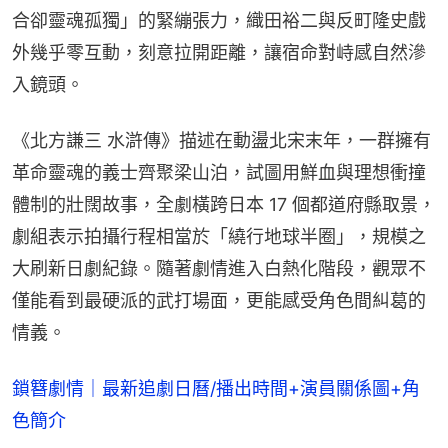
合卻靈魂孤獨」的緊繃張力，織田裕二與反町隆史戲
外幾乎零互動，刻意拉開距離，讓宿命對峙感自然滲
入鏡頭。
《北方謙三 水滸傳》描述在動盪北宋末年，一群擁有
革命靈魂的義士齊聚梁山泊，試圖用鮮血與理想衝撞
體制的壯闊故事，全劇橫跨日本 17 個都道府縣取景，
劇組表示拍攝行程相當於「繞行地球半圈」，規模之
大刷新日劇紀錄。隨著劇情進入白熱化階段，觀眾不
僅能看到最硬派的武打場面，更能感受角色間糾葛的
情義。
鎖簪劇情｜最新追劇日曆/播出時間+演員關係圖+角
色簡介