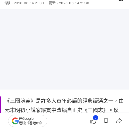
出版：
2026-06-14 21:30
更新：
2026-06-14 21:30
《三國演義》是許多人童年必讀的經典讀選之一，由
元末明初小說家羅貫中改編自正史《三國志》。然
2
而，其實有許多橋段並非史實，而最讓人訝異的細節
在Google
追蹤《香港01》
便是大家所耳熟能詳的「桃園三結義」，就是羅貫中