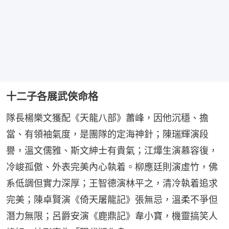
十二子各展武俠命格
隊長楊樂文獲配《天龍八部》蕭峰，因他沉穩、擔
當、有領袖氣度，是團隊的定海神針；陳瑞輝演段
譽，溫文儒雅、斯文紳士有貴氣；江𤒹生演慕容復，
冷峻孤傲、外表完美內心執着。柳應廷則演虛竹，佛
系低調但實力深厚；王智德演林平之，清冷執着追求
完美；陳卓賢演《倚天屠龍記》張無忌，溫柔不爭但
潛力無限；呂爵安演《鹿鼎記》韋小寶，機靈搞笑人