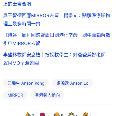
上的士齊合唱
與王智德回應MIRROR去留 楊樂文：點解淨係睇物
理上幾多時間一齊
《爆谷一周》回歸齊談日劇港化辛酸 劇中面臨解散
引申MIRROR去留
李盛林牧師安息禮｜撐拐杖學生：好爸爸兼好老師
冀阿MO早渡難關
江𤒹生 Anson Kong
盧瀚霆 Anson Lo
MIRROR
香港藝人動向
3
0
0
2
1