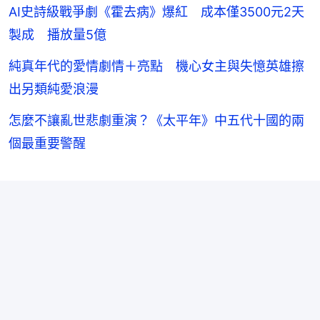
AI史詩級戰爭劇《霍去病》爆紅 成本僅3500元2天
製成 播放量5億
純真年代的愛情劇情＋亮點 機心女主與失憶英雄擦
出另類純愛浪漫
怎麼不讓亂世悲劇重演？《太平年》中五代十國的兩
個最重要警醒