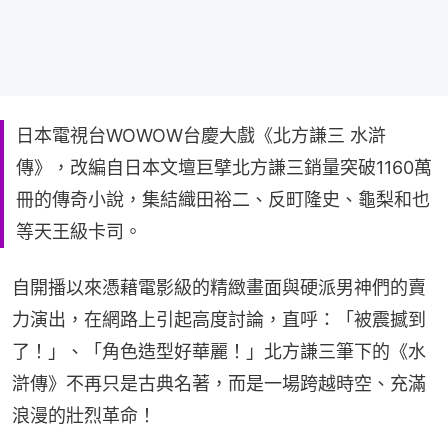
日本電視台WOWOW台慶大戲《北方謙三 水滸
傳》，改編自日本文壇巨擘北方謙三銷量突破1160萬
冊的傳奇小說，集結織田裕二、反町隆史、龜梨和也
等天王級卡司。
自開播以來憑藉電影級的精緻畫面與硬派男神們的賣
力演出，在網路上引起高度討論，直呼：「被震撼到
了！」、「角色造型好華麗！」北方謙三筆下的《水
滸傳》不再只是古典名著，而是一場跨越時空、充滿
浪漫的壯烈革命！