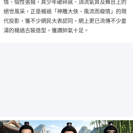
情、個性張揚，其少年破碎感、頂流氣質及舞台上的
絕世風采，正是楊過「神雕大俠、風流而癡情」的現
代投影，獲不少網民大表認同，網上更已流傳不少姜
濤的楊過古裝造型，獲讚帥氣十足。