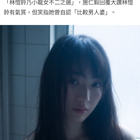
「林愷鈴乃小龍女不二之選」，施仁毅回覆大讚林愷
鈴有氣質，但笑指她曾自認「比較男人婆」。