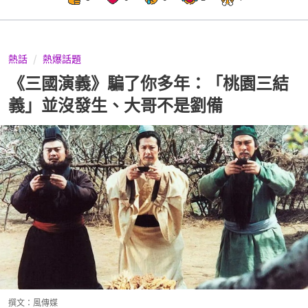
熱話
熱爆話題
《三國演義》騙了你多年：「桃園三結
義」並沒發生、大哥不是劉備
撰文：
風傳媒