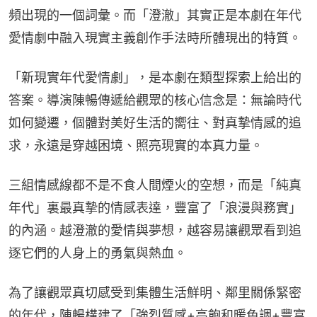
頻出現的一個詞彙。而「澄澈」其實正是本劇在年代
愛情劇中融入現實主義創作手法時所體現出的特質。
「新現實年代愛情劇」，是本劇在類型探索上給出的
答案。導演陳暢傳遞給觀眾的核心信念是：無論時代
如何變遷，個體對美好生活的嚮往、對真摯情感的追
求，永遠是穿越困境、照亮現實的本真力量。
三組情感線都不是不食人間煙火的空想，而是「純真
年代」裏最真摯的情感表達，豐富了「浪漫與務實」
的內涵。越澄澈的愛情與夢想，越容易讓觀眾看到追
逐它們的人身上的勇氣與熱血。
為了讓觀眾真切感受到集體生活鮮明、鄰里關係緊密
的年代，陳暢構建了「強烈質感+高飽和暖色調+豐富