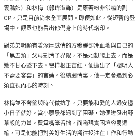
雲鵬飾）和林梅（郭瑋潔飾）是原著粉非常嗑的副
CP，只是目前尚未全面展開。即便如此，從短暫的登
場中，觀眾也能看出他們身上的時代烙印。
對弟弟明顯有着深厚感情的方穆靜卻冷血地與自己的
「黑五類」父母劃清了界限，不是她想爬上去，而是
她不甘心墜下去。瞿樺根正苗紅，便拋出了「聰明人
不需要客套」的言論。後續劇情裏，他一定會遇到必
須直視內心的時刻。
林梅並不奢望與時代做抗爭，只要能和愛的人過安穩
小日子就好。當小願景都遇到了阻礙，她便迸發出野
草般的力量。費霆嘴笨舌拙，面臨現實困境容易退
縮，可是他能把對美好生活的嚮往投注在工作和行動