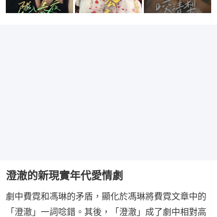
澄澈的新現實年代愛情劇
劇中費霓和馮琳的矛盾，顯化於馮琳將費霓文章中的
「澄澈」一詞唸錯。其後，「澄澈」成了劇中相對高