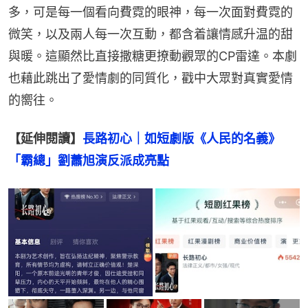
多，可是每一個看向費霓的眼神，每一次面對費霓的
微笑，以及兩人每一次互動，都含着讓情感升温的甜
與暖。這顯然比直接撒糖更撩動觀眾的CP雷達。本劇
也藉此跳出了愛情劇的同質化，戳中大眾對真實愛情
的嚮往。
【延伸閱讀】
長路初心｜如短劇版《人民的名義》　
「霸總」劉蕭旭演反派成亮點