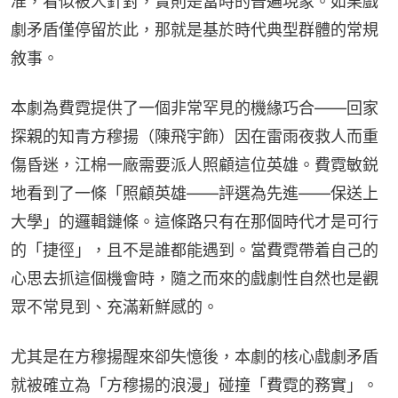
准，看似被人針對，實則是當時的普遍現象。如果戲
劇矛盾僅停留於此，那就是基於時代典型群體的常規
敘事。
本劇為費霓提供了一個非常罕見的機緣巧合——回家
探親的知青方穆揚（陳飛宇飾）因在雷雨夜救人而重
傷昏迷，江棉一廠需要派人照顧這位英雄。費霓敏鋭
地看到了一條「照顧英雄——評選為先進——保送上
大學」的邏輯鏈條。這條路只有在那個時代才是可行
的「捷徑」，且不是誰都能遇到。當費霓帶着自己的
心思去抓這個機會時，隨之而來的戲劇性自然也是觀
眾不常見到、充滿新鮮感的。
尤其是在方穆揚醒來卻失憶後，本劇的核心戲劇矛盾
就被確立為「方穆揚的浪漫」碰撞「費霓的務實」。