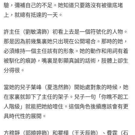
驗，彌補自己的不足。她知道只要路沒有被徹底堵
上，就總有抵達的一天。
許主任（劉敏濤飾）初看上去是一個符號化的人物。
那是因為前幾集裏她只出現在公開場合。那時的她，
必須維持一個主任該有的形象。她的動作和用詞有着
被馴化的痕跡，嘴裏是彰顯真誠的話術，肢體上卻生
分得很。
當她的兒子葉峰（夏浩然飾）開始處對象的時候，她
在家裏就卸下了主任的架子。兒子一句「你瞧不起工
人階級」就能把她給噎住。這個角色後續應該會有更
具時代性的展開。
方穆靜（郭曉婷飾）和瞿樺（王天辰飾）、費霆（石