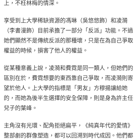
上，不枉林梅的情深。
享受到上大學稀缺資源的馮琳（吳悠悠飾）和凌漪
（李書漫飾）目前承擔了一部分「反派」功能。不過
她們顯然不是傳統反派的那種壞，只是在為自己爭取
權益的時候，損害了他人的權益。
從某種意義上說，凌漪和費霓是同一類人，但她們的
區別在於，費霓想要的東西靠自己爭取，而凌漪則寄
望於他人。上大學的指標是「男友」方穆揚讓給她
的，而她為後半生選擇的安全保障，則是身為許主任
兒子的葉峰。
主角沒有光環、配角拒絕扁平，《純真年代的愛情》
整部劇的群像塑造，都可以回溯到時代成因。他們都