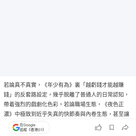
若論真不真實，《年少有為》裏「越虧錢才能越賺
錢」的反套路設定，幾乎脱離了普通人的日常認知，
帶着強烈的戲劇化色彩。若論職場生態，《夜色正
濃》中極致到近乎失真的快節奏與內卷生態，甚至讓
人忍不住替角色喊冤——「一份工作而已，何至於
在Google
追蹤《香港01》
此」。而聚焦於人物情感刻畫、涉及職場權謀的《秋