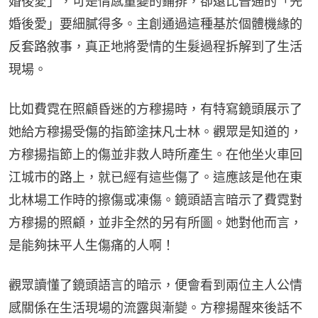
婚後愛」，可是情感量變的鋪排，卻遠比普通的「先
婚後愛」要細膩得多。主創通過這種基於個體機緣的
反套路敘事，真正地將愛情的生髮過程拆解到了生活
現場。
比如費霓在照顧昏迷的方穆揚時，有特寫鏡頭展示了
她給方穆揚受傷的指節塗抹凡士林。觀眾是知道的，
方穆揚指節上的傷並非救人時所產生。在他坐火車回
江城市的路上，就已經有這些傷了。這應該是他在東
北林場工作時的擦傷或凍傷。鏡頭語言暗示了費霓對
方穆揚的照顧，並非全然的另有所圖。她對他而言，
是能夠抹平人生傷痛的人啊！
觀眾讀懂了鏡頭語言的暗示，便會看到兩位主人公情
感關係在生活現場的流露與漸變。方穆揚醒來後話不