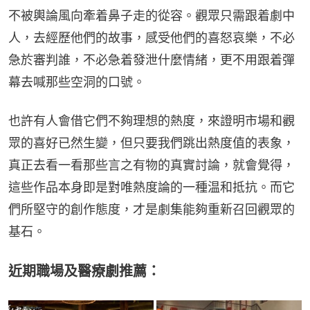
不被輿論風向牽着鼻子走的從容。觀眾只需跟着劇中
人，去經歷他們的故事，感受他們的喜怒哀樂，不必
急於審判誰，不必急着發泄什麼情緒，更不用跟着彈
幕去喊那些空洞的口號。
也許有人會借它們不夠理想的熱度，來證明市場和觀
眾的喜好已然生變，但只要我們跳出熱度值的表象，
真正去看一看那些言之有物的真實討論，就會覺得，
這些作品本身即是對唯熱度論的一種温和抵抗。而它
們所堅守的創作態度，才是劇集能夠重新召回觀眾的
基石。
近期職場及醫療劇推薦：