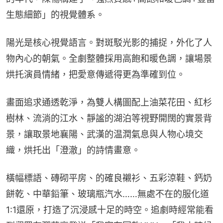
生態細節」的視覺體系。
陽光是核心視覺語言。對斑駁光影的捕捉，外化了人
物內心的朝氣。全劇整體採用高飽和暖色調，讓場景
烘托演員情緒，把愛意傳遞得更為準確到位。
畫面追求通透乾淨，為雙人構圖配上油菜花田、紅杉
樹林、流淌的江水、靜謐的湖泊等視野開闊的實景背
景，讓取景地襄陽、武漢的温潤氣息與人物心境交
織，烘托出「澄澈」的詩情畫意。
橫幅標語、磚砌平房、的確良襯衫、五彩涼鞋、鈣奶
餅乾、中華鉛筆、玻璃瓶汽水……無處不在的服化道
1:1還原，打造了沉浸感十足的時空。追劇時經常能看