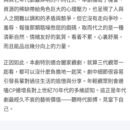
資源的稀缺帶給角色巨大的心理壓力，也呈現了人與
人之間難以調和的矛盾與競爭，但它沒有走向爭吵、
羞辱、報復那類聒噪憋屈的戲碼，取而代之的是一種
清新自然、情緒友好的氣質。看着不累，心裏舒展，
而且能品出幾分向上的力量。
正因如此，本劇特別適合闔家觀劇，就算三代觀眾一
起看，都可以沒什麼負擔地一起笑。劇中細節很容易
引發長輩對過往生活的追憶與分享。年輕觀眾則會邊
嗑CP邊增長對上世紀70年代的多維認知。這正是年代
劇最經久不衰的藝術價值——聽時代脈搏，見當下自
己。