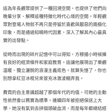
這為年長觀眾提供了一種回溯空間，也提供了他們向
晚輩分享、解釋這種特徵化時代心境的空間。年輕觀
眾對登場人物就不再只是停留於喜歡與厭惡的兩極化
印象，而是通過知曉時代因素，深入了解其內心最真
實的出發點。
從時而出現的碎片記憶中可以得知，方穆揚小時候擁
有良好的經濟條件和家庭教育。這讓他展現出了樂觀
温暖、獨立灑脱的浪漫主義底色。就算失憶了，你也
別想拿紅豆冰棍兒來冒充冰激凌糊弄我。
費霓的自主意識超越了那個年代的均值，可她的主動
性依然會以務實為標準。連續四年被拒絕保送上大
學，她沒有氣到去拼個頭破血流，而是每年都總結經