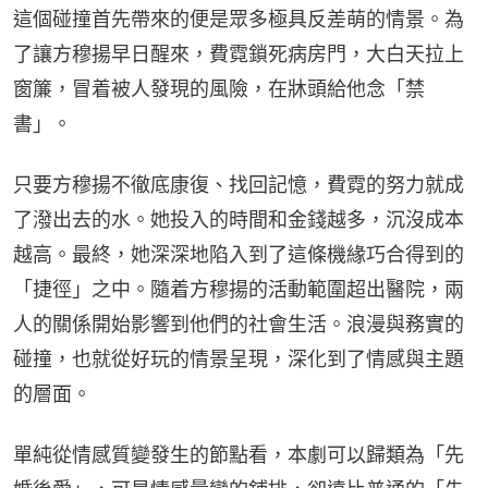
這個碰撞首先帶來的便是眾多極具反差萌的情景。為
了讓方穆揚早日醒來，費霓鎖死病房門，大白天拉上
窗簾，冒着被人發現的風險，在牀頭給他念「禁
書」。
只要方穆揚不徹底康復、找回記憶，費霓的努力就成
了潑出去的水。她投入的時間和金錢越多，沉沒成本
越高。最終，她深深地陷入到了這條機緣巧合得到的
「捷徑」之中。隨着方穆揚的活動範圍超出醫院，兩
人的關係開始影響到他們的社會生活。浪漫與務實的
碰撞，也就從好玩的情景呈現，深化到了情感與主題
的層面。
單純從情感質變發生的節點看，本劇可以歸類為「先