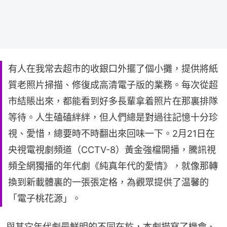
有人在我常去超市的收銀口外擺了個小攤，提供將紙
質老照片掃描、修復成高清電子版的業務。每次從超
市結賬出來，都能看到好多長輩拿着照片在那裏排隊
等待。人生磕磕絆絆，但人們總是對過往記憶十分珍
視、愛惜，總要時不時翻出來回味一下。2月21日在
央視電視劇頻道（CCTV-8）黃金強檔開播，騰訊視
頻全網獨播的年代劇《純真年代的愛情》，就像那轉
換到新載體裏的一張張定格，為觀眾提供了温馨的
「電子桃花源」。
與其它年代劇最鮮明的不同在於，本劇描寫了機會、