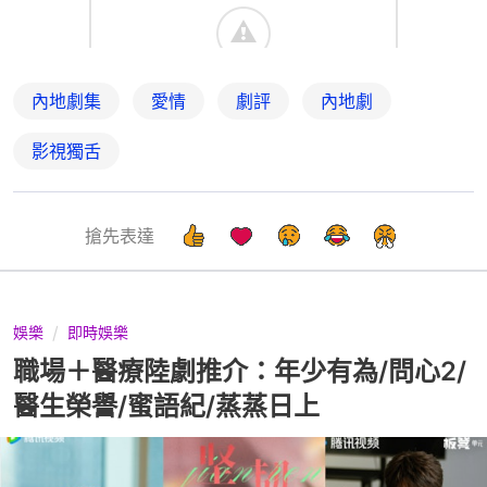
內地劇集
愛情
劇評
內地劇
影視獨舌
搶先表達
娛樂
即時娛樂
職場＋醫療陸劇推介：年少有為/問心2/
醫生榮譽/蜜語紀/蒸蒸日上