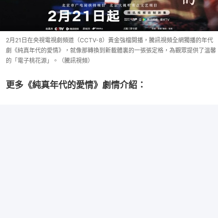
2月21日在央視電視劇頻道（CCTV-8）黃金強檔開播，騰訊視頻全網獨播的年代
劇《純真年代的愛情》，就像那轉換到新載體裏的一張張定格，為觀眾提供了温馨
的「電子桃花源」。（騰訊視頻）
更多《純真年代的愛情》劇情介紹：