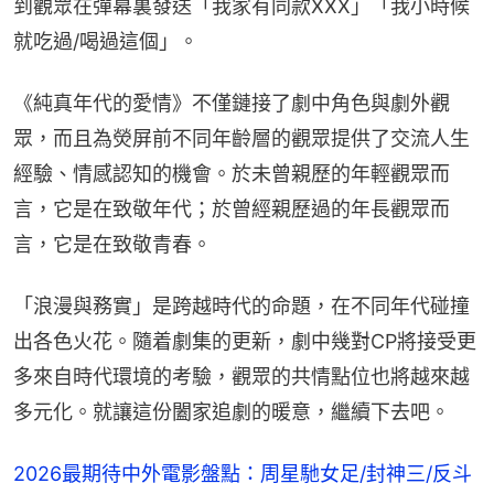
到觀眾在彈幕裏發送「我家有同款XXX」「我小時候
就吃過/喝過這個」。
《純真年代的愛情》不僅鏈接了劇中角色與劇外觀
眾，而且為熒屏前不同年齡層的觀眾提供了交流人生
經驗、情感認知的機會。於未曾親歷的年輕觀眾而
言，它是在致敬年代；於曾經親歷過的年長觀眾而
言，它是在致敬青春。
「浪漫與務實」是跨越時代的命題，在不同年代碰撞
出各色火花。隨着劇集的更新，劇中幾對CP將接受更
多來自時代環境的考驗，觀眾的共情點位也將越來越
多元化。就讓這份闔家追劇的暖意，繼續下去吧。
2026最期待中外電影盤點：周星馳女足/封神三/反斗