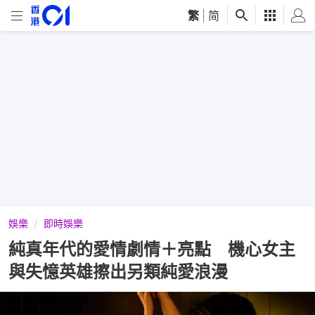
繁
|
简
娛樂
即時娛樂
純真年代的愛情劇情＋亮點 機心女主
與失憶英雄擦出另類純愛浪漫