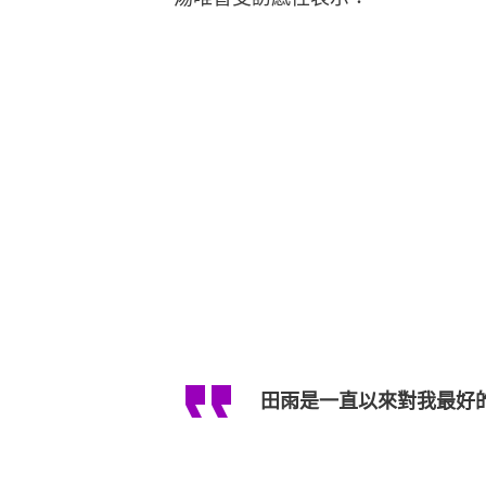
田雨是一直以來對我最好
《逐玉》主演片酬曝光 張凌赫自斬
《血觀音》文淇爆15歲「看婦科陰
而田雨則始終未多談舊情，以沉默展
《石榴花開》與女星王玥相識並結婚
圈專心照顧家庭。