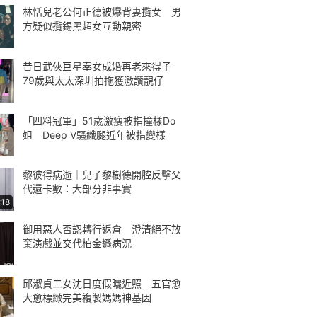
林恬兒老公何正德被爆背妻攬女 男
方疑似攬錫黑超女互動親密
昔日武俠巨星奉女成婚再老來得子
79歲與太太深圳拍拖獲激讚靚仔
「四料冠軍」51歲激瘦被指撞樣Do
姐 Deep V騷纖腿近年被指變樣
黎彼得病逝｜兒子黎樹德開腔反擊父
代還卡數：大部分非事實
:18
御用惡人否認轉行返倉 澄清絕不放
棄演戲並交代柏金遜病況
邱淑貞二女沈日度假曬近照 五官愈
大愈標緻完美複製媽媽神基因