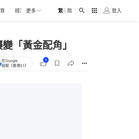
育
經濟
更多
01深圳
繁
觀點
|
简
健康
好食玩飛
登入
女
襲變「黃金配角」
9
在Google
追蹤《香港01》