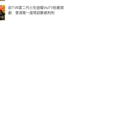
前TVB富二代小生過檔ViuTV拍重頭
劇 曾酒駕一度唔認數被判刑
:16