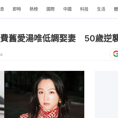
息
即時
熱榜
國際
中國
科技
生活
體
費舊愛湯唯低調娶妻 50歲逆
30