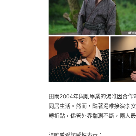
田雨2004年與剛畢業的湯唯因合
同居生活。然而，隨著湯唯接演李安
轉折點，儘管外界揣測不斷，兩人最
湯唯曾受訪感性表示：