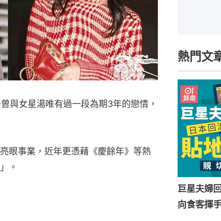
熱門文
去曾與女星湯唯有過一段為期3年的戀情，
亮眼事業，近年更憑藉《慶餘年》等熱
」。
巨星夫婦
向食客揮