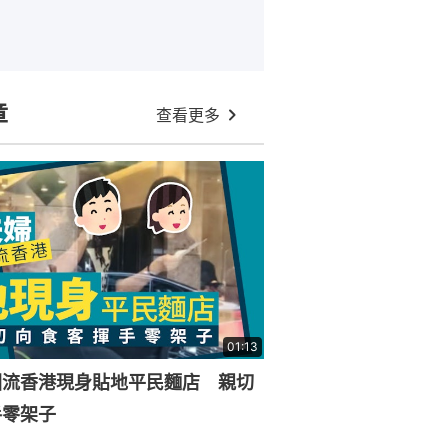
章
查看更多
01:13
回流香港現身貼地平民麵店 親切
手零架子